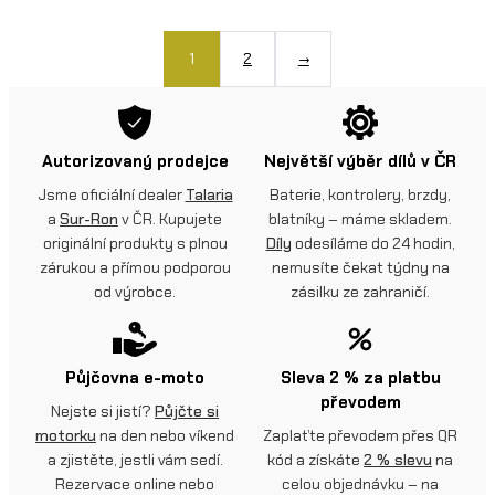
1
2
→
Autorizovaný prodejce
Největší výběr dílů v ČR
Jsme oficiální dealer
Talaria
Baterie, kontrolery, brzdy,
a
Sur-Ron
v ČR. Kupujete
blatníky – máme skladem.
originální produkty s plnou
Díly
odesíláme do 24 hodin,
zárukou a přímou podporou
nemusíte čekat týdny na
od výrobce.
zásilku ze zahraničí.
Půjčovna e-moto
Sleva 2 % za platbu
převodem
Nejste si jistí?
Půjčte si
motorku
na den nebo víkend
Zaplaťte převodem přes QR
a zjistěte, jestli vám sedí.
kód a získáte
2 % slevu
na
Rezervace online nebo
celou objednávku – na