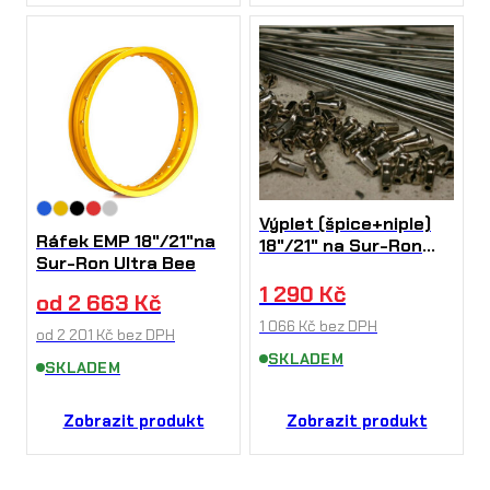
Výplet (špice+niple)
Ráfek EMP 18"/21"na
18"/21" na Sur-Ron
Sur-Ron Ultra Bee
Ultra Bee
1 290
Kč
od
2 663
Kč
1 066
Kč
bez DPH
od
2 201
Kč
bez DPH
SKLADEM
SKLADEM
Zobrazit produkt
Zobrazit produkt