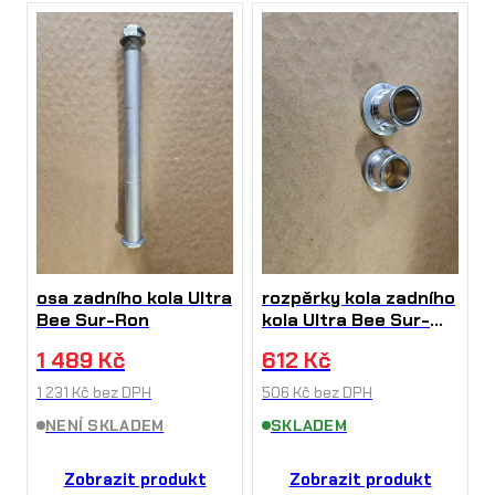
osa zadního kola Ultra
rozpěrky kola zadního
Bee Sur-Ron
kola Ultra Bee Sur-
Ron
1 489
Kč
612
Kč
1 231
Kč
bez DPH
506
Kč
bez DPH
NENÍ SKLADEM
SKLADEM
Zobrazit produkt
Zobrazit produkt