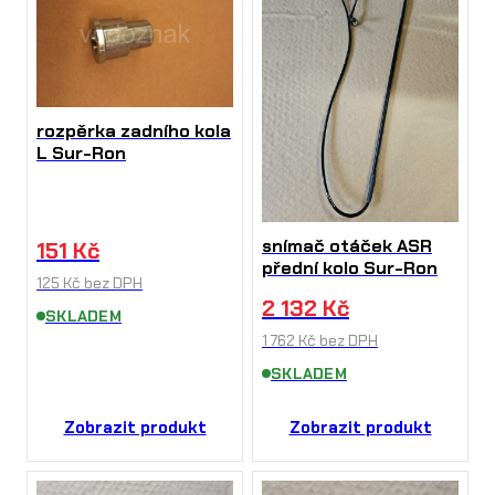
rozpěrka zadního kola
L Sur-Ron
snímač otáček ASR
151
Kč
přední kolo Sur-Ron
125
Kč
bez DPH
2 132
Kč
SKLADEM
1 762
Kč
bez DPH
SKLADEM
Zobrazit produkt
Zobrazit produkt