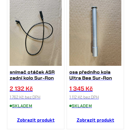
snímač otáček ASR
osa předního kola
zadní kolo Sur-Ron
Ultra Bee Sur-Ron
2 132
Kč
1 345
Kč
1 762
Kč
bez DPH
1 112
Kč
bez DPH
SKLADEM
SKLADEM
Zobrazit produkt
Zobrazit produkt