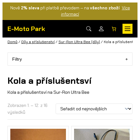
Nově
2% sleva
při platbě převodem — na
všechno zboží
Více
informací
E-Moto Park
Domů
/
Díly a příslušenství
/
Sur-Ron Ultra Bee (díly)
/ Kola a příslušentsví
Filtry
Kola a příslušentsví
Kola a příslušentsví na Sur-Ron Ultra Bee
Zobrazen 1. – 12. z 16
výsledků