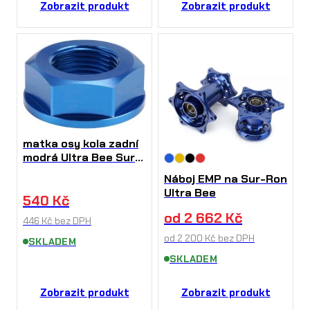
Zobrazit produkt
Zobrazit produkt
matka osy kola zadní
modrá Ultra Bee Sur-
Ron
Náboj EMP na Sur-Ron
Ultra Bee
540
Kč
od
2 662
Kč
446
Kč
bez DPH
od
2 200
Kč
bez DPH
SKLADEM
SKLADEM
Zobrazit produkt
Zobrazit produkt