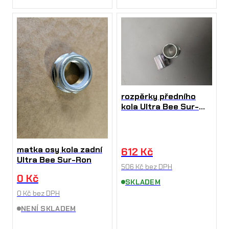
rozpěrky předního
kola Ultra Bee Sur-
Ron
matka osy kola zadní
612
Kč
Ultra Bee Sur-Ron
506
Kč
bez DPH
0
Kč
SKLADEM
0
Kč
bez DPH
NENÍ SKLADEM