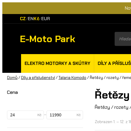
No
CZ
EN
Kč
EUR
/
/
E-Moto Park
Product
search
ELEKTRO MOTORKY A SKÚTRY
DÍLY A PŘÍSLU
Domů
/
Díly a příslušenství
/
Talaria Komodo
/ Řetězy / rozety / řem
Řetězy
Cena
Řetězy / rozety 
–
Kč
Kč
Zobrazen 1. – 12. z 