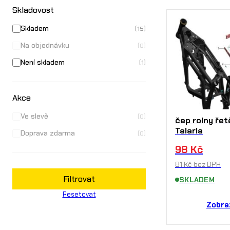
Skladovost
Skladem
(15)
Na objednávku
(0)
Není skladem
(1)
Akce
Ve slevě
(0)
čep rolny ře
Talaria
Doprava zdarma
(0)
98
Kč
81
Kč
bez DPH
Filtrovat
SKLADEM
Resetovat
Zobra