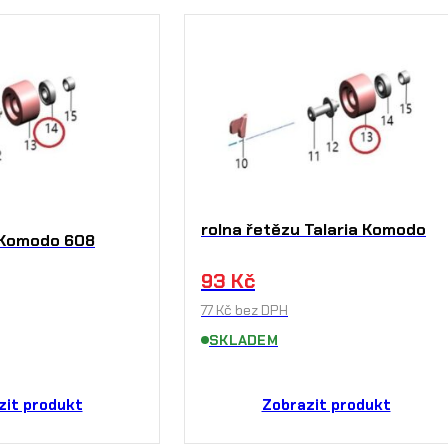
rolna řetězu Talaria Komodo
y Komodo 608
93
Kč
77
Kč
bez DPH
SKLADEM
zit produkt
Zobrazit produkt