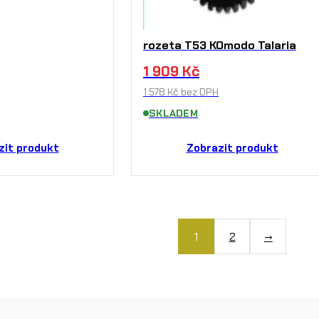
rozeta T53 KOmodo Talaria
1 909
Kč
1 578
Kč
bez DPH
SKLADEM
zit produkt
Zobrazit produkt
1
2
→