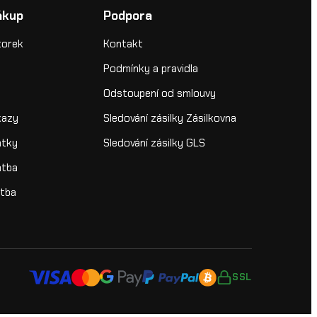
ákup
Podpora
torek
Kontakt
Podmínky a pravidla
Odstoupení od smlouvy
kazy
Sledování zásilky Zásilkovna
átky
Sledování zásilky GLS
atba
atba
SSL