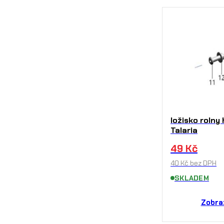
ložisko roln
Talaria
49
Kč
40
Kč
bez DPH
SKLADEM
Zobra