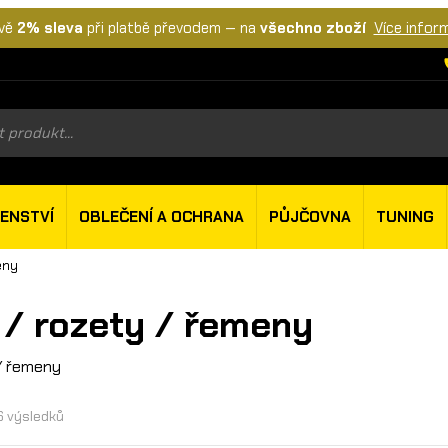
vě
2% sleva
při platbě převodem — na
všechno zboží
Více infor
s
ŠENSTVÍ
OBLEČENÍ A OCHRANA
PŮJČOVNA
TUNING
eny
 / rozety / řemeny
/ řemeny
16 výsledků