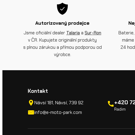
Autorizovaný prodejce
Ne
Jsme oficiální dealer
Talaria
a
Sur-Ron
Baterie,
v ČR. Kupujete originální produkty
máme 
s plnou zárukou a přímou podporou od
24 hod
výrobce.
Kontakt
+420 72
Návsí 181, Návsí, 739 92
Radim
info@e-moto-park.com