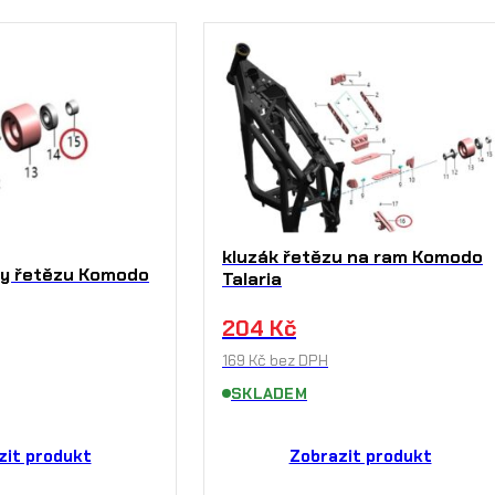
kluzák řetězu na ram Komodo
ny řetězu Komodo
Talaria
204
Kč
169
Kč
bez DPH
SKLADEM
zit produkt
Zobrazit produkt