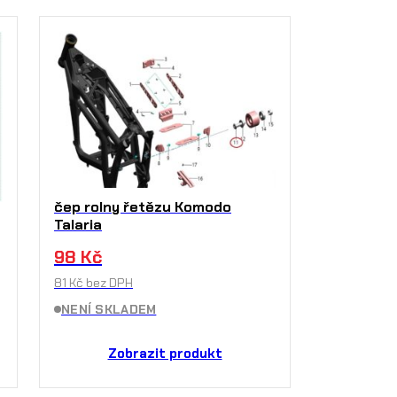
čep rolny řetězu Komodo
Talaria
98
Kč
81
Kč
bez DPH
NENÍ SKLADEM
Zobrazit produkt