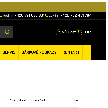
mací
Radim
+420 721 625 601
Lukáš
+420 732 451 794
Můj účet
0 Kč
SERVIS
DÁRKOVÉ POUKAZY
KONTAKT