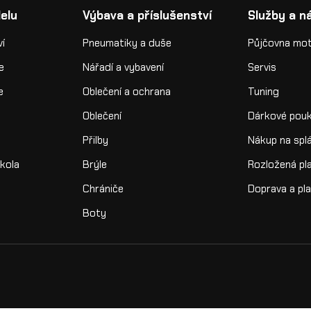
elu
Výbava a příslušenství
Služby a n
ví
Pneumatiky a duše
Půjčovna mo
e
Nářadí a vybavení
Servis
e
Oblečení a ochrana
Tuning
Oblečení
Dárkové pou
Přilby
Nákup na spl
kola
Brýle
Rozložená pl
Chrániče
Doprava a pl
Boty