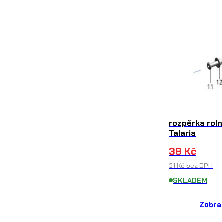
rozpěrka rol
Talaria
38
Kč
31
Kč
bez DPH
SKLADEM
Zobra