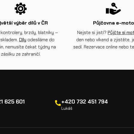
jvětší výběr dílů v ČR
Půjčovna e-moto
 kontrolery, brzdy, blatníky –
Nejste si jistí?
Půjčte si mo
skladem.
Díly
odesíláme do
den nebo víkend a zjistěte, j
in, nemusíte čekat týdny na
sedí. Rezervace online nebo te
zásilku ze zahraničí.
1 625 601
+420 732 451 794
Lukáš