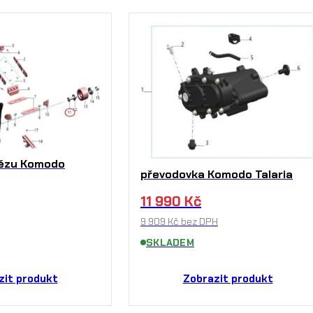
tězu Komodo
převodovka Komodo Talaria
11 990
Kč
9 909
Kč
bez DPH
SKLADEM
Zobrazit produkt
zit produkt