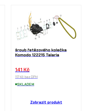
šroub řetězového kolečka
Komodo 122215 Talaria
141
Kč
117
Kč
bez DPH
SKLADEM
Zobrazit produkt