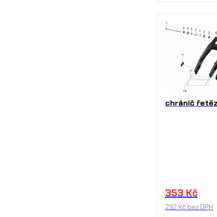
chránič řetě
353
Kč
292
Kč
bez DPH