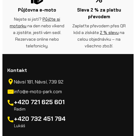
Půjčovna e-moto
Sleva 2 % za platbu
převodem
Nejste si jistí?
Půjčte si
motorku
na den nebo víkend
Zaplaťte převodem přes QR
a zjistěte, jestli vám sedí.
kód a získáte
2 % slevu
na
Rezervace online nebo
celou objednávku – na
telefonicky.
všechno zboží.
Kontakt
Návsí 181, Návsí, 739 92
info@e-moto-park.com
+420 721 625 601
Radim
+420 732 451 794
Lukáš