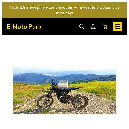
Nově
2% sleva
při platbě převodem — na
všechno zboží
Více
informací
E-Moto Park
–