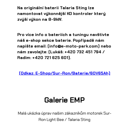
Na originální baterii Talaria Sting lze
namontovat výkonnější KO kontroler který
zvýší výkon na 8-9kW.
Pro více info o bateriích a tuningu navštivte
náš e-shop sekce baterie. Popřípadě nám
napište email: (
info@e-moto-park.com
) nebo
nám zavolejte: (Lukáš: +420 732 451 794 /
Radim: +420 721 625 601).
(Odkaz: E-Shop/Sur-Ron/Baterie/60V65Ah)
Galerie EMP
Malá ukázka úprav našim zákazníkům motorek Sur-
Ron Light Bee / Talaria Sting