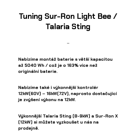
Tuning Sur-Ron Light Bee /
Talaria Sting
–
Nabízíme montáž baterie s větší kapacitou
až 5040 Wh / což je o 163% více než
originální baterie.
Nabízíme také i výkonnější kontrolér
12kW(60V) – 16kW(72V), naprosto dostačující
je zvýšení výkonu na 12kW.
Výkonnější Talaria Sting (8-9kW) a Sur-Ron X
(12kW) si můžete vyzkoušet u nás na
prodejně.