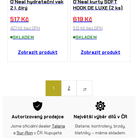
O´Neal hydratační vak
O´Neal kurty SOFT
2 l, čirý
HOOK DE LUXE (2 ks)
517
Kč
619
Kč
427
Kč
bez DPH
512
Kč
bez DPH
SKLADEM
SKLADEM
Zobrazit produkt
Zobrazit produkt
1
2
→
Autorizovaný prodejce
Největší výběr dílů v ČR
Jsme oficiální dealer
Talaria
Baterie, kontrolery, brzdy,
a
Sur-Ron
v ČR. Kupujete
blatníky – máme skladem.