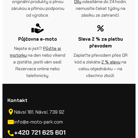
originální produkty s plnou
Díly
odesíláme do 24 hodin,
zárukou a přímou podporou
nemusíte čekat týdny na
od výrobce.
zásilku ze zahraničí.
Půjčovna e-moto
Sleva 2 % za platbu
převodem
Nejste si jistí?
Půjčte si
motorku
na den nebo víkend
Zaplaťte převodem přes QR
a zjistěte, jestli vám sedí.
kód a získáte
2 % slevu
na
Rezervace online nebo
celou objednávku – na
telefonicky.
všechno zboží.
Kontakt
Návsí 181, Návsí, 739 92
info@e-moto-park.com
+420 721 625 601