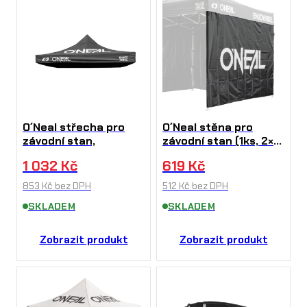
O´Neal střecha pro
O´Neal stěna pro
závodní stan,
závodní stan (1ks, 2×3
m),
1 032
Kč
619
Kč
853
Kč
bez DPH
512
Kč
bez DPH
SKLADEM
SKLADEM
Zobrazit produkt
Zobrazit produkt