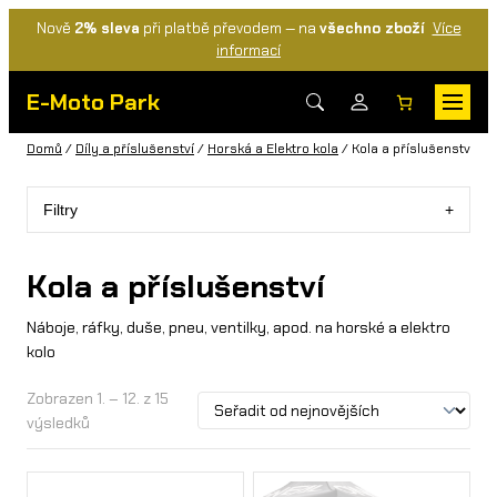
Nově
2% sleva
při platbě převodem — na
všechno zboží
Více
informací
E-Moto Park
Domů
/
Díly a příslušenství
/
Horská a Elektro kola
/ Kola a příslušenství
Filtry
Kola a příslušenství
Náboje, ráfky, duše, pneu, ventilky, apod. na horské a elektro
kolo
Zobrazen 1. – 12. z 15
výsledků