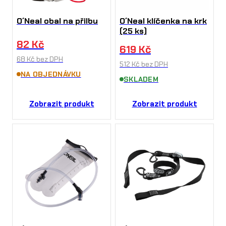
O´Neal obal na přilbu
O´Neal klíčenka na krk
(25 ks)
82
Kč
619
Kč
68
Kč
bez DPH
512
Kč
bez DPH
NA OBJEDNÁVKU
SKLADEM
Zobrazit produkt
Zobrazit produkt