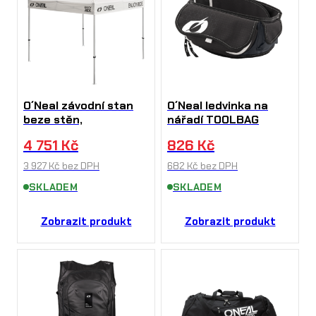
O´Neal závodní stan
O´Neal ledvinka na
beze stěn,
nářadí TOOLBAG
4 751
Kč
826
Kč
3 927
Kč
bez DPH
682
Kč
bez DPH
SKLADEM
SKLADEM
Zobrazit produkt
Zobrazit produkt