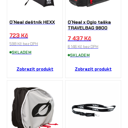
O´Neal deštník HEXX
O´Neal x Ogio taška
TRAVELBAG 9800
723
Kč
7 437
Kč
598
Kč
bez DPH
6 146
Kč
bez DPH
SKLADEM
SKLADEM
Zobrazit produkt
Zobrazit produkt