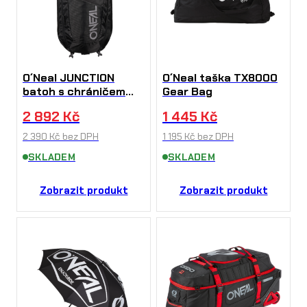
O´Neal JUNCTION
O´Neal taška TX8000
batoh s chráničem
Gear Bag
pátěře
2 892
Kč
1 445
Kč
2 390
Kč
bez DPH
1 195
Kč
bez DPH
SKLADEM
SKLADEM
Zobrazit produkt
Zobrazit produkt