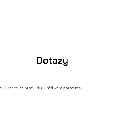
r
B
a
g
m
Dotazy
n
o
ž
oliv k tomuto produktu — rádi vám poradíme.
s
t
v
í