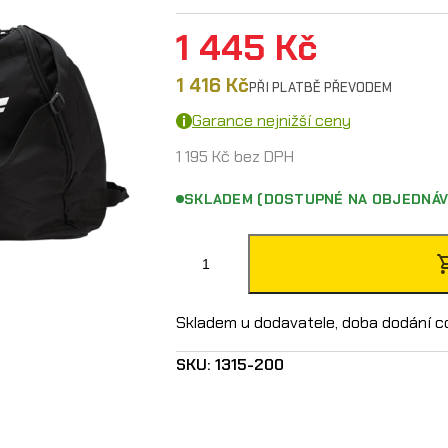
1 445
Kč
1 416
Kč
PŘI PLATBĚ PŘEVODEM
Garance nejnižší ceny
1 195
Kč
bez DPH
SKLADEM (DOSTUPNÉ NA OBJEDNÁV
O
´
N
Skladem u dodavatele, doba dodání c
e
SKU:
1315-200
a
l