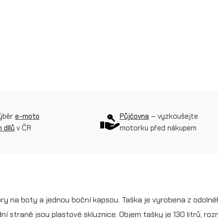
t
a
š
k
a
T
X
výběr
e-moto
Půjčovna
– vyzkoušejte
8
 dílů
v ČR
motorku před nákupem
0
0
0
G
ry na boty a jednou boční kapsou. Taška je vyrobena z odoln
e
í straně jsou plastové skluznice. Objem tašky je 130 litrů, ro
a