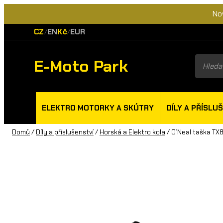
No
CZ
EN
Kč
EUR
/
/
E-Moto Park
Product
search
ELEKTRO MOTORKY A SKÚTRY
DÍLY A PŘÍSLU
Domů
/
Díly a příslušenství
/
Horská a Elektro kola
/ O´Neal taška TX