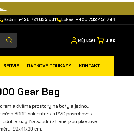
mací
Radim
+420 721 625 601
Lukáš
+420 732 451 794
Můj účet
0 Kč
SERVIS
DÁRKOVÉ POUKAZY
KONTAKT
000 Gear Bag
torem a dvěma prostory na boty a jednou
dolného 600D polyesteru s PVC povrchovou
 odolné zipy. Na spodní straně jsou plastové
ozměry: 89x41x38 cm.