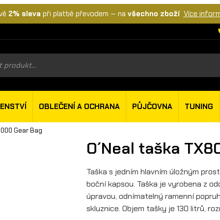
vě
2% sleva
při platbě převodem — na
všechno zboží
Více infor
s
ŠENSTVÍ
OBLEČENÍ A OCHRANA
PŮJČOVNA
TUNING
8000 Gear Bag
O´Neal taška TX8
Taška s jedním hlavním úložným pros
boční kapsou. Taška je vyrobena z o
úpravou, odnímatelný ramenní popruh,
skluznice. Objem tašky je 130 litrů, r