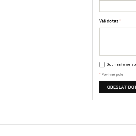
Váš dotaz
*
Souhlasím se zp
*
Povinné pole
ODESLAT DO