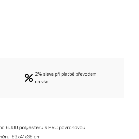
2% sleva
při platbě převodem
na vše
ého 600D polyesteru s PVC povrchovou
změry: 89x41x38 cm.