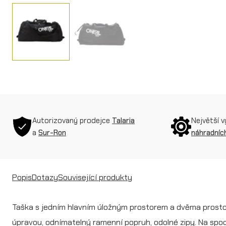
Autorizovaný prodejce
Talaria
Největší 
a
Sur-Ron
náhradních
Popis
Dotazy
Související produkty
Taška s jedním hlavním úložným prostorem a dvěma prosto
úpravou, odnímatelný ramenní popruh, odolné zipy. Na spodn