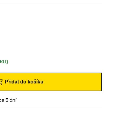
KU)
Přidat do košíku
ca 5 dní