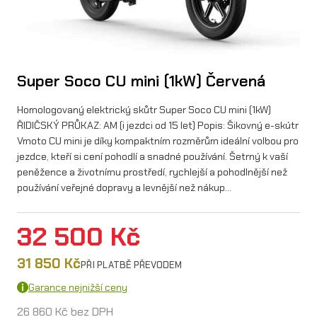
Super Soco CU mini (1kW) Červená
Homologovaný elektrický skůtr Super Soco CU mini (1kW)
ŘIDIČSKÝ PRŮKAZ: AM (i jezdci od 15 let) Popis: Šikovný e-skútr
Vmoto CU mini je díky kompaktním rozměrům ideální volbou pro
jezdce, kteří si cení pohodlí a snadné používání. Šetrný k vaší
peněžence a životnímu prostředí, rychlejší a pohodlnější než
používání veřejné dopravy a levnější než nákup…
32 500
Kč
31 850
Kč
PŘI PLATBĚ PŘEVODEM
Garance nejnižší ceny
26 860
Kč
bez DPH