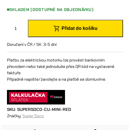
SKLADEM (DOSTUPNÉ NA OBJEDNÁVKU)
S
Přidat do košíku
u
p
Doručení v ČR / SK: 3-5 dní
e
Platbu za elektrickou motorku lze provést bankovním
r
převodem nebo také jednoduše přes QR kód na vystavené
faktuře.
S
Případně napište/zavolejte a na platbě se domluvíme.
o
c
o
SKU:
SUPERSOCO-CU-MINI-RED
C
Značky:
Super Soco
U