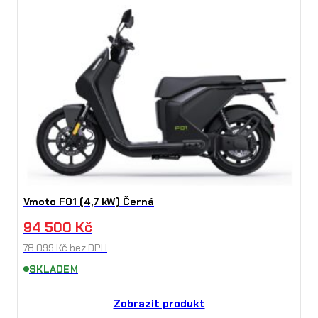
Vmoto F01 (4,7 kW) Černá
94 500
Kč
78 099
Kč
bez DPH
SKLADEM
Zobrazit produkt