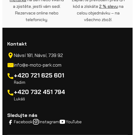
a zjistěte, jestli vám sedí.
kód a získáte
2 % slevu
na
Rezervace online nebo
celou objednávku – na
telefonicky.
všechno zboží.
Kontakt
Návsí 181, Návsí, 739 92
info@e-moto-park.com
+420 721 625 601
Radim
+420 732 451 794
Lukáš
Sledujte nás
Facebook
Instagram
YouTube