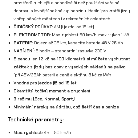
e
prostředí, rychlejší a pohodlnější než používání veřejné
dopravy a levnější než nákup benzínu. Ideální pro kratší jízdy
n
v přeplněných městech i v rekreačních oblastech.
á
ŘIDIČSKÝ PRŮKAZ
: AM (i jezdci od 15 let)
m
ELEKTROMOTOR:
Max. rychlost 50 km/h, max. výkon 1 kW
BATERIE:
Dojezd až 35 km, kapacita baterie 48 V 26 Ah
n
NABÍJENÍ:
5 hodin – standardní zásuvka 230 V
o
S cenou jen 12 kč na 100 kilometrů si můžete vychutnat
ž
zážitek z jízdy bez obav z vysokých nákladů na palivo.
s
*při 48V/26Ah baterii a ceně elektřiny 8 kč za kWh
Vhodné pro jezdce již od 15 let
t
Okamžitý točivý moment a zrychlení
v
3 režimy (Eco, Normal, Sport)
í
Minimální nároky na údržbu, což šetří čas a peníze
Technické parametry:
Max. rychlost:
45 – 50 km/h