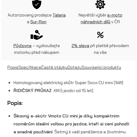
m
i
Autorizovaný prodejce
Talaria
Největší výběr
e-moto
a
Sur-Ron
náhradních dílů
v ČR
n
i
(
Půjčovna
– vyzkoušejte
2% sleva
při platbě převodem
motorku před nákupem
na vše
1
k
Popis
Specifikace
Časté otázky
Dotazy
Související produkty
W
Homologovaný elektrický skůtr Super Soco CU mini (1kW)
)
ŘIDIČSKÝ PRŮKAZ
: AM (i jezdci od 15 let)
Č
Popis:
e
Šikovný e-skútr Vmoto CU mini je díky kompaktním
r
rozměrům ideální volbou pro jezdce, kteří si cení pohodlí
v
a snadné používání.
Šetrný k vaší peněžence a životnímu