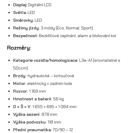
Displej:
Digitální LCD
Světla:
LED
Směrovky:
LED
Režimy jízdy:
3 módy (Eco, Normal, Sport)
Bezpečnost:
Bezklíčové zapínání, alarm a blokování kol
Rozměry:
Kategorie vozidla/homologizace:
L3e-A1 (srovnatelné s
50ccm)
Brzdy:
hydraulické – kotoučové
Motor:
elektrický v zadním kole
Rozvor:
1 169 mm
Hmotnost s baterií:
56 kg
D × Š × V:
1 655 × 695 × 1 084 mm
Výška sezení:
878 mm
Výška podvozku:
118 mm
Přední pneumatika:
70/90 – 12