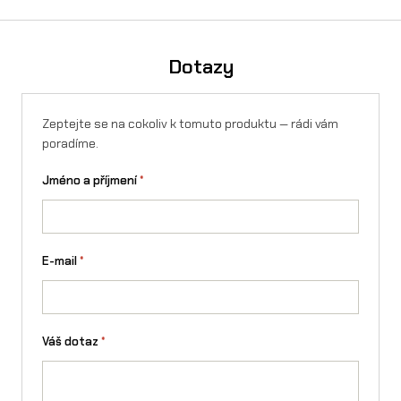
přes Essox — vyřízení online, bez registrace.
Spočítejte si
výši měsíční splátky v kalkulačce
. Splátky lze sjednat i na
firmu.
Dotazy
Zeptejte se na cokoliv k tomuto produktu — rádi vám
poradíme.
Jméno a příjmení
*
E-mail
*
Váš dotaz
*