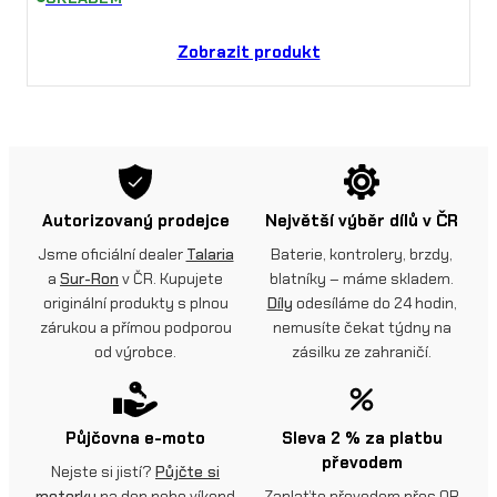
Zobrazit produkt
Autorizovaný prodejce
Největší výběr dílů v ČR
Jsme oficiální dealer
Talaria
Baterie, kontrolery, brzdy,
a
Sur-Ron
v ČR. Kupujete
blatníky – máme skladem.
originální produkty s plnou
Díly
odesíláme do 24 hodin,
zárukou a přímou podporou
nemusíte čekat týdny na
od výrobce.
zásilku ze zahraničí.
Půjčovna e-moto
Sleva 2 % za platbu
převodem
Nejste si jistí?
Půjčte si
motorku
na den nebo víkend
Zaplaťte převodem přes QR