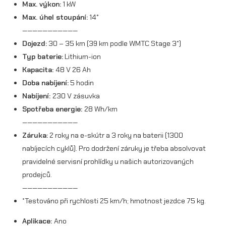
Max. výkon:
1 kW
Max. úhel stoupání:
14°
———————————
Dojezd:
30 – 35 km (39 km podle WMTC Stage 3*)
Typ baterie:
Lithium-ion
Kapacita:
48 V 26 Ah
Doba nabíjení:
5 hodin
Nabíjení:
230 V zásuvka
Spotřeba energie:
28 Wh/km
———————————
Záruka:
2 roky na e-skútr a 3 roky na baterii (1300
nabíjecích cyklů). Pro dodržení záruky je třeba absolvovat
pravidelné servisní prohlídky u našich autorizovaných
prodejců.
———————————
*Testováno při rychlosti 25 km/h; hmotnost jezdce 75 kg.
Aplikace:
Ano