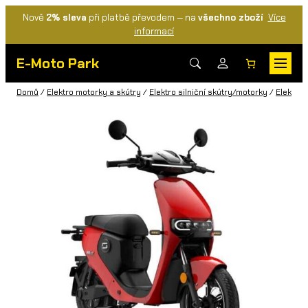
Nově
2% sleva
při platbě převodem — na
všechno zboží
Více
informací
E-Moto Park
Domů
/
Elektro motorky a skútry
/
Elektro silniční skútry/motorky
/
Elektric