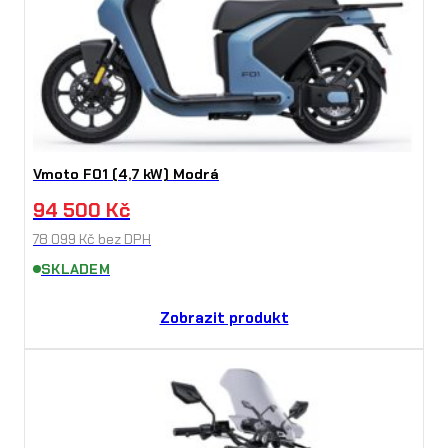
Vmoto F01 (4,7 kW) Modrá
94 500
Kč
78 099
Kč
bez DPH
SKLADEM
Zobrazit produkt