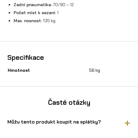
Zadní pneumatika:
70/90 – 12
Počet míst k sezení:
1
Max. nosnost:
135 kg
Specifikace
Hmotnost
56 kg
Časté otázky
Můžu tento produkt koupit na splátky?
Ano, Super Soco CU mini (1kW) Červená koupíte na splátky