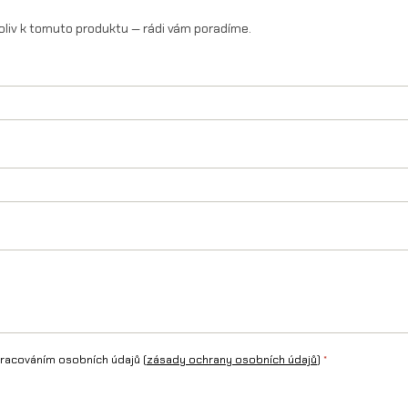
oliv k tomuto produktu — rádi vám poradíme.
/
L
1
e
/
T
a
l
a
r
i
racováním osobních údajů (
zásady ochrany osobních údajů
)
*
a
S