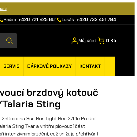
mací
Radim
+420 721 625 601
Lukáš
+420 732 451 794
Můj účet
0 Kč
SERVIS
DÁRKOVÉ POUKAZY
KONTAKT
voucí brzdový kotouč
Talaria Sting
uč 250mm na Sur-Ron Light Bee X/L1e Přední
ria Sting Tvar a vnitřní plovoucí část
i intenzivním brzdění, což snižuje přehřívání