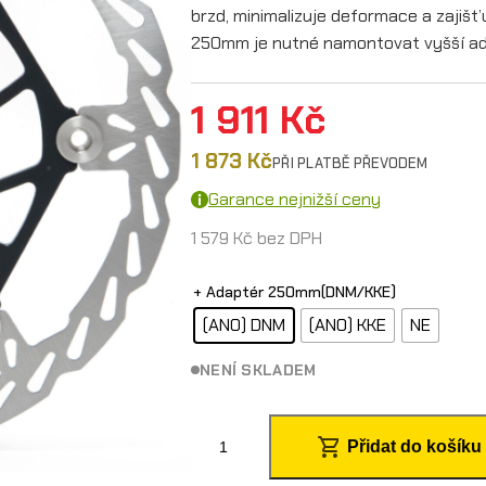
brzd, minimalizuje deformace a zajišť
250mm je nutné namontovat vyšší ad
1 911
Kč
1 873
Kč
PŘI PLATBĚ PŘEVODEM
Garance nejnižší ceny
1 579
Kč
bez DPH
+ Adaptér 250mm(DNM/KKE)
(ANO) DNM
(ANO) KKE
NE
NENÍ SKLADEM
2
Přidat do košíku
5