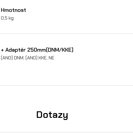
t
Hmotnost
o
0,5 kg
u
č
n
+ Adaptér 250mm(DNM/KKE)
a
(ANO) DNM, (ANO) KKE, NE
S
u
r
-
R
Dotazy
o
n
X