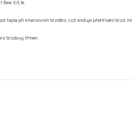
t Bee X/L1e
o
u
od tepla při intenzivním brzdění, což snižuje přehřívání brzd, 
c
í
ro brzdový třmen.
b
r
z
d
o
v
ý
k
o