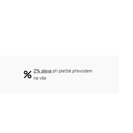
2% sleva
při platbě převodem
na vše