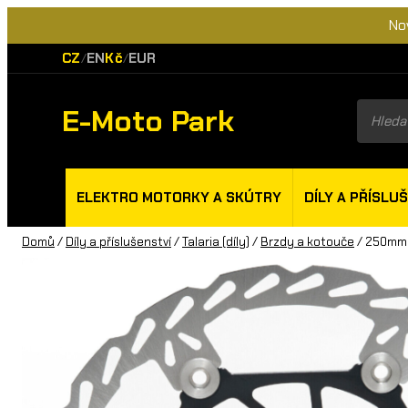
No
CZ
EN
Kč
EUR
/
/
E-Moto Park
Product
search
ELEKTRO MOTORKY A SKÚTRY
DÍLY A PŘÍSLU
Domů
/
Díly a příslušenství
/
Talaria (díly)
/
Brzdy a kotouče
/ 250mm p