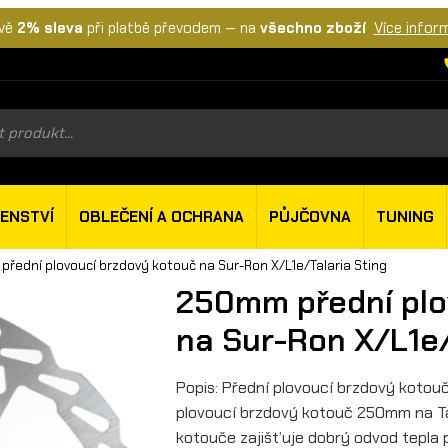
vě
2% sleva
při platbě převodem — na
všechno zboží
Více infor
s
ŠENSTVÍ
OBLEČENÍ A OCHRANA
PŮJČOVNA
TUNING
řední plovoucí brzdový kotouč na Sur-Ron X/L1e/Talaria Sting
250mm přední plo
na Sur-Ron X/L1e/
Popis: Přední plovoucí brzdový koto
plovoucí brzdový kotouč 250mm na Tala
kotouče zajišťuje dobrý odvod tepla př