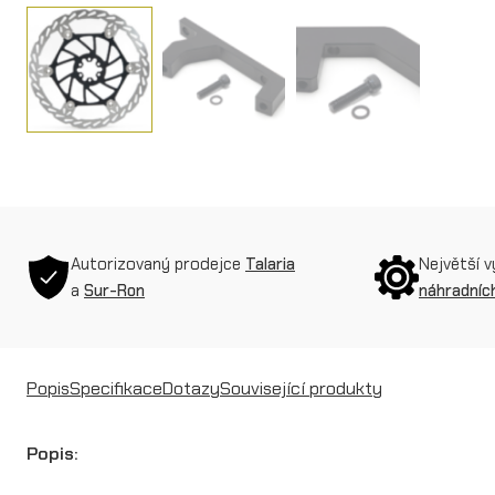
Autorizovaný prodejce
Talaria
Největší 
a
Sur-Ron
náhradních
Popis
Specifikace
Dotazy
Související produkty
Popis: