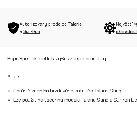
Autorizovaný prodejce
Talaria
Největší 
a
Sur-Ron
náhradních
Popis
Specifikace
Dotazy
Související produkty
Popis:
Chránič zadního brzdového kotouče Talaria Sting R
Lze použít na všechny modely Talaria Sting a Sur ron Li