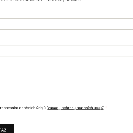
a
r
i
a
S
t
i
n
g
R
m
racováním osobních údajů (
zásady ochrany osobních údajů
)
*
n
o
TAZ