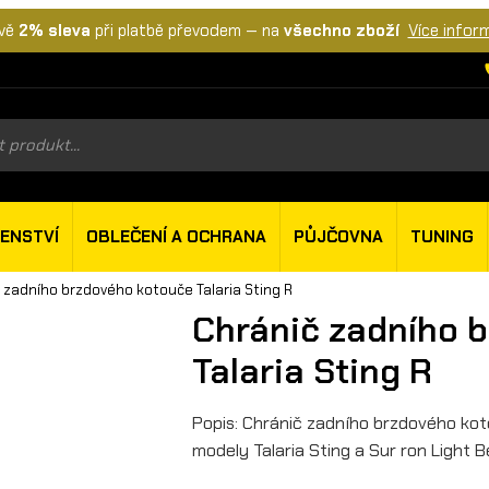
vě
2% sleva
při platbě převodem — na
všechno zboží
Více infor
s
ŠENSTVÍ
OBLEČENÍ A OCHRANA
PŮJČOVNA
TUNING
 zadního brzdového kotouče Talaria Sting R
Chránič zadního 
Talaria Sting R
Popis: Chránič zadního brzdového kot
modely Talaria Sting a Sur ron Light 