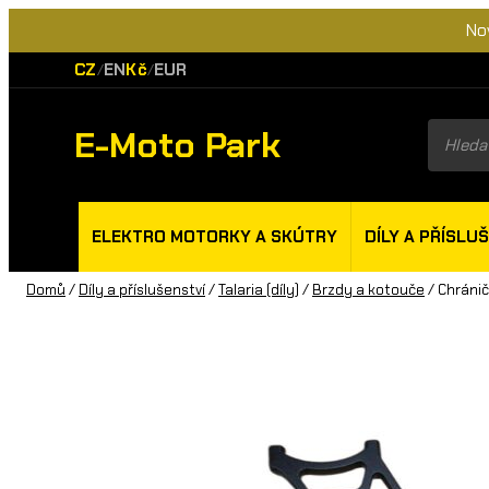
No
CZ
EN
Kč
EUR
/
/
E-Moto Park
Product
search
ELEKTRO MOTORKY A SKÚTRY
DÍLY A PŘÍSLU
Domů
/
Díly a příslušenství
/
Talaria (díly)
/
Brzdy a kotouče
/ Chránič