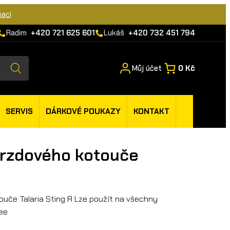
mací
Radim
+420 721 625 601
Lukáš
+420 732 451 794
Můj účet
0 Kč
SERVIS
DÁRKOVÉ POUKAZY
KONTAKT
brzdového kotouče
ouče Talaria Sting R Lze použít na všechny
Bee