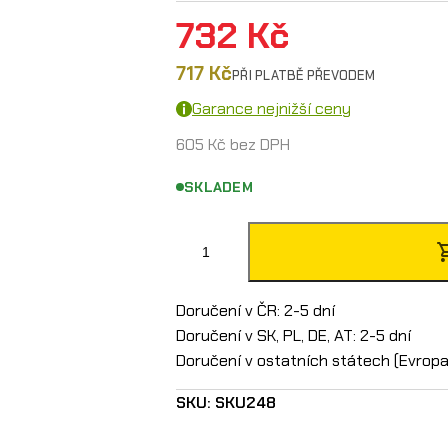
732
Kč
717
Kč
PŘI PLATBĚ PŘEVODEM
Garance nejnižší ceny
605
Kč
bez DPH
SKLADEM
C
h
r
Doručení v ČR: 2-5 dní
Doručení v SK, PL, DE, AT: 2-5 dní
á
Doručení v ostatních státech (Evropa)
n
SKU:
SKU248
i
č