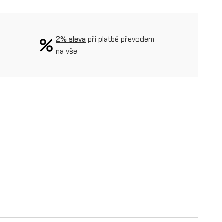
2% sleva
při platbě převodem
na vše