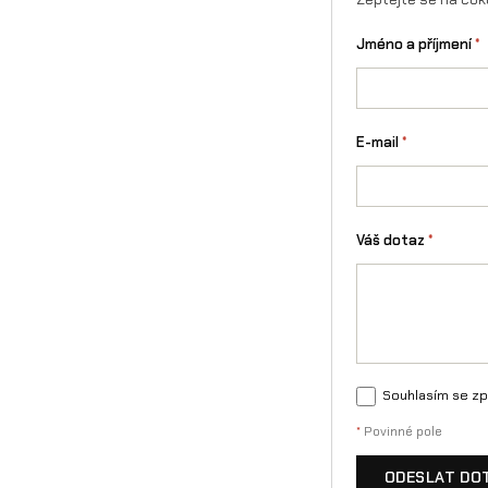
Jméno a příjmení
*
E-mail
*
Váš dotaz
*
Souhlasím se zp
*
Povinné pole
ODESLAT DO