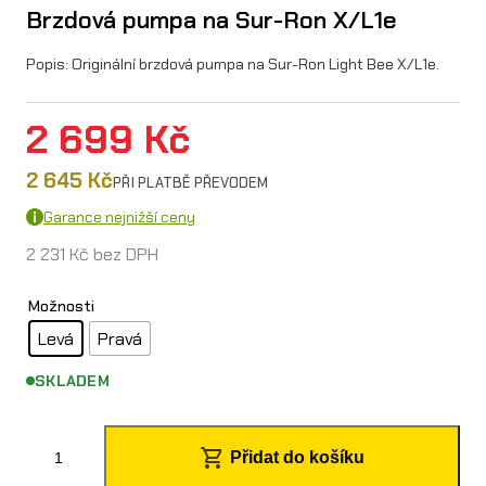
Brzdová pumpa na Sur-Ron X/L1e
Popis: Originální brzdová pumpa na Sur-Ron Light Bee X/L1e.
2 699
Kč
2 645
Kč
PŘI PLATBĚ PŘEVODEM
Garance nejnižší ceny
2 231
Kč
bez DPH
Možnosti
Levá
Pravá
SKLADEM
B
Přidat do košíku
r