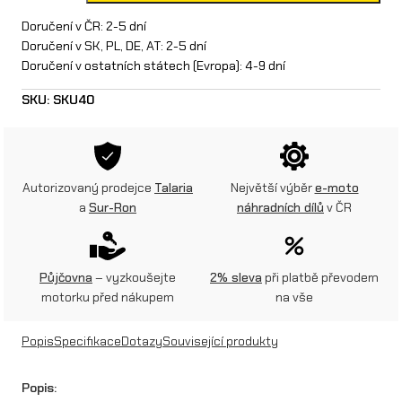
z
Doručení v ČR: 2-5 dní
Doručení v SK, PL, DE, AT: 2-5 dní
d
Doručení v ostatních státech (Evropa): 4-9 dní
o
SKU:
SKU40
v
á
p
Autorizovaný prodejce
Talaria
Největší výběr
e-moto
a
Sur-Ron
náhradních dílů
v ČR
u
m
p
Půjčovna
– vyzkoušejte
2% sleva
při platbě převodem
motorku před nákupem
na vše
a
n
Popis
Specifikace
Dotazy
Související produkty
a
Popis:
S