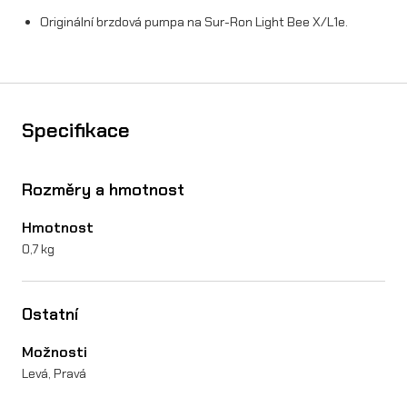
u
Originální brzdová pumpa na Sur-Ron Light Bee X/L1e.
r
-
R
Specifikace
o
n
Rozměry a hmotnost
X
Hmotnost
/
0,7 kg
L
1
Ostatní
e
Možnosti
m
Levá, Pravá
n