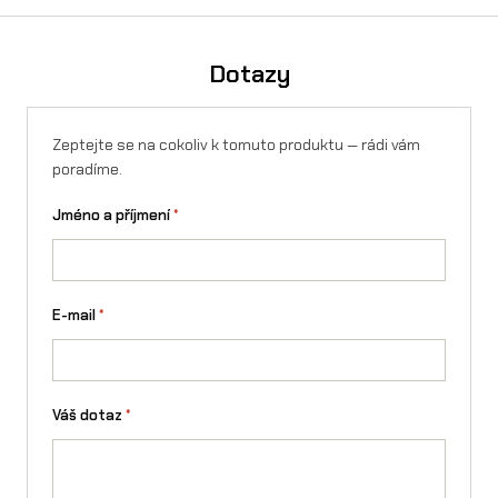
o
ž
Dotazy
s
t
Zeptejte se na cokoliv k tomuto produktu — rádi vám
v
poradíme.
í
Jméno a příjmení
*
E-mail
*
Váš dotaz
*