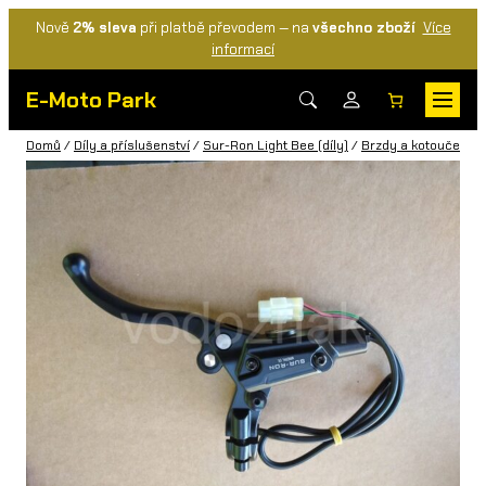
Nově
2% sleva
při platbě převodem — na
všechno zboží
Více
informací
E-Moto Park
Domů
/
Díly a příslušenství
/
Sur-Ron Light Bee (díly)
/
Brzdy a kotouče
/ B