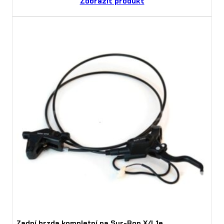
Zobrazit produkt
Zadní brzda kompletní na Sur-Ron X/L1e