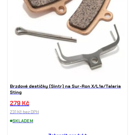
Brzdové destičky (Sintr) na Sur-Ron X/L1e/Talaria
Sting
279
Kč
231
Kč
bez DPH
SKLADEM