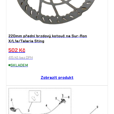
220mm přední brzdový kotouč na Sur-Ron
X/L1e/Talaria Sting
502
Kč
415
Kč
bez DPH
SKLADEM
Zobrazit produkt