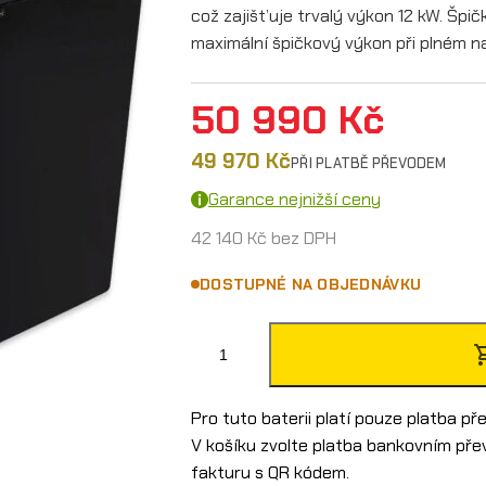
což zajišťuje trvalý výkon 12 kW. Špič
maximální špičkový výkon při plném n
50 990
Kč
49 970
Kč
PŘI PLATBĚ PŘEVODEM
Garance nejnižší ceny
42 140
Kč
bez DPH
DOSTUPNÉ NA OBJEDNÁVKU
E
M
P
Pro tuto baterii platí pouze platba p
V košíku zvolte platba bankovním př
B
fakturu s QR kódem.