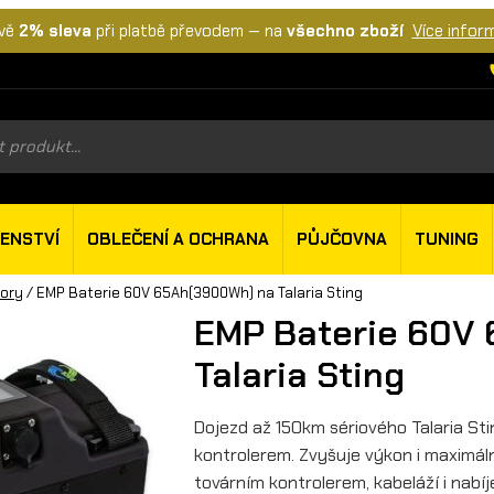
vě
2% sleva
při platbě převodem — na
všechno zboží
Více infor
s
ŠENSTVÍ
OBLEČENÍ A OCHRANA
PŮJČOVNA
TUNING
tory
/ EMP Baterie 60V 65Ah(3900Wh) na Talaria Sting
EMP Baterie 60V
Talaria Sting
Dojezd až 150km sériového Talaria Sti
kontrolerem. Zvyšuje výkon i maximální
továrním kontrolerem, kabeláží i nabíj