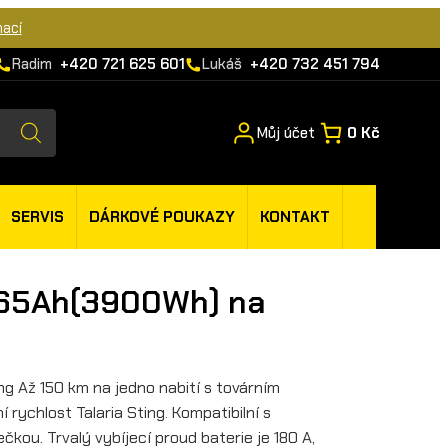
mací
Radim
+420 721 625 601
Lukáš
+420 732 451 794
Můj účet
0 Kč
SERVIS
DÁRKOVÉ POUKAZY
KONTAKT
 65Ah(3900Wh) na
ng Až 150 km na jedno nabití s továrním
 rychlost Talaria Sting. Kompatibilní s
ečkou. Trvalý vybíjecí proud baterie je 180 A,