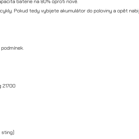
apacita baterie na 80% oproti nové.
r
cykly. Pokud tedy vybijete akumulátor do poloviny a opět nabi
i
a
S
h podmínek.
t
i
n
g
g 21700
m
n
o
ž
 sting)
s