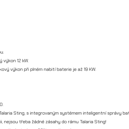
3
9
0
0
W
u.
h
lý výkon 12 kW.
)
kový výkon při plném nabití baterie je až 19 KW.
n
a
T
0.
a
Talaria Sting, s integrovaným systémem inteligentní správy bat
l
ii, nejsou třeba žádné zásahy do rámu Talaria Sting!
a