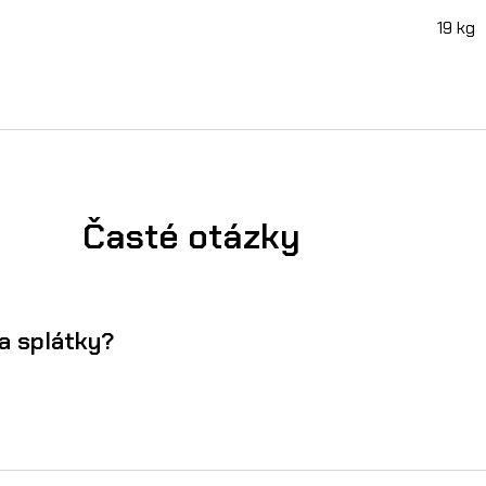
19 kg
Časté otázky
a splátky?
aria Sting koupíte na splátky přes Essox — vyřízení online, 
y lze sjednat i na firmu.