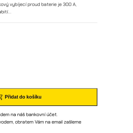
kový vybíjecí proud baterie je 300 A,
abití…
Přidat do košíku
ředem na náš bankovní účet.
evodem, obratem Vám na email zašleme