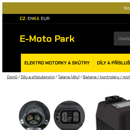
No
CZ
EN
Kč
EUR
/
/
E-Moto Park
Product
search
ELEKTRO MOTORKY A SKÚTRY
DÍLY A PŘÍSLU
Domů
/
Díly a příslušenství
/
Talaria (díly)
/
Baterie / kontrolery / mo