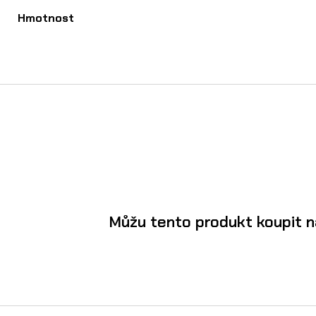
Hmotnost
Můžu tento produkt koupit n
Ano, EMP Baterie 60V 65Ah(3900Wh) na Tal
výši měsíční splátky v kalkulačce
. Splátk