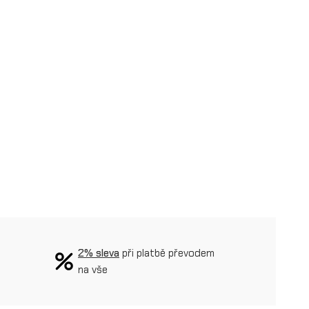
2% sleva
při platbě převodem
na vše