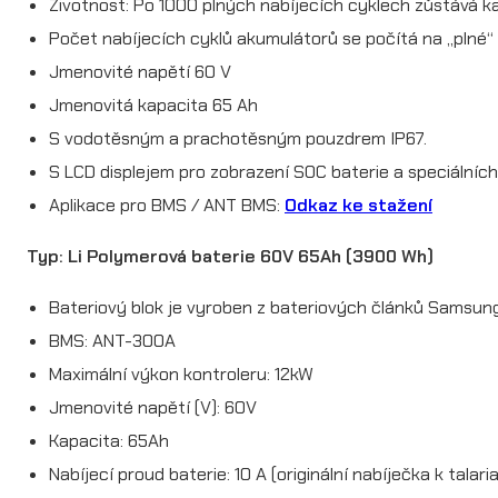
Životnost: Po 1000 plných nabíjecích cyklech zůstává k
Počet nabíjecích cyklů akumulátorů se počítá na „plné“ 
Jmenovité napětí 60 V
Jmenovitá kapacita 65 Ah
S vodotěsným a prachotěsným pouzdrem IP67.
S LCD displejem pro zobrazení SOC baterie a speciálníc
Aplikace pro BMS / ANT BMS:
Odkaz ke stažení
Typ: Li Polymerová baterie 60V 65Ah (3900 Wh)
Bateriový blok je vyroben z bateriových článků Samsun
BMS: ANT-300A
Maximální výkon kontroleru: 12kW
Jmenovité napětí (V): 60V
Kapacita: 65Ah
Nabíjecí proud baterie: 10 A (originální nabíječka k talaria