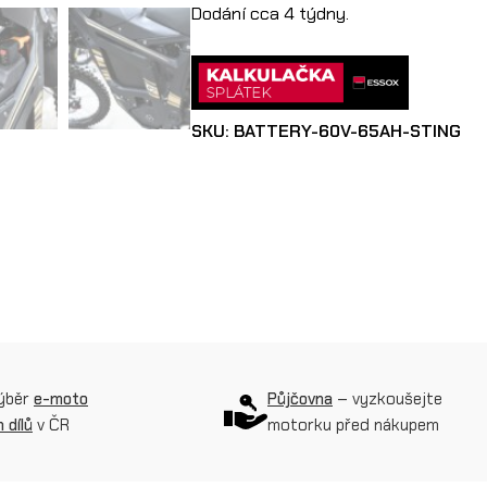
a
Dodání cca 4 týdny.
t
e
r
SKU:
BATTERY-60V-65AH-STING
i
e
6
0
V
6
5
výběr
e-moto
Půjčovna
– vyzkoušejte
A
 dílů
v ČR
motorku před nákupem
h
(