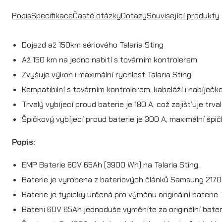
Popis
Specifikace
Časté otázky
Dotazy
Související produkty
Dojezd až 150km sériového Talaria Sting
Až 150 km na jedno nabití s továrním kontrolerem.
Zvyšuje výkon i maximální rychlost Talaria Sting.
Kompatibilní s továrním kontrolerem, kabeláží i nabíječko
Trvalý vybíjecí proud baterie je 180 A, což zajišťuje trva
Špičkový vybíjecí proud baterie je 300 A, maximální špič
Popis:
EMP Baterie 60V 65Ah (3900 Wh) na Talaria Sting.
Baterie je vyrobena z bateriových článků Samsung 2170
Baterie je typicky určená pro výměnu originální baterie 
Baterii 60V 65Ah jednoduše vyměníte za originální bater