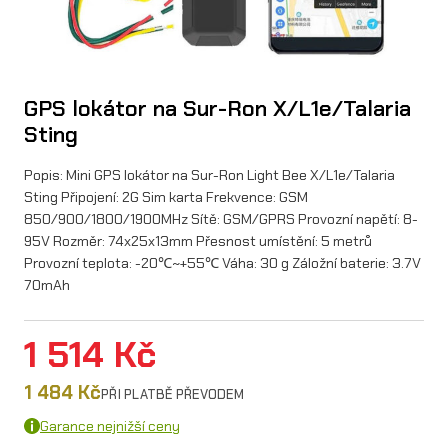
GPS lokátor na Sur-Ron X/L1e/Talaria
Sting
Popis: Mini GPS lokátor na Sur-Ron Light Bee X/L1e/Talaria
Sting Připojení: 2G Sim karta Frekvence: GSM
850/900/1800/1900MHz Sítě: GSM/GPRS Provozní napětí: 8-
95V Rozměr: 74x25x13mm Přesnost umístění: 5 metrů
Provozní teplota: -20℃~+55℃ Váha: 30 g Záložní baterie: 3.7V
70mAh
1 514
Kč
1 484
Kč
PŘI PLATBĚ PŘEVODEM
Garance nejnižší ceny