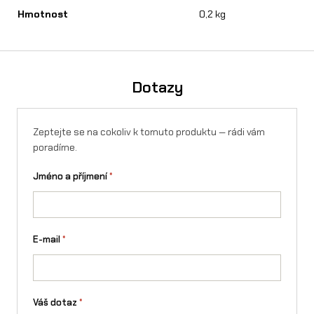
Hmotnost
0,2 kg
/
T
a
Dotazy
l
a
Zeptejte se na cokoliv k tomuto produktu — rádi vám
r
poradíme.
i
Jméno a příjmení
*
a
S
t
E-mail
*
i
n
Váš dotaz
*
g