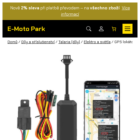
Nově
2% sleva
při platbě převodem — na
všechno zboží
Více
informací
E-Moto Park
Domů
/
Díly a příslušenství
/
Talaria (díly)
/
Elektro a světla
/ GPS lokátor na