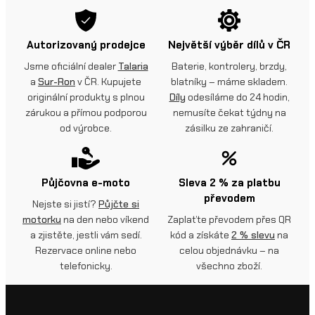
Autorizovaný prodejce
Největší výběr dílů v ČR
Jsme oficiální dealer
Talaria
Baterie, kontrolery, brzdy,
a
Sur-Ron
v ČR. Kupujete
blatníky – máme skladem.
originální produkty s plnou
Díly
odesíláme do 24 hodin,
zárukou a přímou podporou
nemusíte čekat týdny na
od výrobce.
zásilku ze zahraničí.
Půjčovna e-moto
Sleva 2 % za platbu
převodem
Nejste si jistí?
Půjčte si
motorku
na den nebo víkend
Zaplaťte převodem přes QR
a zjistěte, jestli vám sedí.
kód a získáte
2 % slevu
na
Rezervace online nebo
celou objednávku – na
telefonicky.
všechno zboží.