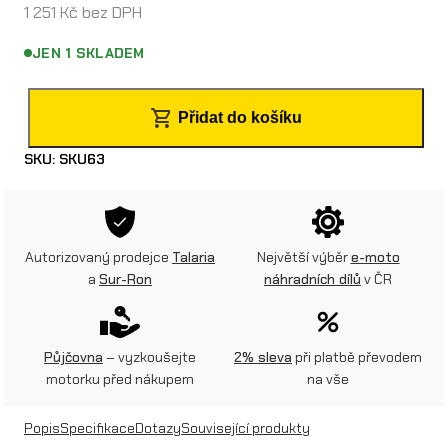
1 251
Kč
bez DPH
JEN 1 SKLADEM
G
Přidat do košíku
P
SKU:
SKU63
S
l
o
Autorizovaný prodejce
Talaria
Největší výběr
e-moto
k
a
Sur-Ron
náhradních dílů
v ČR
á
t
Půjčovna
– vyzkoušejte
2% sleva
při platbě převodem
o
motorku před nákupem
na vše
r
Popis
Specifikace
Dotazy
Související produkty
n