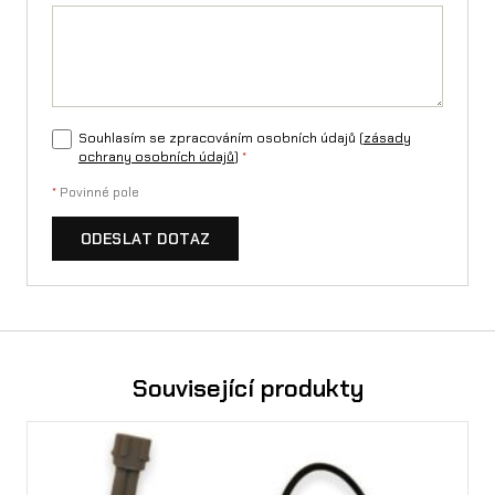
m
n
o
ž
Souhlasím se zpracováním osobních údajů (
zásady
ochrany osobních údajů
)
*
s
*
Povinné pole
t
ODESLAT DOTAZ
v
í
Související produkty