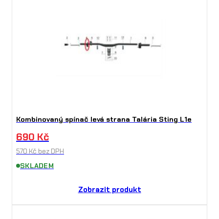
Kombinovaný spínač levá strana Talária Sting L1e
690
Kč
570
Kč
bez DPH
SKLADEM
Zobrazit produkt