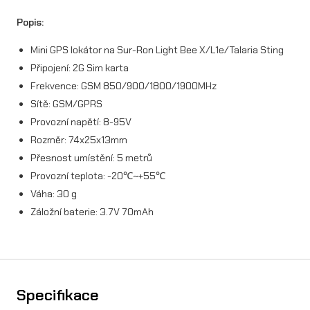
a
Popis:
S
Mini GPS lokátor na Sur-Ron Light Bee X/L1e/Talaria Sting
u
Připojení: 2G Sim karta
Frekvence: GSM 850/900/1800/1900MHz
r
Sítě: GSM/GPRS
-
Provozní napětí: 8-95V
R
Rozměr: 74x25x13mm
Přesnost umístění: 5 metrů
o
Provozní teplota: -20℃~+55℃
n
Váha: 30 g
X
Záložní baterie: 3.7V 70mAh
/
L
1
Specifikace
e