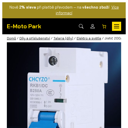
Nově
2% sleva
při platbě převodem — na
všechno zboží
Více
informací
E-Moto Park
Domů
/
Díly a příslušenství
/
Talaria (díly)
/
Elektro a světla
/ Jistič 200A