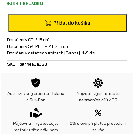
JEN 1 SKLADEM
J
Přidat do košíku
i
s
Doručení v ČR: 2-5 dní
Doručení v SK, PL, DE, AT: 2-5 dní
t
Doručení v ostatních státech (Evropa): 4-9 dní
i
SKU:
1baf4ea3a360
č
2
0
Autorizovaný prodejce
Talaria
Největší výběr
e-moto
a
Sur-Ron
náhradních dílů
v ČR
0
A
m
Půjčovna
– vyzkoušejte
2% sleva
při platbě převodem
motorku před nákupem
na vše
n