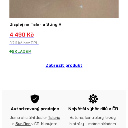
Displej na Talaria Sting R
4 490
Kč
3 711
Kč
bez DPH
SKLADEM
Zobrazit produkt
Autorizovaný prodejce
Největší výběr dílů v ČR
Jsme oficiální dealer
Talaria
Baterie, kontrolery, brzdy,
a
Sur-Ron
v ČR. Kupujete
blatníky – máme skladem.