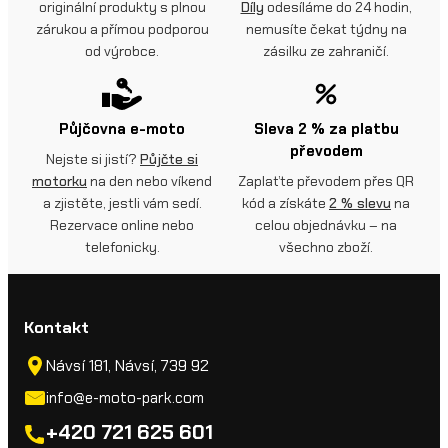
originální produkty s plnou
Díly
odesíláme do 24 hodin,
zárukou a přímou podporou
nemusíte čekat týdny na
od výrobce.
zásilku ze zahraničí.
Půjčovna e-moto
Sleva 2 % za platbu
převodem
Nejste si jistí?
Půjčte si
motorku
na den nebo víkend
Zaplaťte převodem přes QR
a zjistěte, jestli vám sedí.
kód a získáte
2 % slevu
na
Rezervace online nebo
celou objednávku – na
telefonicky.
všechno zboží.
Kontakt
Návsí 181, Návsí, 739 92
info@e-moto-park.com
+420 721 625 601