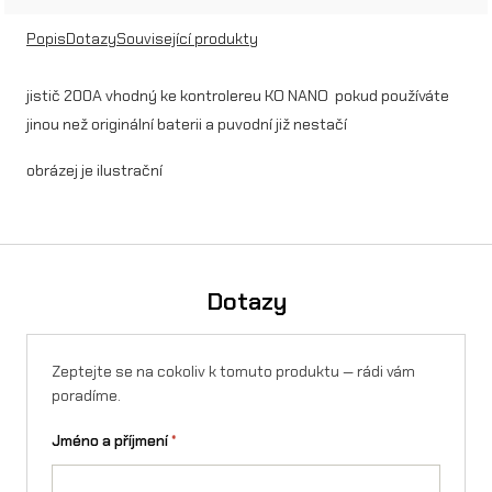
o
Popis
Dotazy
Související produkty
ž
jistič 200A vhodný ke kontrolereu KO NANO pokud používáte
s
jinou než originální baterii a puvodní již nestačí
t
obrázej je ilustrační
v
í
Dotazy
Zeptejte se na cokoliv k tomuto produktu — rádi vám
poradíme.
Jméno a příjmení
*