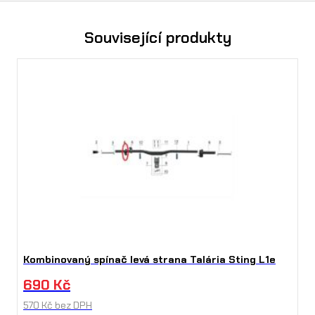
Související produkty
Kombinovaný spínač levá strana Talária Sting L1e
690
Kč
570
Kč
bez DPH