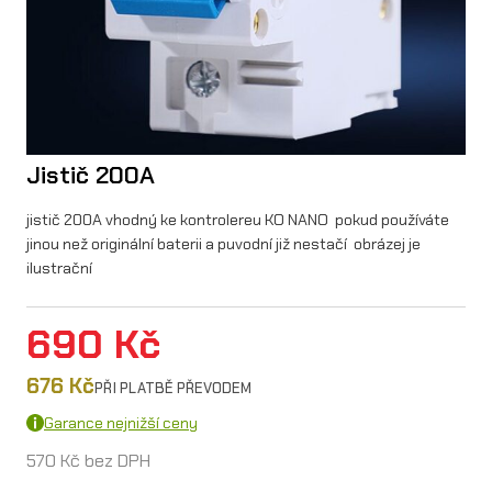
Jistič 200A
jistič 200A vhodný ke kontrolereu KO NANO pokud používáte
jinou než originální baterii a puvodní již nestačí obrázej je
ilustrační
690
Kč
676
Kč
PŘI PLATBĚ PŘEVODEM
Garance nejnižší ceny
570
Kč
bez DPH