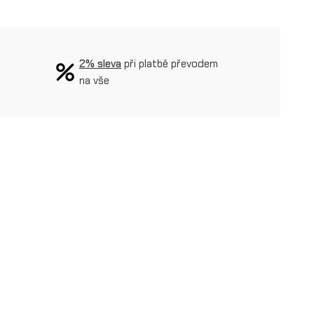
2% sleva
při platbě převodem
na vše