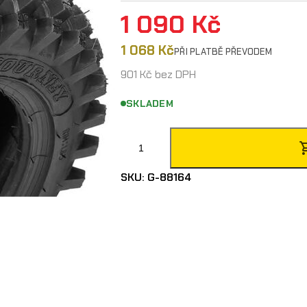
1 090
Kč
1 068
Kč
PŘI PLATBĚ PŘEVODEM
901
Kč
bez DPH
SKLADEM
J
o
SKU:
G-88164
u
r
n
e
y
P