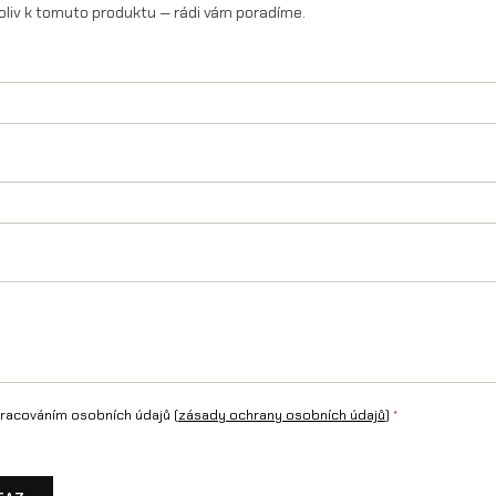
oliv k tomuto produktu — rádi vám poradíme.
n
X
/
L
1
e
/
T
a
l
a
racováním osobních údajů (
zásady ochrany osobních údajů
)
*
r
i