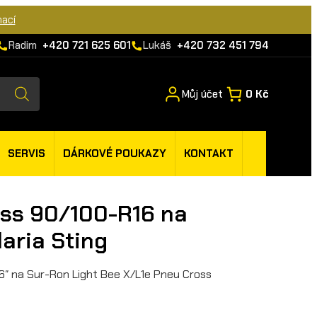
mací
Radim
+420 721 625 601
Lukáš
+420 732 451 794
Můj účet
0 Kč
SERVIS
DÁRKOVÉ POUKAZY
KONTAKT
ss 90/100-R16 na
aria Sting
6″ na Sur-Ron Light Bee X/L1e Pneu Cross