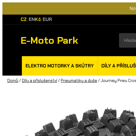
No
CZ
EN
Kč
EUR
/
/
E-Moto Park
Product
search
ELEKTRO MOTORKY A SKÚTRY
DÍLY A PŘÍSLU
Domů
/
Díly a příslušenství
/
Pneumatiky a duše
/ Journey Pneu Cros