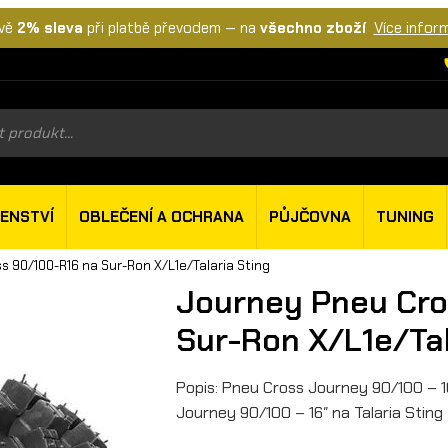
vě
2% sleva
při platbě převodem — na
všechno zboží
Více infor
s
ŠENSTVÍ
OBLEČENÍ A OCHRANA
PŮJČOVNA
TUNING
s 90/100-R16 na Sur-Ron X/L1e/Talaria Sting
Journey Pneu Cro
Sur-Ron X/L1e/Tal
Popis: Pneu Cross Journey 90/100 – 1
Journey 90/100 – 16″ na Talaria Sting