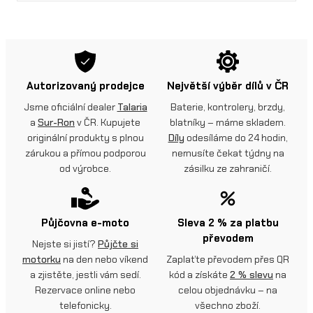
Autorizovaný prodejce
Největší výběr dílů v ČR
Jsme oficiální dealer
Talaria
Baterie, kontrolery, brzdy,
a
Sur-Ron
v ČR. Kupujete
blatníky – máme skladem.
originální produkty s plnou
Díly
odesíláme do 24 hodin,
zárukou a přímou podporou
nemusíte čekat týdny na
od výrobce.
zásilku ze zahraničí.
Půjčovna e-moto
Sleva 2 % za platbu
převodem
Nejste si jistí?
Půjčte si
motorku
na den nebo víkend
Zaplaťte převodem přes QR
a zjistěte, jestli vám sedí.
kód a získáte
2 % slevu
na
Rezervace online nebo
celou objednávku – na
telefonicky.
všechno zboží.