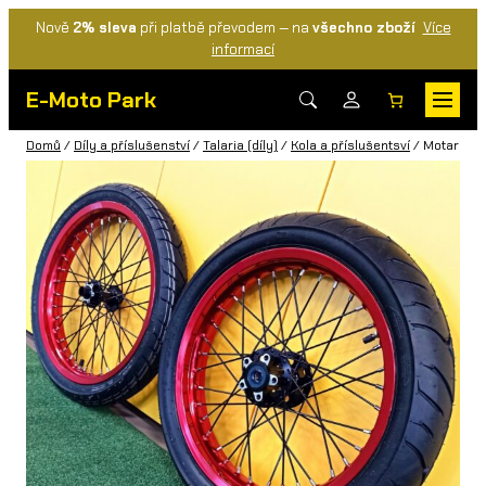
Nově
2% sleva
při platbě převodem — na
všechno zboží
Více
informací
E-Moto Park
Domů
/
Díly a příslušenství
/
Talaria (díly)
/
Kola a příslušentsví
/ Motard pře