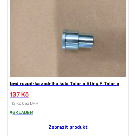
levá rozpěrka zadního kola Talaria Sting R Talaria
137
Kč
113
Kč
bez DPH
SKLADEM
Zobrazit produkt