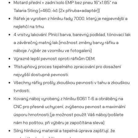
o
Motard přední + zadní kolo EMP bez pneu 16″x1.85″ na
Talaria Sting (+460,-kč (2x příruba+adaptér))
E
Ráfek je vyroben z hliníku řady 7000, který je nejpevnější a
M
nejlehčí na trhu.
P
4 vrstvy lakování: Plnící barva, barevný podklad, tónovací lak
1
a závěrečný matný lak.(možnost změny barvy ráfku a
náboje /výběr ze vzorníku ve fotogalerii)
6
Výrazně lepší pevnost oproti ráfkům OEM.
"
Třístupňový proces tepelného zpracování pro dosažení
x
nejvyšší dostupné pevnosti.
Všechny ráfky prošly zkouškou pevnosti v tahu a zkouškou
1
tvrdosti.
.
Kovaný náboj vyrobený z hliníku 6061 T-6 a obráběný na
8
CNC pro přesné uchycení, zvýšenou pevnost a maximální
úsporu hmotnosti.(je možnost použít Váš náboj/pošlete
5
nám ho poštou, při výběru je započítána sleva)
"
Silný hliníkový materiál a tepelná úprava zajišťují, že
b