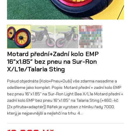
Motard přední+Zadní kolo EMP
16″x1.85″ bez pneu na Sur-Ron
X/L1e/Talaria Sting
Pokud objednáte (Kolo+Pneu+Duši) vše zdarma nasadíme a
odešleme jako komplet. Popis: Motard přední + zadní kolo EMP
bez pneu 16″x1.85″ na Sur-Ron Light Bee X/L1e Motard přední +
zadní kolo EMP bez pneu 16″x1.85″ na Talaria Sting (+460,-kč
(2x příruba+adaptér)) Ráfek je vyroben z hliníku řady 7000,
který je nejpevnější a nejlehčí na trhu. 4…