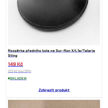
Rozpěrka předního kola na Sur-Ron X/L1e/Talaria
Sting
149
Kč
123
Kč
bez DPH
SKLADEM
Zobrazit produkt