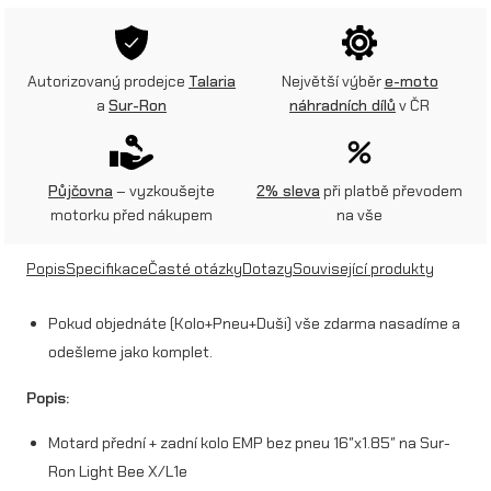
e
d
Autorizovaný prodejce
Talaria
Největší výběr
e-moto
n
a
Sur-Ron
náhradních dílů
v ČR
í
+
Půjčovna
– vyzkoušejte
2% sleva
při platbě převodem
Z
motorku před nákupem
na vše
a
d
Popis
Specifikace
Časté otázky
Dotazy
Související produkty
n
Pokud objednáte (Kolo+Pneu+Duši) vše zdarma nasadíme a
í
odešleme jako komplet.
k
Popis:
o
Motard přední + zadní kolo EMP bez pneu 16″x1.85″ na Sur-
l
Ron Light Bee X/L1e