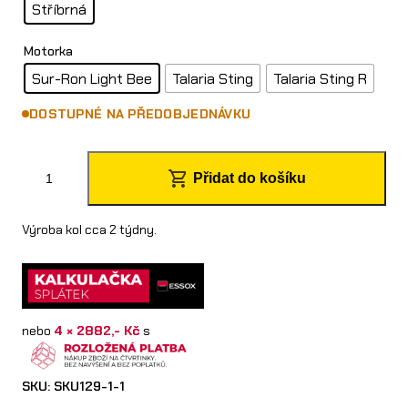
Stříbrná
Motorka
Sur-Ron Light Bee
Talaria Sting
Talaria Sting R
DOSTUPNÉ NA PŘEDOBJEDNÁVKU
M
Přidat do košíku
o
t
Výroba kol cca 2 týdny.
a
r
d
nebo
4 × 2882,- Kč
s
p
ř
SKU:
SKU129-1-1