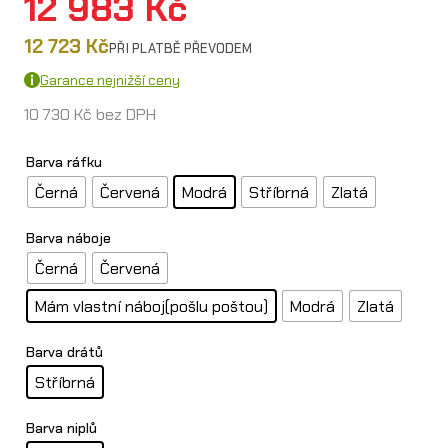
12 983
Kč
12 723
Kč
PŘI PLATBĚ PŘEVODEM
Garance nejnižší ceny
10 730
Kč
bez DPH
Barva ráfku
Černá
Červená
Modrá
Stříbrná
Zlatá
Barva náboje
Černá
Červená
Mám vlastní náboj(pošlu poštou)
Modrá
Zlatá
Barva drátů
Stříbrná
Barva niplů