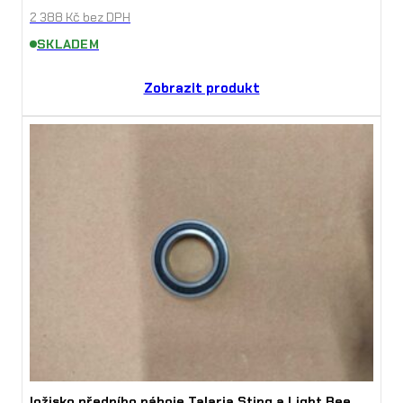
2 388
Kč
bez DPH
SKLADEM
Zobrazit produkt
ložisko předního náboje Talaria Sting a Light Bee