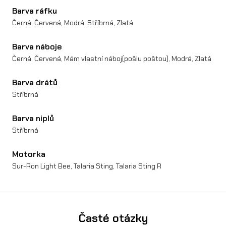
Barva ráfku
o
Černá, Červená, Modrá, Stříbrná, Zlatá
n
X
Barva náboje
Černá, Červená, Mám vlastní náboj(pošlu poštou), Modrá, Zlatá
/
L
Barva drátů
Stříbrná
1
e
Barva niplů
Stříbrná
/
T
Motorka
a
Sur-Ron Light Bee, Talaria Sting, Talaria Sting R
l
a
Časté otázky
r