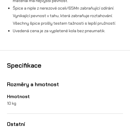
materiál má nejvyšší pevnost.
Špice a niple z nerezové oceli/65Mn zabraňující odírání.
e
Vynikající pevnost v tahu, která zabraňuje roztahování.
z
Všechny špice prošly testem tažnosti s lepší pružností.
p
Uvedená cena je za vypletené kola bez pneumatik.
n
e
u
Specifikace
n
a
Rozměry a hmotnost
S
Hmotnost
u
10 kg
r
-
Ostatní
R