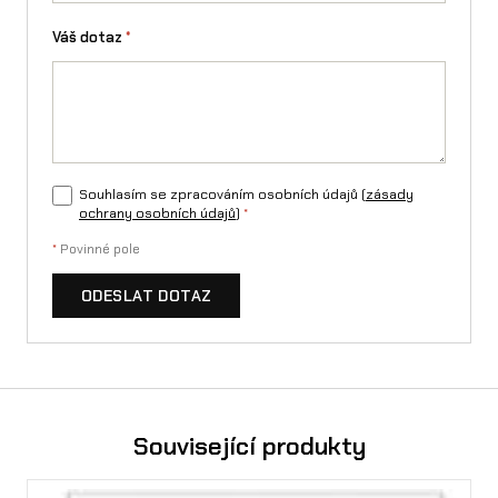
v
Váš dotaz
*
í
Souhlasím se zpracováním osobních údajů (
zásady
ochrany osobních údajů
)
*
*
Povinné pole
ODESLAT DOTAZ
Související produkty