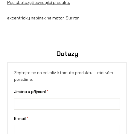
Popis
Dotazy
Související produkty
excentrický napínak na motor Sur ron
Dotazy
Zeptejte se na cokoliv k tomuto produktu — rádi vám
poradíme.
Jméno a příjmení
*
E-mail
*