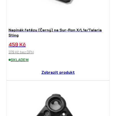
Napínák řetězu (Černý) na Sur-Ron X/L1e/Talaria
Sting
459
Kč
379
Kč
bez DPH
SKLADEM
Zobrazit produkt