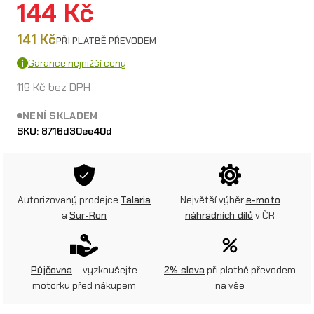
144
Kč
141
Kč
PŘI PLATBĚ PŘEVODEM
Garance nejnižší ceny
119
Kč
bez DPH
NENÍ SKLADEM
SKU:
8716d30ee40d
Autorizovaný prodejce
Talaria
Největší výběr
e-moto
a
Sur-Ron
náhradních dílů
v ČR
Půjčovna
– vyzkoušejte
2% sleva
při platbě převodem
motorku před nákupem
na vše