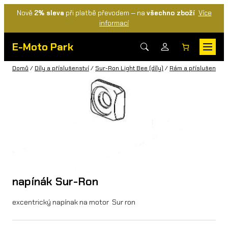
Nově
2% sleva
při platbě převodem — na
všechno zboží
Více
informací
E-Moto Park
Domů
/
Díly a příslušenství
/
Sur-Ron Light Bee (díly)
/
Rám a příslušenství
napínák Sur-Ron
excentrický napínak na motor Sur ron