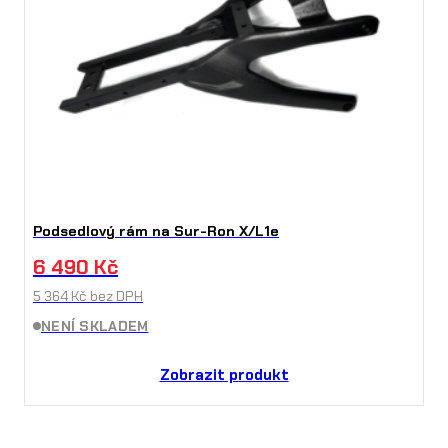
Podsedlový rám na Sur-Ron X/L1e
6 490
Kč
5 364
Kč
bez DPH
NENÍ SKLADEM
Zobrazit produkt