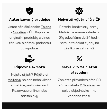
Autorizovaný prodejce
Největší výběr dílů v ČR
Jsme oficiální dealer
Talaria
Baterie, kontrolery, brzdy,
a
Sur-Ron
v ČR. Kupujete
blatníky – máme skladem.
originální produkty s plnou
Díly
odesíláme do 24 hodin,
zárukou a přímou podporou
nemusíte čekat týdny na
od výrobce.
zásilku ze zahraničí.
Půjčovna e-moto
Sleva 2 % za platbu
převodem
Nejste si jistí?
Půjčte si
motorku
na den nebo víkend
Zaplaťte převodem přes QR
a zjistěte, jestli vám sedí.
kód a získáte
2 % slevu
na
Rezervace online nebo
celou objednávku – na
telefonicky.
všechno zboží.