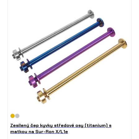
Zesílený čep kyvky středové osy (titanium) s
matkou na Sur-Ron X/L1e