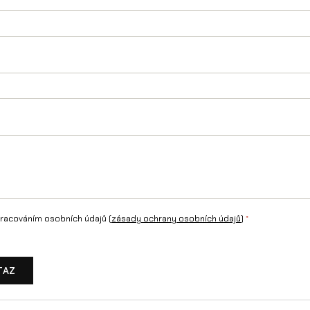
U
l
t
r
a
B
e
e
m
racováním osobních údajů (
zásady ochrany osobních údajů
)
*
n
o
TAZ
ž
s