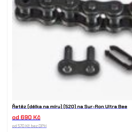
Řetěz (délka na míru) (520) na Sur-Ron Ultra Bee
od
690
Kč
od
570
Kč
bez DPH