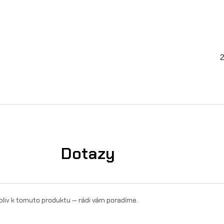
c
e
l
2
)
n
a
S
u
Dotazy
r
-
R
oliv k tomuto produktu — rádi vám poradíme.
o
n