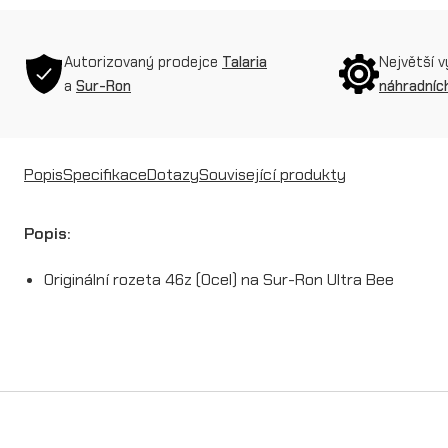
Autorizovaný prodejce
Talaria
Největší 
a
Sur-Ron
náhradních
Popis
Specifikace
Dotazy
Související produkty
Popis:
Originální rozeta 46z (Ocel) na Sur-Ron Ultra Bee