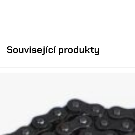
t
v
í
Související produkty