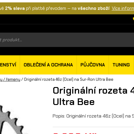
vě
2% sleva
při platbě převodem — na
všechno zboží
Více infor
s
ŠENSTVÍ
OBLEČENÍ A OCHRANA
PŮJČOVNA
TUNING
ty / řemeny
/ Originální rozeta 46z (Ocel) na Sur-Ron Ultra Bee
Originální rozeta 
Ultra Bee
Popis: Originální rozeta 46z (Ocel) na