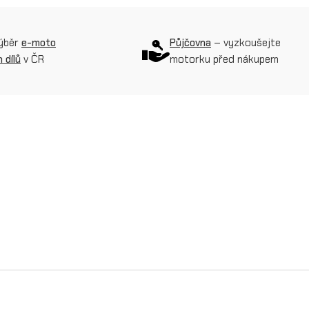
l
n
výběr
e-moto
Půjčovna
– vyzkoušejte
í
 dílů
v ČR
motorku před nákupem
r
o
z
e
t
a
4
6
z
(
O