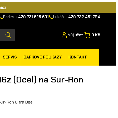
mací
Radim
+420 721 625 601
Lukáš
+420 732 451 794
Můj účet
0 Kč
SERVIS
DÁRKOVÉ POUKAZY
KONTAKT
46z (Ocel) na Sur-Ron
 Sur-Ron Ultra Bee