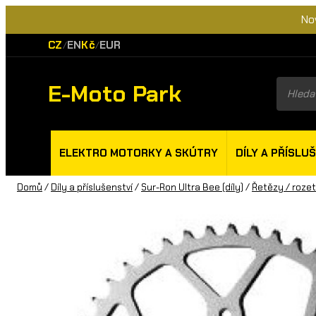
No
CZ
EN
Kč
EUR
/
/
E-Moto Park
Product
search
ELEKTRO MOTORKY A SKÚTRY
DÍLY A PŘÍSLU
Domů
/
Díly a příslušenství
/
Sur-Ron Ultra Bee (díly)
/
Řetězy / roze