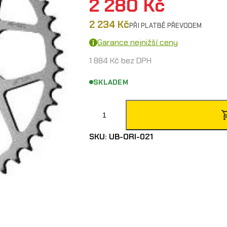
2 280
Kč
2 234
Kč
PŘI PLATBĚ PŘEVODEM
Garance nejnižší ceny
1 884
Kč
bez DPH
SKLADEM
O
r
SKU:
UB-ORI-021
i
g
i
n
á