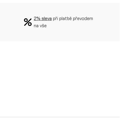
2% sleva
při platbě převodem
na vše