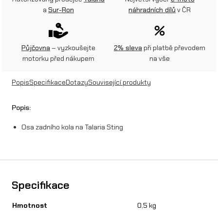
d
a
Sur-Ron
náhradních dílů
v ČR
n
í
Půjčovna
– vyzkoušejte
2% sleva
při platbě převodem
h
motorku před nákupem
na vše
o
Popis
Specifikace
Dotazy
Související produkty
k
o
Popis:
l
Osa zadního kola na Talaria Sting
a
n
a
Specifikace
T
Hmotnost
0,5 kg
a