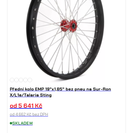
Přední kolo EMP 19"x1,85" bez pneu na Sur-Ron
X/L1e/Talaria Sting
od
5 641
Kč
od
4 662
Kč
bez DPH
SKLADEM