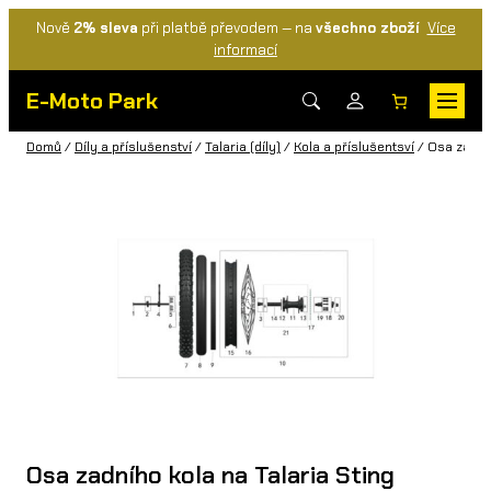
Nově
2% sleva
při platbě převodem — na
všechno zboží
Více
informací
E-Moto Park
Domů
/
Díly a příslušenství
/
Talaria (díly)
/
Kola a příslušentsví
/ Osa zadníh
Osa zadního kola na Talaria Sting