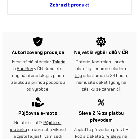
Zobrazit produkt
Autorizovaný prodejce
Největší výběr dílů v ČR
Jsme oficiální dealer
Talaria
Baterie, kontrolery, brzdy,
a
Sur-Ron
v ČR. Kupujete
blatníky – máme skladem.
originální produkty s plnou
Díly
odesíláme do 24 hodin,
zárukou a přímou podporou
nemusíte čekat týdny na
od výrobce.
zásilku ze zahraničí.
Půjčovna e-moto
Sleva 2 % za platbu
převodem
Nejste si jistí?
Půjčte si
motorku
na den nebo víkend
Zaplaťte převodem přes QR
a zjistěte, jestli vám sedí.
kód a získáte
2 % slevu
na