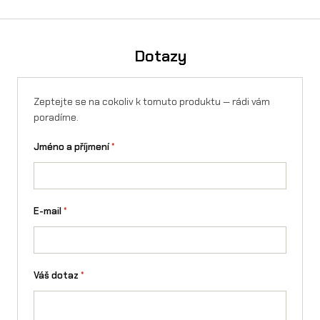
l
a
Dotazy
r
i
Zeptejte se na cokoliv k tomuto produktu — rádi vám
a
poradíme.
S
Jméno a příjmení
*
t
i
n
E-mail
*
g
m
n
Váš dotaz
*
o