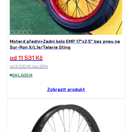
Motard přední+Zadní kolo EMP 17"x2,5" bez pneu na
Sur-Ron X/L1e/Talaria Sting
od
11 531
Kč
od
9 530
Kč
bez DPH
SKLADEM
Zobrazit produkt