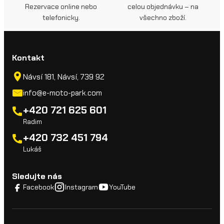
Rezervace online nebo
celou objednávku – na
telefonicky.
všechno zboží.
Kontakt
Návsí 181, Návsí, 739 92
info@e-moto-park.com
+420 721 625 601
Radim
+420 732 451 794
Lukáš
Sledujte nás
Facebook
Instagram
YouTube