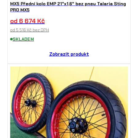
MX5 Přední kolo EMP 21"x1,6" bez pneu Talaria Sting
PRO MX5
od
6 674
Kč
od
5 516
Kč
bez DPH
SKLADEM
Zobrazit produkt