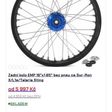
Zadní kolo EMP 16"x1,85" bez pneu na Sur-Ron
X/L1e/Talaria Sting
od
5 997
Kč
od
4 956
Kč
bez DPH
SKLADEM