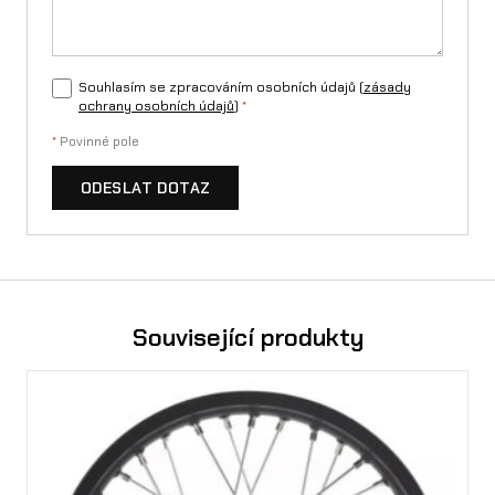
ž
s
t
Souhlasím se zpracováním osobních údajů (
zásady
ochrany osobních údajů
)
*
v
*
Povinné pole
í
ODESLAT DOTAZ
Související produkty