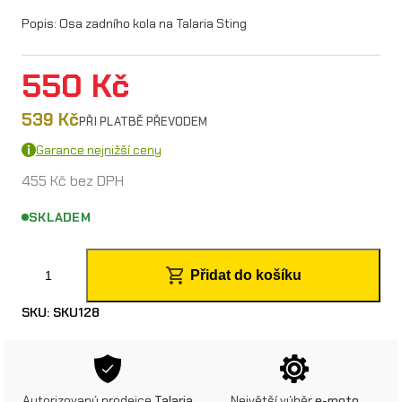
Popis: Osa zadního kola na Talaria Sting
550
Kč
539
Kč
PŘI PLATBĚ PŘEVODEM
Garance nejnižší ceny
455
Kč
bez DPH
SKLADEM
O
Přidat do košíku
s
SKU:
SKU128
a
z
a
Autorizovaný prodejce
Talaria
Největší výběr
e-moto