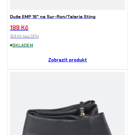
Duše EMP 16" na Sur-Ron/Talaria Sting
199
Kč
164
Kč
bez DPH
SKLADEM
Zobrazit produkt