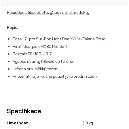
o
r
Popis
Specifikace
Dotazy
Související produkty
p
Popis:
i
Pneu 17″ pro Sur-Ron Light Bee X/L1e/Talaria Sting
o
Pirelli Scorpion MX32 Mid Soft
n
Rozměr 70/100 – R17
M
Vysoké špunty (Skvělé do terénu)
Určeno pro: Měkký terén
X
Pneumatiku je možné použit jako přední i zadní.
3
2
M
i
Specifikace
d
Hmotnost
2,9 kg
S