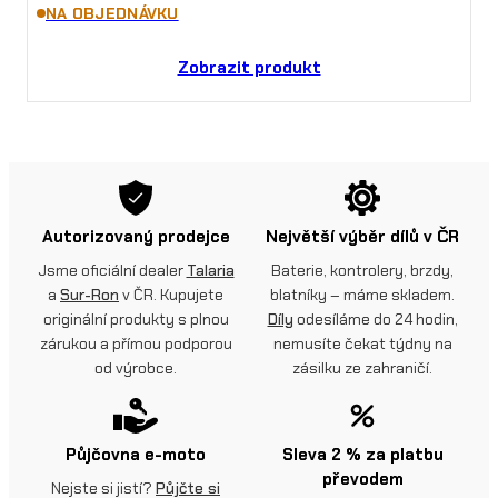
NA OBJEDNÁVKU
Zobrazit produkt
Autorizovaný prodejce
Největší výběr dílů v ČR
Jsme oficiální dealer
Talaria
Baterie, kontrolery, brzdy,
a
Sur-Ron
v ČR. Kupujete
blatníky – máme skladem.
originální produkty s plnou
Díly
odesíláme do 24 hodin,
zárukou a přímou podporou
nemusíte čekat týdny na
od výrobce.
zásilku ze zahraničí.
Půjčovna e-moto
Sleva 2 % za platbu
převodem
Nejste si jistí?
Půjčte si