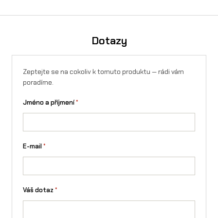
o
f
Dotazy
t
–
Zeptejte se na cokoliv k tomuto produktu — rádi vám
7
poradíme.
0
Jméno a příjmení
*
/
1
E-mail
*
0
0
-
Váš dotaz
*
R
1