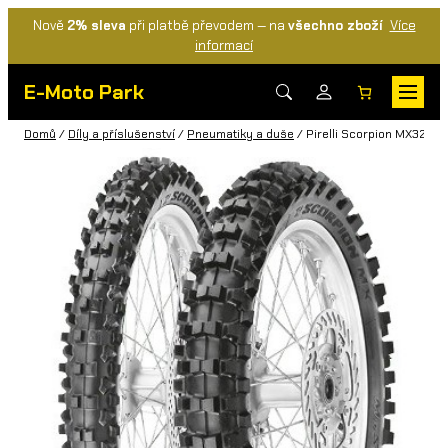
Nově
2% sleva
při platbě převodem — na
všechno zboží
Více
informací
E-Moto Park
Domů
/
Díly a příslušenství
/
Pneumatiky a duše
/ Pirelli Scorpion MX32 Mi