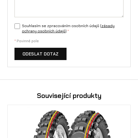
7
n
Souhlasím se zpracováním osobních údajů (
zásady
a
ochrany osobních údajů
)
*
S
*
Povinné pole
u
ODESLAT DOTAZ
r
-
R
o
Související produkty
n
X
/
L