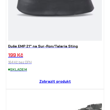
Duše EMP 21" na Sur-Ron/Talaria Sting
199
Kč
164
Kč
bez DPH
SKLADEM
Zobrazit produkt