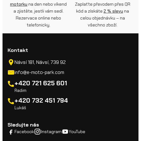
motorku
na den nebo víkend
Zaplaťte převodem přes QR
a zjistěte, jestli vám sedí.
kód a získáte
2 % slevu
na
Rezervace online nebo
celou objednávku – na
telefonicky.
všechno zboží.
Kontakt
Návsí 181, Návsí, 739 92
info@e-moto-park.com
+420 721 625 601
Radim
+420 732 451 794
Lukáš
Sledujte nás
Facebook
Instagram
YouTube