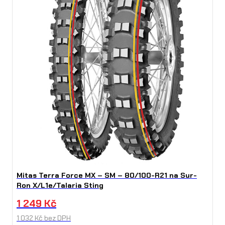
1
e
/
T
a
l
a
r
i
a
Mitas Terra Force MX – SM – 80/100-R21 na Sur-
S
Ron X/L1e/Talaria Sting
t
1 249
Kč
i
1 032
Kč
bez DPH