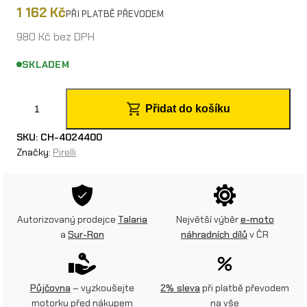
1 162
Kč
PŘI PLATBĚ PŘEVODEM
980
Kč
bez DPH
SKLADEM
P
Přidat do košíku
i
SKU:
CH-4024400
r
Značky:
Pirelli
e
l
l
Autorizovaný prodejce
Talaria
Největší výběr
e-moto
a
Sur-Ron
náhradních dílů
v ČR
i
S
c
Půjčovna
– vyzkoušejte
2% sleva
při platbě převodem
motorku před nákupem
na vše