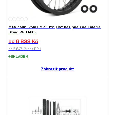
MX5 Zadní kolo EMP 18"x1,85" bez pneu na Talaria
Sting PRO MX5
od
6 833
Kč
od
5 647
Kč
bez DPH
SKLADEM
Zobrazit produkt