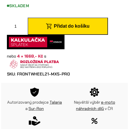
SKLADEM
M
Přidat do košíku
X
5
P
nebo
4 × 1668,- Kč
s
ř
e
SKU:
FRONTWHEEL21-MX5-PRO
d
n
í
Autorizovaný prodejce
Talaria
Největší výběr
e-moto
a
Sur-Ron
náhradních dílů
v ČR
k
o