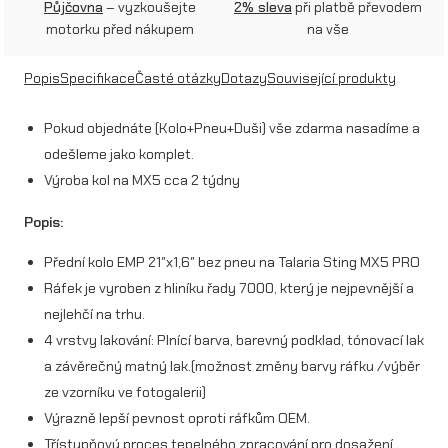
l
Půjčovna
– vyzkoušejte
2% sleva
při platbě převodem
motorku před nákupem
na vše
o
E
Popis
Specifikace
Časté otázky
Dotazy
Související produkty
M
Pokud objednáte (Kolo+Pneu+Duši) vše zdarma nasadíme a
P
odešleme jako komplet.
2
Výroba kol na MX5 cca 2 týdny
1
Popis:
"
Přední kolo EMP 21″x1,6″ bez pneu na Talaria Sting MX5 PRO
x
Ráfek je vyroben z hliníku řady 7000, který je nejpevnější a
1
nejlehčí na trhu.
4 vrstvy lakování: Plnící barva, barevný podklad, tónovací lak
,
a závěrečný matný lak.(možnost změny barvy ráfku /výběr
6
ze vzorníku ve fotogalerii)
"
Výrazně lepší pevnost oproti ráfkům OEM.
Třístupňový proces tepelného zpracování pro dosažení
b