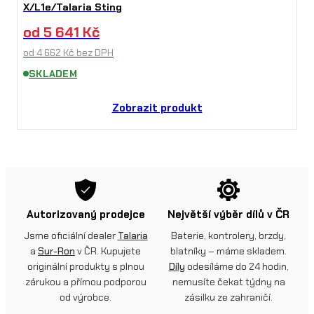
X/L1e/Talaria Sting
od
5 641
Kč
od
4 662
Kč
bez DPH
SKLADEM
Zobrazit produkt
Autorizovaný prodejce
Největší výběr dílů v ČR
Jsme oficiální dealer
Talaria
Baterie, kontrolery, brzdy,
a
Sur-Ron
v ČR. Kupujete
blatníky – máme skladem.
originální produkty s plnou
Díly
odesíláme do 24 hodin,
zárukou a přímou podporou
nemusíte čekat týdny na
od výrobce.
zásilku ze zahraničí.