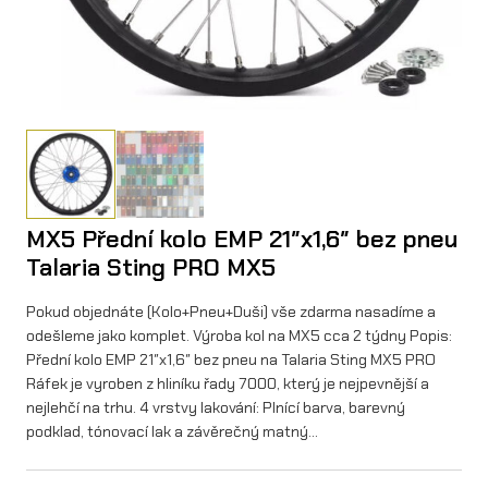
MX5 Přední kolo EMP 21″x1,6″ bez pneu
Talaria Sting PRO MX5
Pokud objednáte (Kolo+Pneu+Duši) vše zdarma nasadíme a
odešleme jako komplet. Výroba kol na MX5 cca 2 týdny Popis:
Přední kolo EMP 21″x1,6″ bez pneu na Talaria Sting MX5 PRO
Ráfek je vyroben z hliníku řady 7000, který je nejpevnější a
nejlehčí na trhu. 4 vrstvy lakování: Plnící barva, barevný
podklad, tónovací lak a závěrečný matný…