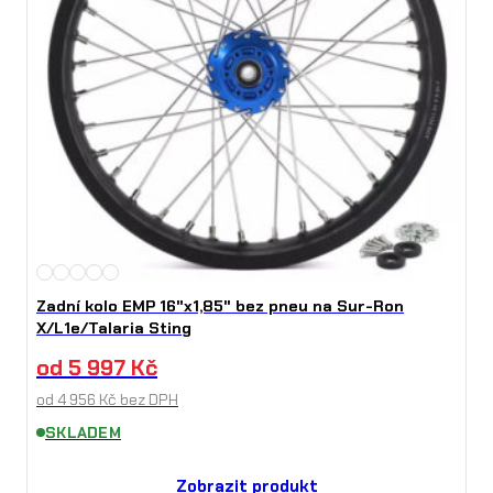
Zadní kolo EMP 16"x1,85" bez pneu na Sur-Ron
X/L1e/Talaria Sting
od
5 997
Kč
od
4 956
Kč
bez DPH
SKLADEM
Zobrazit produkt