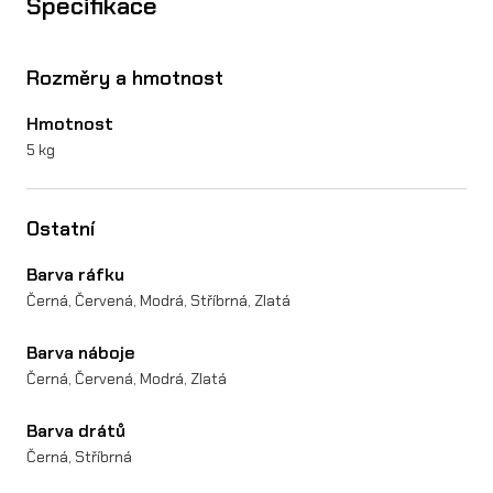
Specifikace
S
t
Rozměry a hmotnost
i
Hmotnost
n
5 kg
g
P
Ostatní
R
Barva ráfku
O
Černá, Červená, Modrá, Stříbrná, Zlatá
M
Barva náboje
X
Černá, Červená, Modrá, Zlatá
5
Barva drátů
m
Černá, Stříbrná
n