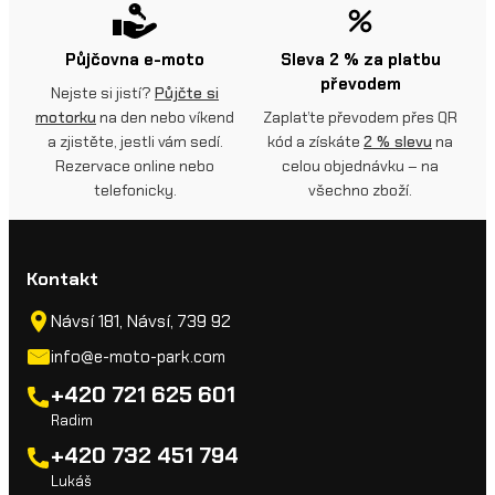
Půjčovna e-moto
Sleva 2 % za platbu
převodem
Nejste si jistí?
Půjčte si
motorku
na den nebo víkend
Zaplaťte převodem přes QR
a zjistěte, jestli vám sedí.
kód a získáte
2 % slevu
na
Rezervace online nebo
celou objednávku – na
telefonicky.
všechno zboží.
Kontakt
Návsí 181, Návsí, 739 92
info@e-moto-park.com
+420 721 625 601
Radim
+420 732 451 794
Lukáš