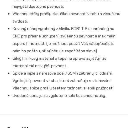
nejvyšší dostupné pevnosti.
e
Všechny ráfky prošly zkouškou pevnosti v tahu a zkouškou
z
tvrdosti.
p
Kovaný náboj vyrobený z hliníku 6061 T-6 a obráběný na
CNC pro přesné uchycení, zvýšenou pevnost a maximální
n
úsporu hmotnosti.(je možnost použít Váš náboj/pošlete
e
nám ho poštou, při výběru je započítána sleva)
u
Silný hliníkový materiál a tepelná úprava zajišťují, že
materiál má nejvyšší pevnost.
T
Špice a niple z nerezové oceli/65Mn zabraňující odírání.
a
Vynikající pevnost v tahu, která zabraňuje roztahování.
l
Všechny špice prošly testem tažnosti s lepší pružností.
Uvedená cena je za vypletené kolo bez pneumatiky.
a
r
i
a