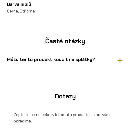
Barva niplů
o
Černá, Stříbrná
ž
s
t
Časté otázky
v
í
Můžu tento produkt koupit na splátky?
Ano, MX5 Přední kolo EMP 21"x1,6" bez pneu Talaria Sting PRO
MX5 koupíte na splátky přes Essox — vyřízení online, bez
registrace.
Spočítejte si výši měsíční splátky v kalkulačce
.
Navíc lze využít rozloženou platbu 4× bez navýšení. Splátky
Dotazy
lze sjednat i na firmu.
Zeptejte se na cokoliv k tomuto produktu — rádi vám
poradíme.