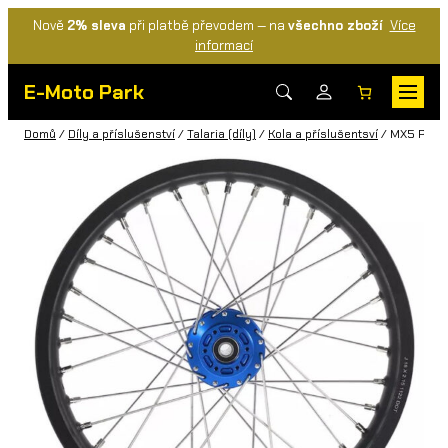
Nově
2% sleva
při platbě převodem — na
všechno zboží
Více
informací
E-Moto Park
Domů
/
Díly a příslušenství
/
Talaria (díly)
/
Kola a příslušentsví
/ MX5 Předn