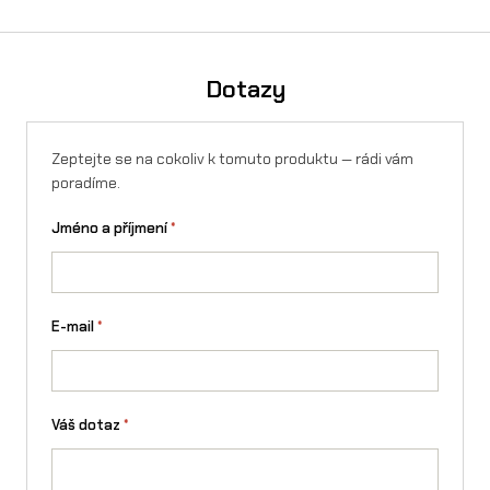
koupíte na splátky přes Essox — vyřízení online, bez
registrace.
Spočítejte si výši měsíční splátky v kalkulačce
.
Navíc lze využít rozloženou platbu 4× bez navýšení. Splátky
Dotazy
lze sjednat i na firmu.
Zeptejte se na cokoliv k tomuto produktu — rádi vám
poradíme.
Jméno a příjmení
*
E-mail
*
Váš dotaz
*