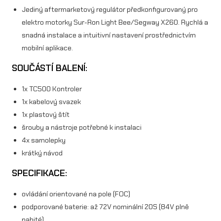
Jediný aftermarketový regulátor předkonfigurovaný pro
elektro motorky Sur-Ron Light Bee/Segway X260. Rychlá a
snadná instalace a intuitivní nastavení prostřednictvím
mobilní aplikace.
SOUČÁSTÍ BALENÍ:
1x TC500 Kontroler
1x kabelový svazek
1x plastový štít
šrouby a nástroje potřebné k instalaci
4x samolepky
krátký návod
SPECIFIKACE:
ovládání orientované na pole (FOC)
podporované baterie: až 72V nominální 20S (84V plně
nabité)