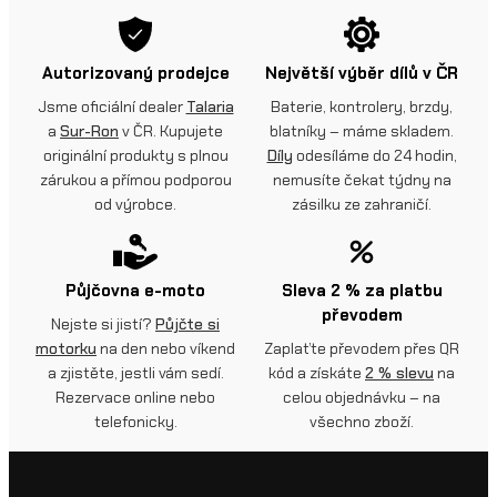
Autorizovaný prodejce
Největší výběr dílů v ČR
Jsme oficiální dealer
Talaria
Baterie, kontrolery, brzdy,
a
Sur-Ron
v ČR. Kupujete
blatníky – máme skladem.
originální produkty s plnou
Díly
odesíláme do 24 hodin,
zárukou a přímou podporou
nemusíte čekat týdny na
od výrobce.
zásilku ze zahraničí.
Půjčovna e-moto
Sleva 2 % za platbu
převodem
Nejste si jistí?
Půjčte si
motorku
na den nebo víkend
Zaplaťte převodem přes QR
a zjistěte, jestli vám sedí.
kód a získáte
2 % slevu
na
Rezervace online nebo
celou objednávku – na
telefonicky.
všechno zboží.