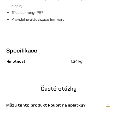
displej
Třída ochrany: IP67
Pravidelné aktualizace firmwaru
Specifikace
Hmotnost
1,34 kg
Časté otázky
Můžu tento produkt koupit na splátky?
Ano, TORP TC500 kontroler (25kW) pro Sur-Ron Light Bee kit