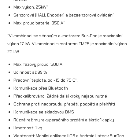
Max výkon: 25kW*
Senzorové (HALL Encoder) a bezsenzorové ovládání
Max. proud baterie: 350 A*
*V kombinaci se sériovým e-motorem Sur-Ron je maximální
výkon 17 kW. V kombinaci s motorem TM25 je maximální výkon
23 kW.
Max. fázový proud: 500 A
Účinnost až 99 %
Pracovní teplota: od -15 do 75 C°.
Komunikace přes Bluetooth
Předkalibrováno: Žádné další kroky nejsou nutné
Ochrana proti nadproudu, přepětí, podpětí a přehřátí
Komunikace se skladovou BMS
Různé režimy rekuperačního brzdění a škrticí klapky
Hmotnost: 1 kg
Vlastnosti: Mobilní aplikace (IOS a Android), stock SurRon