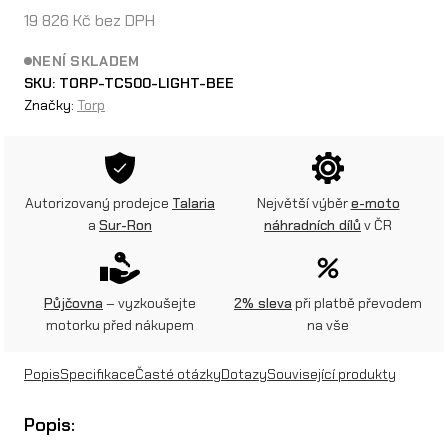
19 826
Kč
bez DPH
NENÍ SKLADEM
SKU:
TORP-TC500-LIGHT-BEE
Značky:
Torp
Autorizovaný prodejce
Talaria
Největší výběr
e-moto
a
Sur-Ron
náhradních dílů
v ČR
Půjčovna
– vyzkoušejte
2% sleva
při platbě převodem
motorku před nákupem
na vše
Popis
Specifikace
Časté otázky
Dotazy
Související produkty
Popis: