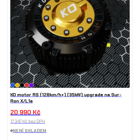
KO motor RS (128km/h+) (35kW) upgrade na Sur-
Ron X/L1e
20 990
Kč
17 347
Kč
bez DPH
NENÍ SKLADEM