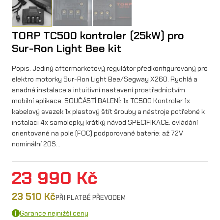
TORP TC500 kontroler (25kW) pro
Sur-Ron Light Bee kit
Popis: Jediný aftermarketový regulátor předkonfigurovaný pro
elektro motorky Sur-Ron Light Bee/Segway X260. Rychlá a
snadná instalace a intuitivní nastavení prostřednictvím
mobilní aplikace. SOUČÁSTÍ BALENÍ: 1x TC500 Kontroler 1x
kabelový svazek 1x plastový štít šrouby a nástroje potřebné k
instalaci 4x samolepky krátký návod SPECIFIKACE: ovládání
orientované na pole (FOC) podporované baterie: až 72V
nominální 20S…
23 990
Kč
23 510
Kč
PŘI PLATBĚ PŘEVODEM
Garance nejnižší ceny