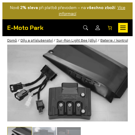
Nově
2% sleva
při platbě převodem — na
všechno zboží
Více
informací
E-Moto Park
Domů
/
Díly a příslušenství
/
Sur-Ron Light Bee (díly)
/
Baterie / kontrolery