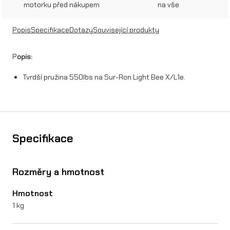
u
motorku před nákupem
na vše
ž
Popis
Specifikace
Dotazy
Související produkty
i
n
P
opis:
a
Tvrdší pružina 550lbs na Sur-Ron Light Bee X/L1e.
5
5
0
Specifikace
l
b
Rozměry a hmotnost
s
Hmotnost
n
1 kg
a
S