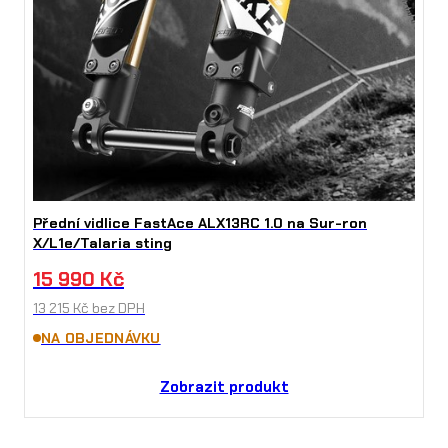
Přední vidlice FastAce ALX13RC 1.0 na Sur-ron
X/L1e/Talaria sting
15 990
Kč
13 215
Kč
bez DPH
NA OBJEDNÁVKU
Zobrazit produkt