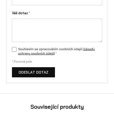
o
Váš dotaz
*
ž
s
t
v
Souhlasím se zpracováním osobních údajů (
zásady
í
ochrany osobních údajů
)
*
*
Povinné pole
ODESLAT DOTAZ
Související produkty