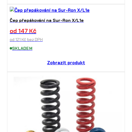
Čep přepákování na Sur-Ron X/L1e
od
147
Kč
od
121
Kč
bez DPH
SKLADEM
Zobrazit produkt