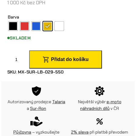
1 000
Kč
bez DPH
Barva
SKLADEM
T
Přidat do košíku
v
SKU:
MX-SUR-LB-029-550
r
d
š
Autorizovaný prodejce
Talaria
Největší výběr
e-moto
í
a
Sur-Ron
náhradních dílů
v ČR
p
r
Půjčovna
– vyzkoušejte
2% sleva
při platbě převodem