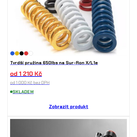
Tvrdší pružina 650lbs na Sur-Ron X/L1e
od
1 210
Kč
od
1 000
Kč
bez DPH
SKLADEM
Zobrazit produkt