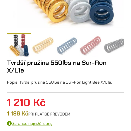
Tvrdší pružina 550lbs na Sur-Ron
X/L1e
Popis: Tvrdší pružina 550lbs na Sur-Ron Light Bee X/L1e.
1 210
Kč
1 186
Kč
PŘI PLATBĚ PŘEVODEM
Garance nejnižší ceny