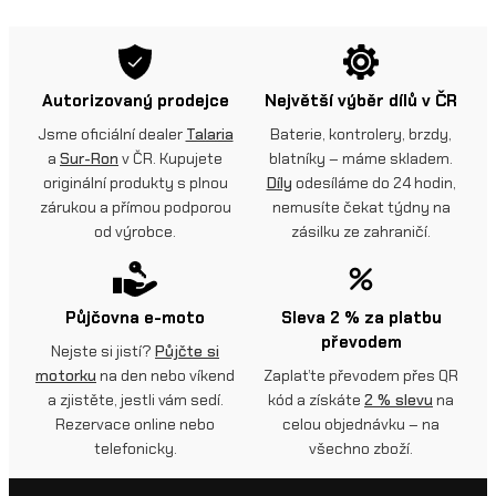
Autorizovaný prodejce
Největší výběr dílů v ČR
Jsme oficiální dealer
Talaria
Baterie, kontrolery, brzdy,
a
Sur-Ron
v ČR. Kupujete
blatníky – máme skladem.
originální produkty s plnou
Díly
odesíláme do 24 hodin,
zárukou a přímou podporou
nemusíte čekat týdny na
od výrobce.
zásilku ze zahraničí.
Půjčovna e-moto
Sleva 2 % za platbu
převodem
Nejste si jistí?
Půjčte si
motorku
na den nebo víkend
Zaplaťte převodem přes QR
a zjistěte, jestli vám sedí.
kód a získáte
2 % slevu
na
Rezervace online nebo
celou objednávku – na
telefonicky.
všechno zboží.