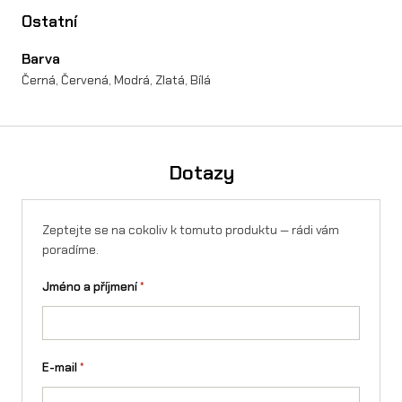
Ostatní
u
Barva
r
Černá, Červená, Modrá, Zlatá, Bílá
-
R
o
Dotazy
n
X
Zeptejte se na cokoliv k tomuto produktu — rádi vám
/
poradíme.
L
Jméno a příjmení
*
1
e
m
E-mail
*
n