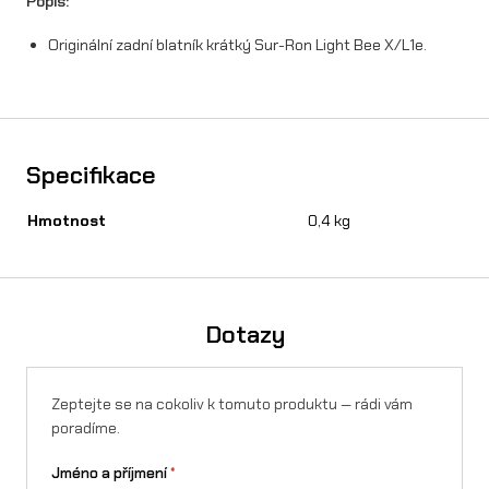
Popis:
á
t
Originální zadní blatník krátký Sur-Ron Light Bee X/L1e.
k
ý
n
Specifikace
a
Hmotnost
0,4 kg
S
u
r
Dotazy
-
R
Zeptejte se na cokoliv k tomuto produktu — rádi vám
o
poradíme.
n
Jméno a příjmení
*
X