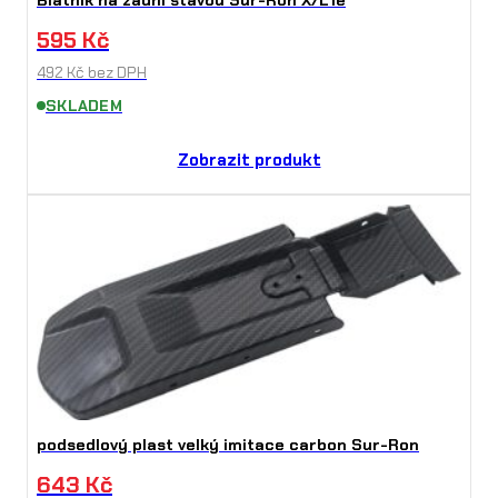
Blatník na zadní stavbu Sur-Ron X/L1e
595
Kč
492
Kč
bez DPH
SKLADEM
Zobrazit produkt
podsedlový plast velký imitace carbon Sur-Ron
643
Kč