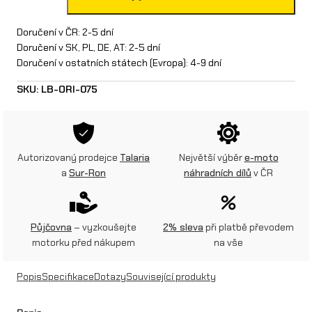
a
d
Doručení v ČR: 2-5 dní
Doručení v SK, PL, DE, AT: 2-5 dní
n
Doručení v ostatních státech (Evropa): 4-9 dní
í
SKU:
LB-ORI-075
b
l
a
Autorizovaný prodejce
Talaria
Největší výběr
e-moto
a
Sur-Ron
náhradních dílů
v ČR
t
n
í
Půjčovna
– vyzkoušejte
2% sleva
při platbě převodem
motorku před nákupem
na vše
k
k
Popis
Specifikace
Dotazy
Související produkty
r