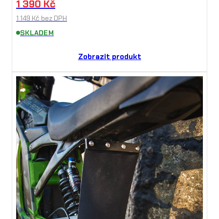
1 390
Kč
1 149
Kč
bez DPH
SKLADEM
Zobrazit produkt