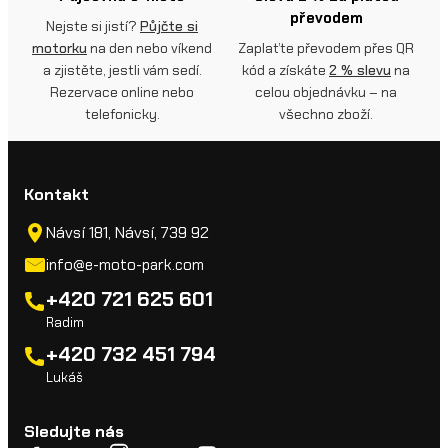
převodem
Nejste si jistí?
Půjčte si
motorku
na den nebo víkend
Zaplaťte převodem přes QR
a zjistěte, jestli vám sedí.
kód a získáte
2 % slevu
na
Rezervace online nebo
celou objednávku – na
telefonicky.
všechno zboží.
Kontakt
Návsí 181, Návsí, 739 92
info@e-moto-park.com
+420 721 625 601
Radim
+420 732 451 794
Lukáš
Sledujte nás