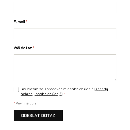
/
L
E-mail
*
1
e
Váš dotaz
*
m
n
o
ž
s
Souhlasím se zpracováním osobních údajů (
zásady
ochrany osobních údajů
)
*
t
*
Povinné pole
v
ODESLAT DOTAZ
í