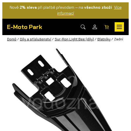
Nově
2% sleva
při platbě převodem — na
všechno zboží
Více
informací
E-Moto Park
Domů
/
Díly a příslušenství
/
Sur-Ron Light Bee (díly)
/
Blatníky
/ Zadní blat