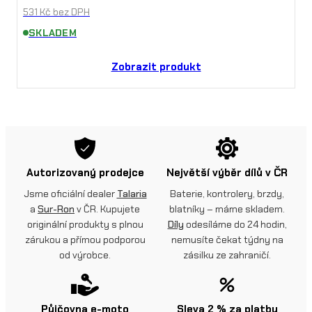
531
Kč
bez DPH
SKLADEM
Zobrazit produkt
Autorizovaný prodejce
Největší výběr dílů v ČR
Jsme oficiální dealer
Talaria
Baterie, kontrolery, brzdy,
a
Sur-Ron
v ČR. Kupujete
blatníky – máme skladem.
originální produkty s plnou
Díly
odesíláme do 24 hodin,
zárukou a přímou podporou
nemusíte čekat týdny na
od výrobce.
zásilku ze zahraničí.
Půjčovna e-moto
Sleva 2 % za platbu