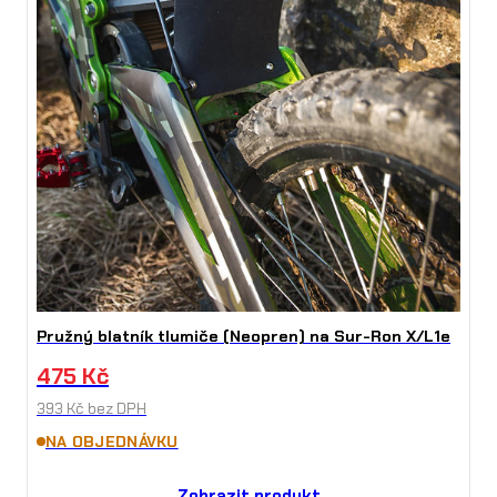
Pružný blatník tlumiče (Neopren) na Sur-Ron X/L1e
475
Kč
393
Kč
bez DPH
NA OBJEDNÁVKU
Zobrazit produkt