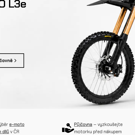
DO L3e
jčovně
výběr
e-moto
Půjčovna
– vyzkoušejte
 dílů
v ČR
motorku před nákupem