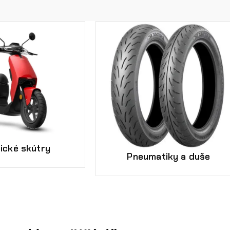
rické skútry
Pneumatiky a duše