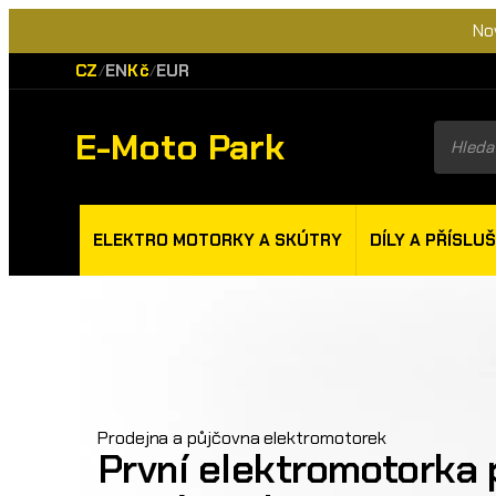
No
CZ
EN
Kč
EUR
/
/
E-Moto Park
Product
search
ELEKTRO MOTORKY A SKÚTRY
DÍLY A PŘÍSLU
Prodejna a půjčovna elektromotorek
První elektromotorka p