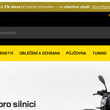
vě
2% sleva
při platbě převodem — na
všechno zboží
Více infor
s
ŠENSTVÍ
OBLEČENÍ A OCHRANA
PŮJČOVNA
TUNING
ro silnici