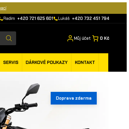
mací
Radim
+420 721 625 601
Lukáš
+420 732 451 794
Můj účet
0 Kč
SERVIS
DÁRKOVÉ POUKAZY
KONTAKT
Doprava zdarma