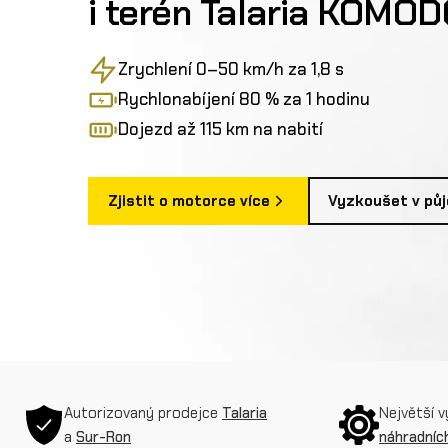
i terén Talaria KOMO
Zrychlení 0–50 km/h za 1,8 s
Rychlonabíjení 80 % za 1 hodinu
Dojezd až 115 km na nabití
Zjistit o motorce více
Vyzkoušet v pů
Autorizovaný prodejce
Talaria
Největší 
a
Sur-Ron
náhradních