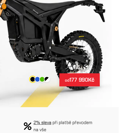
177 990
Kč
od
2% sleva
při platbě převodem
na vše