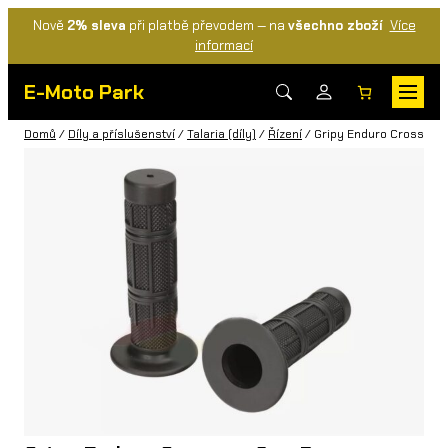
Nově
2% sleva
při platbě převodem — na
všechno zboží
Více
informací
E-Moto Park
Domů
/
Díly a příslušenství
/
Talaria (díly)
/
Řízení
/ Gripy Enduro Cross na 