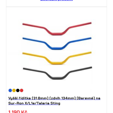
Vyšší řídítka (31,8mm) (zdvih 134mm) (Barevné) na
Sur-Ron X/L1e/Talaria Sting
1 190
Kč