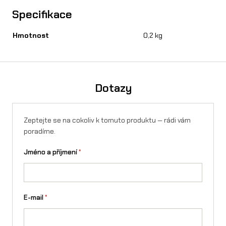
n
Specifikace
a
Hmotnost
0,2 kg
S
u
r
Dotazy
-
R
Zeptejte se na cokoliv k tomuto produktu — rádi vám
o
poradíme.
n
Jméno a příjmení
*
X
/
L
E-mail
*
1