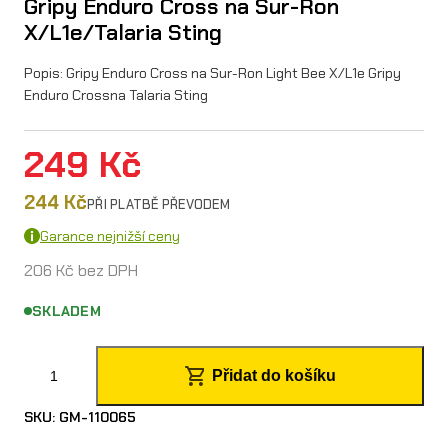
Gripy Enduro Cross na Sur-Ron
X/L1e/Talaria Sting
Popis: Gripy Enduro Cross na Sur-Ron Light Bee X/L1e Gripy
Enduro Crossna Talaria Sting
249
Kč
244
Kč
PŘI PLATBĚ PŘEVODEM
Garance nejnižší ceny
206
Kč
bez DPH
SKLADEM
G
Přidat do košíku
r
SKU:
GM-110065
i