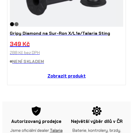
Gripy Diamond na Sur-Ron X/L1e/Talaria Sting
349
Kč
288
Kč
bez DPH
NENÍ SKLADEM
Zobrazit produkt
Autorizovaný prodejce
Největší výběr dílů v ČR
Jsme oficiální dealer
Talaria
Baterie, kontrolery, brzdy,