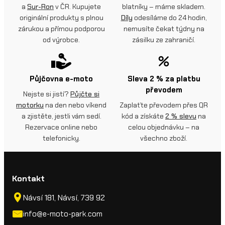
a
Sur-Ron
v ČR. Kupujete
blatníky – máme skladem.
originální produkty s plnou
Díly
odesíláme do 24 hodin,
zárukou a přímou podporou
nemusíte čekat týdny na
od výrobce.
zásilku ze zahraničí.
Půjčovna e-moto
Sleva 2 % za platbu
převodem
Nejste si jistí?
Půjčte si
motorku
na den nebo víkend
Zaplaťte převodem přes QR
a zjistěte, jestli vám sedí.
kód a získáte
2 % slevu
na
Rezervace online nebo
celou objednávku – na
telefonicky.
všechno zboží.
Kontakt
Návsí 181, Návsí, 739 92
info@e-moto-park.com