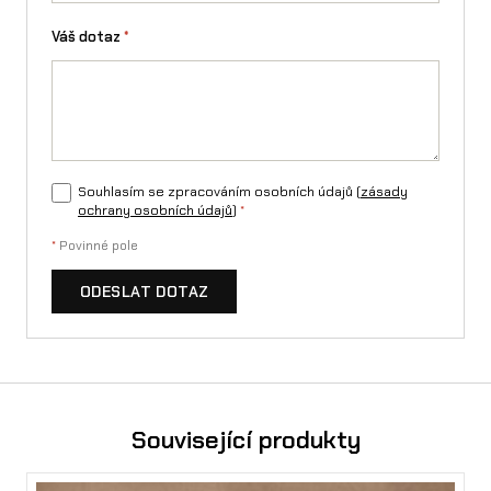
e
Váš dotaz
*
/
T
a
l
a
Souhlasím se zpracováním osobních údajů (
zásady
ochrany osobních údajů
)
*
r
*
Povinné pole
i
ODESLAT DOTAZ
a
S
t
i
Související produkty
n
g