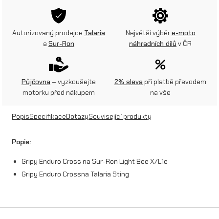
p
y
Autorizovaný prodejce
Talaria
Největší výběr
e-moto
E
a
Sur-Ron
náhradních dílů
v ČR
n
d
Půjčovna
– vyzkoušejte
2% sleva
při platbě převodem
u
motorku před nákupem
na vše
r
Popis
Specifikace
Dotazy
Související produkty
o
C
Popis:
r
Gripy Enduro Cross na Sur-Ron Light Bee X/L1e
o
Gripy Enduro Crossna Talaria Sting
s
s