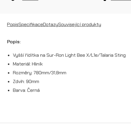
Popis
Specifikace
Dotazy
Související produkty
Popis:
Vyšší řídítka na Sur-Ron Light Bee X/L1e/Talaria Sting
Materiál: Hliník
Rozměry: 780mm/31,8mm
Zdvih: 90mm
Barva: Černá