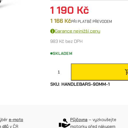
1 190
Kč
1 166
Kč
PŘI PLATBĚ PŘEVODEM
Garance nejnižší ceny
983
Kč
bez DPH
SKLADEM
V
y
SKU:
HANDLEBARS-90MM-1
š
š
í
ř
výběr
e-moto
Půjčovna
– vyzkoušejte
 dílů
v ČR
í
motorku před nákupem