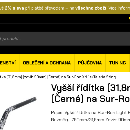
vě
2% sleva
při platbě převodem — na
všechno zboží
Více infor
s
ŠENSTVÍ
OBLEČENÍ A OCHRANA
PŮJČOVNA
TUNING
dítka (31,8mm) (zdvih 90mm) (Černé) na Sur-Ron X/L1e/Talaria Sting
Vyšší řídítka (31
(Černé) na Sur-Ro
Popis: Vyšší řídítka na Sur-Ron Light B
Rozměry: 780mm/31,8mm Zdvih: 90mm