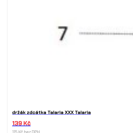
držák zdcátka Talaria XXX Talaria
139
Kč
115
Kč
bez DPH