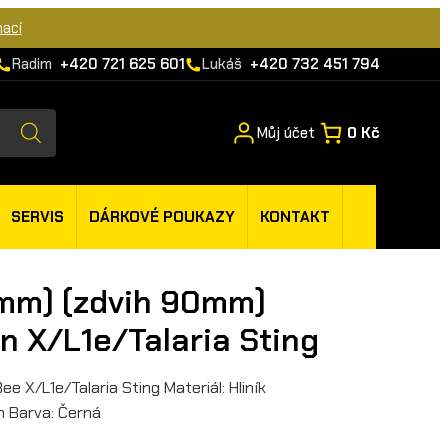
mací
Radim
+420 721 625 601
Lukáš
+420 732 451 794
Můj účet
0 Kč
SERVIS
DÁRKOVÉ POUKAZY
KONTAKT
,8mm) (zdvih 90mm)
n X/L1e/Talaria Sting
ee X/L1e/Talaria Sting Materiál: Hliník
 Barva: Černá