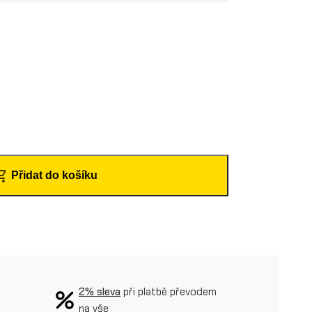
Přidat do košíku
2% sleva
při platbě převodem
na vše