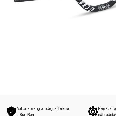
Autorizovaný prodejce
Talaria
Největší 
a
Sur-Ron
náhradních