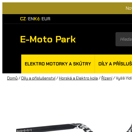
No
CZ
EN
Kč
EUR
/
/
E-Moto Park
Product
search
ELEKTRO MOTORKY A SKÚTRY
DÍLY A PŘÍSLU
Domů
/
Díly a příslušenství
/
Horská a Elektro kola
/
Řízení
/ Vyšší ří