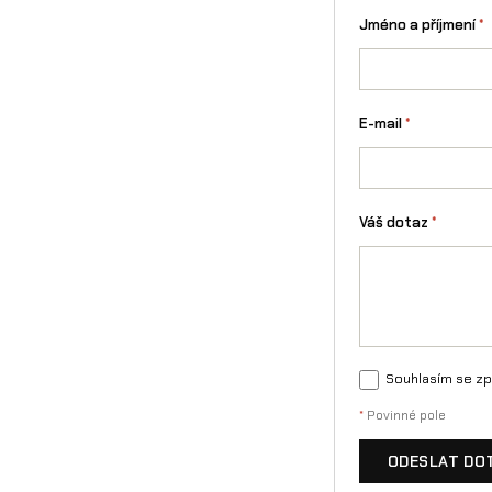
Jméno a příjmení
*
E-mail
*
Váš dotaz
*
Souhlasím se zp
*
Povinné pole
ODESLAT DO