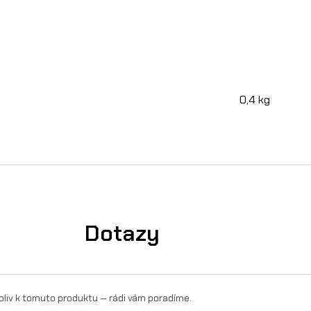
(
z
d
v
0,4 kg
i
h
9
0
m
Dotazy
m
)
(
oliv k tomuto produktu — rádi vám poradíme.
Č