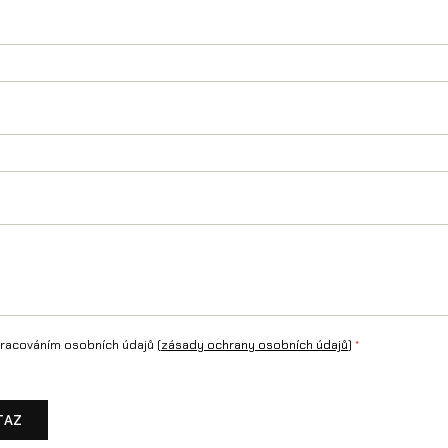
e
r
n
é
)
n
a
S
u
r
racováním osobních údajů (
zásady ochrany osobních údajů
)
*
-
R
TAZ
o