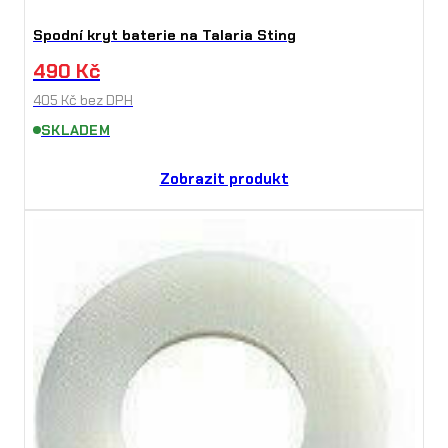
s
t
Spodní kryt baterie na Talaria Sting
490
Kč
v
405
Kč
bez DPH
í
SKLADEM
Zobrazit produkt