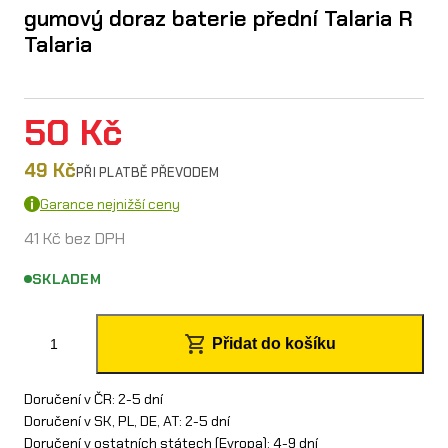
gumový doraz baterie přední Talaria R
Talaria
50
Kč
49
Kč
PŘI PLATBĚ PŘEVODEM
Garance nejnižší ceny
41
Kč
bez DPH
SKLADEM
g
Přidat do košíku
u
m
Doručení v ČR: 2-5 dní
Doručení v SK, PL, DE, AT: 2-5 dní
o
Doručení v ostatních státech (Evropa): 4-9 dní