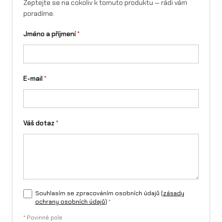
Zeptejte se na cokoliv k tomuto produktu — rádi vám
e
poradíme.
p
Jméno a příjmení
*
ř
e
d
E-mail
*
n
í
Váš dotaz
*
T
a
l
a
r
Souhlasím se zpracováním osobních údajů (
zásady
ochrany osobních údajů
)
*
i
*
Povinné pole