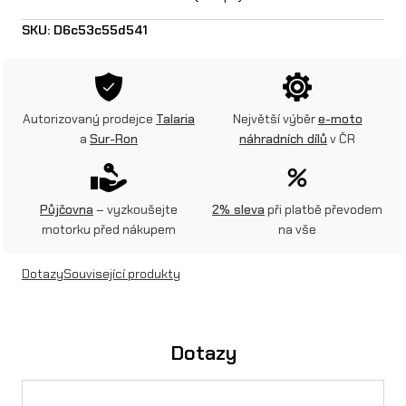
v
SKU:
D6c53c55d541
ý
d
o
Autorizovaný prodejce
Talaria
Největší výběr
e-moto
a
Sur-Ron
náhradních dílů
v ČR
r
a
z
Půjčovna
– vyzkoušejte
2% sleva
při platbě převodem
motorku před nákupem
na vše
b
a
Dotazy
Související produkty
t
e
Dotazy
r
i