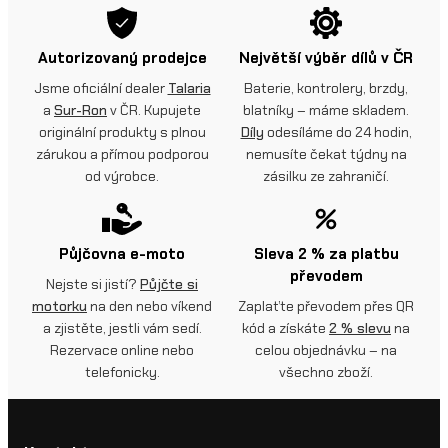
Autorizovaný prodejce
Největší výběr dílů v ČR
Jsme oficiální dealer
Talaria
Baterie, kontrolery, brzdy,
a
Sur-Ron
v ČR. Kupujete
blatníky – máme skladem.
originální produkty s plnou
Díly
odesíláme do 24 hodin,
zárukou a přímou podporou
nemusíte čekat týdny na
od výrobce.
zásilku ze zahraničí.
Půjčovna e-moto
Sleva 2 % za platbu
převodem
Nejste si jistí?
Půjčte si
motorku
na den nebo víkend
Zaplaťte převodem přes QR
a zjistěte, jestli vám sedí.
kód a získáte
2 % slevu
na
Rezervace online nebo
celou objednávku – na
telefonicky.
všechno zboží.