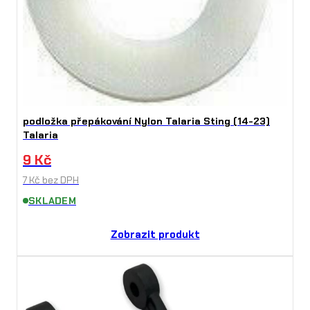
podložka přepákování Nylon Talaria Sting (14-23)
Talaria
9
Kč
7
Kč
bez DPH
SKLADEM
Zobrazit produkt