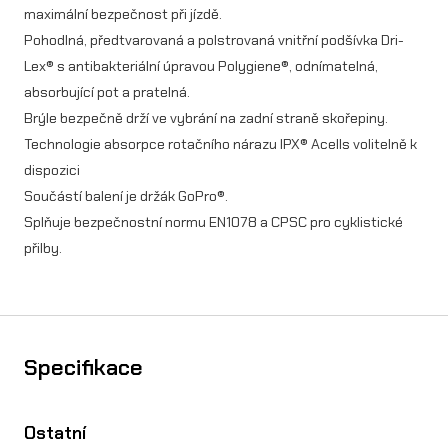
v
maximální bezpečnost při jízdě.
Pohodlná, předtvarovaná a polstrovaná vnitřní podšívka Dri-
í
Lex® s antibakteriální úpravou Polygiene®, odnímatelná,
absorbující pot a pratelná.
Brýle bezpečně drží ve vybrání na zadní straně skořepiny.
Technologie absorpce rotačního nárazu IPX® Acells volitelně k
dispozici
Součástí balení je držák GoPro®.
Splňuje bezpečnostní normu EN1078 a CPSC pro cyklistické
přilby.
Specifikace
Ostatní