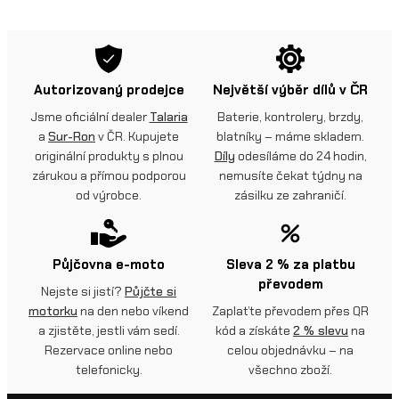
Autorizovaný prodejce
Největší výběr dílů v ČR
Jsme oficiální dealer
Talaria
Baterie, kontrolery, brzdy,
a
Sur-Ron
v ČR. Kupujete
blatníky – máme skladem.
originální produkty s plnou
Díly
odesíláme do 24 hodin,
zárukou a přímou podporou
nemusíte čekat týdny na
od výrobce.
zásilku ze zahraničí.
Půjčovna e-moto
Sleva 2 % za platbu
převodem
Nejste si jistí?
Půjčte si
motorku
na den nebo víkend
Zaplaťte převodem přes QR
a zjistěte, jestli vám sedí.
kód a získáte
2 % slevu
na
Rezervace online nebo
celou objednávku – na
telefonicky.
všechno zboží.