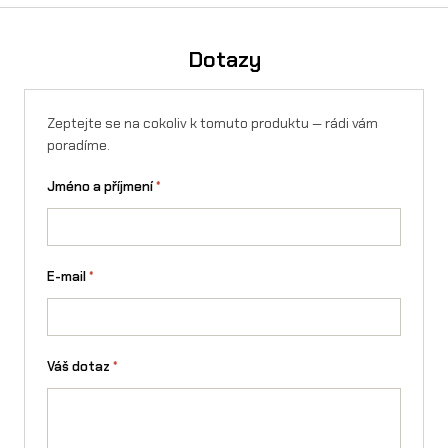
Essox — vyřízení online, bez registrace.
Spočítejte si výši
měsíční splátky v kalkulačce
. Navíc lze využít rozloženou
platbu 4× bez navýšení. Splátky lze sjednat i na firmu.
Dotazy
Zeptejte se na cokoliv k tomuto produktu — rádi vám
poradíme.
Jméno a příjmení
*
E-mail
*
Váš dotaz
*