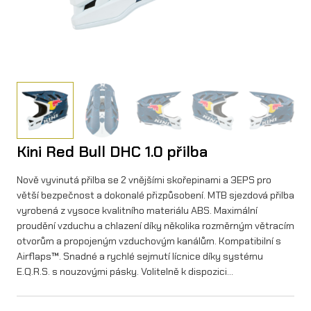
Kini Red Bull DHC 1.0 přilba
Nově vyvinutá přilba se 2 vnějšími skořepinami a 3EPS pro
větší bezpečnost a dokonalé přizpůsobení. MTB sjezdová přilba
vyrobená z vysoce kvalitního materiálu ABS. Maximální
proudění vzduchu a chlazení díky několika rozměrným větracím
otvorům a propojeným vzduchovým kanálům. Kompatibilní s
Airflaps™. Snadné a rychlé sejmutí lícnice díky systému
E.Q.R.S. s nouzovými pásky. Volitelně k dispozici…