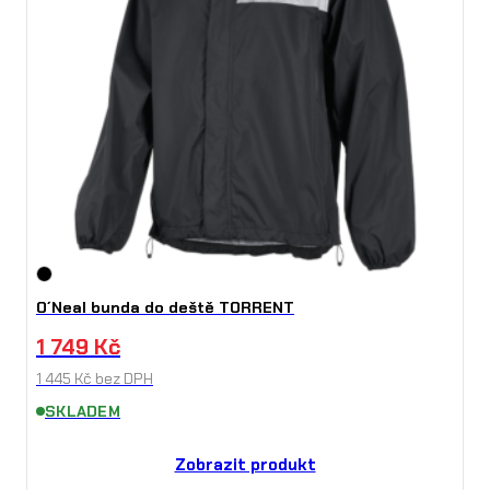
O´Neal bunda do deště TORRENT
1 749
Kč
1 445
Kč
bez DPH
SKLADEM
Zobrazit produkt