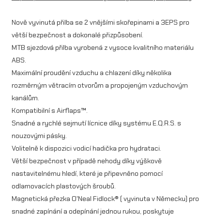
0
Nově vyvinutá přilba se 2 vnějšími skořepinami a 3EPS pro
p
větší bezpečnost a dokonalé přizpůsobení.
ř
MTB sjezdová přilba vyrobená z vysoce kvalitního materiálu
i
ABS.
Maximální proudění vzduchu a chlazení díky několika
l
rozměrným větracím otvorům a propojeným vzduchovým
b
kanálům.
a
Kompatibilní s Airflaps™.
m
Snadné a rychlé sejmutí lícnice díky systému E.Q.R.S. s
nouzovými pásky.
n
Volitelně k dispozici vodicí hadička pro hydrataci.
o
Větší bezpečnost v případě nehody díky výškově
ž
nastavitelnému hledí, které je připevněno pomocí
odlamovacích plastových šroubů.
s
Magnetická přezka O'Neal Fidlock® ( vyvinuta v Německu) pro
t
snadné zapínání a odepínání jednou rukou, poskytuje