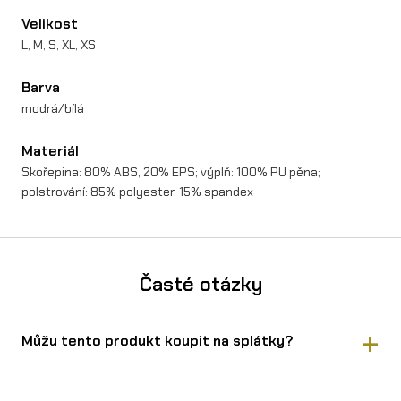
Velikost
L, M, S, XL, XS
Barva
modrá/bílá
Materiál
Skořepina: 80% ABS, 20% EPS; výplň: 100% PU pěna;
polstrování: 85% polyester, 15% spandex
Časté otázky
Můžu tento produkt koupit na splátky?
Ano, Kini Red Bull DHC 1.0 přilba koupíte na splátky přes