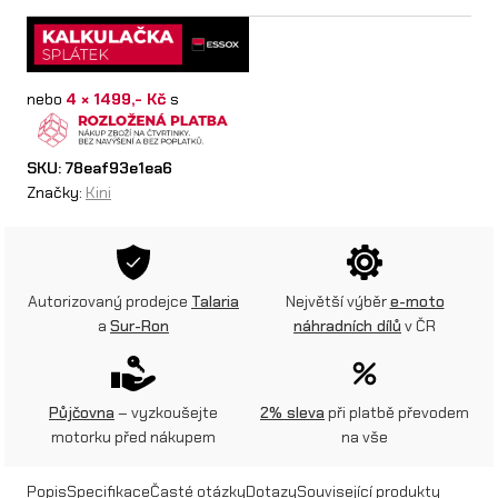
i
R
nebo
4 × 1499,- Kč
s
e
d
SKU:
78eaf93e1ea6
B
Značky:
Kini
u
l
l
Autorizovaný prodejce
Talaria
Největší výběr
e-moto
a
Sur-Ron
náhradních dílů
v ČR
D
H
C
Půjčovna
– vyzkoušejte
2% sleva
při platbě převodem
motorku před nákupem
na vše
1
.
Popis
Specifikace
Časté otázky
Dotazy
Související produkty