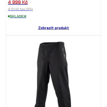
4 999
Kč
4 131
Kč
bez DPH
SKLADEM
Zobrazit produkt