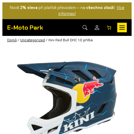
Nově
2% sleva
při platbě převodem — na
všechno zboží
Více
informací
E-Moto Park
Domů
/
Uncategorized
/ Kini Red Bull DHC 1.0 přilba