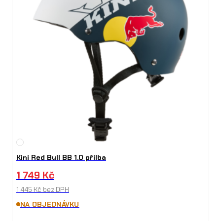
Kini Red Bull BB 1.0 přilba
1 749
Kč
1 445
Kč
bez DPH
NA OBJEDNÁVKU