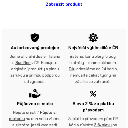
Zobrazit produkt
Autorizovaný prodejce
Největší výběr dílů v ČR
Jsme oficiální dealer
Talaria
Baterie, kontrolery, brzdy,
a
Sur-Ron
v ČR. Kupujete
blatníky – máme skladem.
originální produkty s plnou
Díly
odesíláme do 24 hodin,
zárukou a přímou podporou
nemusíte čekat týdny na
od výrobce.
zásilku ze zahraničí.
Půjčovna e-moto
Sleva 2 % za platbu
převodem
Nejste si jistí?
Půjčte si
motorku
na den nebo víkend
Zaplaťte převodem přes QR
a zjistěte, jestli vám sedí.
kód a získáte
2 % slevu
na