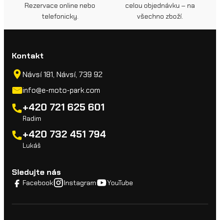
Rezervace online nebo
celou objednávku – na
telefonicky.
všechno zboží.
Kontakt
Návsí 181, Návsí, 739 92
info@e-moto-park.com
+420 721 625 601
Radim
+420 732 451 794
Lukáš
Sledujte nás
Facebook
Instagram
YouTube