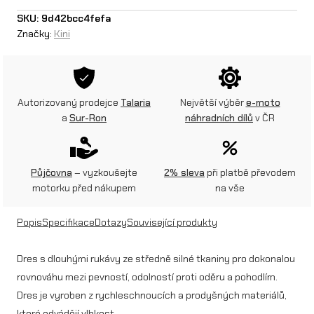
i
SKU:
9d42bcc4fefa
Značky:
Kini
R
e
d
Autorizovaný prodejce
Talaria
Největší výběr
e-moto
B
a
Sur-Ron
náhradních dílů
v ČR
u
l
Půjčovna
– vyzkoušejte
2% sleva
při platbě převodem
l
motorku před nákupem
na vše
M
Popis
Specifikace
Dotazy
Související produkty
X
C
Dres s dlouhými rukávy ze středně silné tkaniny pro dokonalou
rovnováhu mezi pevností, odolností proti oděru a pohodlím.
1
Dres je vyroben z rychleschnoucích a prodyšných materiálů,
.
které odvádějí vlhkost.