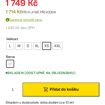
1 749
Kč
1 714
Kč
PŘI PLATBĚ PŘEVODEM
Garance nejnižší ceny
1 445
Kč
bez DPH
Velikost
L
M
S
XL
XS
XXL
Barva
SKLADEM (DOSTUPNÉ NA OBJEDNÁVKU)
K
Přidat do košíku
i
n
Skladem u dodavatele, doba dodání cca 10 dní