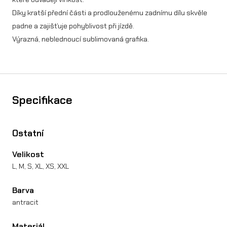
0
Díky kratší přední části a prodlouženému zadnímu dílu skvěle
d
padne a zajišťuje pohyblivost při jízdě.
Výrazná, neblednoucí sublimovaná grafika.
r
e
s
m
Specifikace
n
o
Ostatní
ž
Velikost
s
L, M, S, XL, XS, XXL
t
Barva
v
antracit
í
Materiál