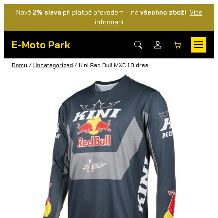
Nově
2% sleva
při platbě převodem — na
všechno zboží
Více
informací
E-Moto Park
Domů
/
Uncategorized
/ Kini Red Bull MXC 1.0 dres