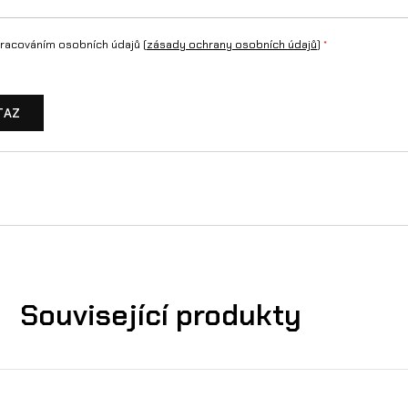
X
racováním osobních údajů (
zásady ochrany osobních údajů
)
*
C
1
TAZ
.
0
m
n
o
ž
s
Související produkty
t
v
í