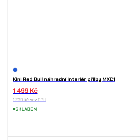
Kini Red Bull náhradní interiér přilby MXC1
1 499
Kč
1 239
Kč
bez DPH
SKLADEM