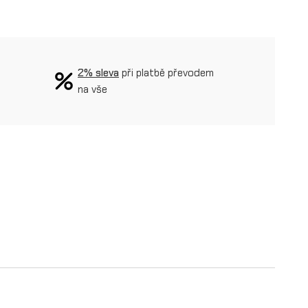
2% sleva
při platbě převodem
na vše