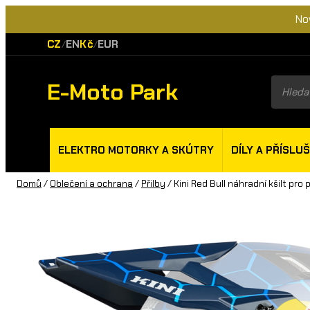
No
CZ
EN
Kč
EUR
/
/
E-Moto Park
Product
search
ELEKTRO MOTORKY A SKÚTRY
DÍLY A PŘÍSLU
Domů
/
Oblečení a ochrana
/
Přilby
/ Kini Red Bull náhradní kšilt pro p