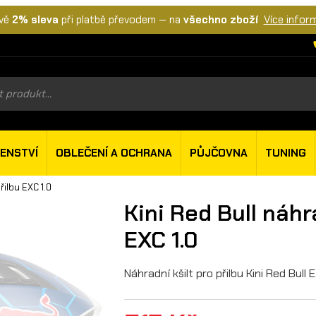
vě
2% sleva
při platbě převodem — na
všechno zboží
Více infor
s
ŠENSTVÍ
OBLEČENÍ A OCHRANA
PŮJČOVNA
TUNING
řilbu EXC 1.0
Kini Red Bull náhra
EXC 1.0
Náhradní kšilt pro přilbu Kini Red Bull E