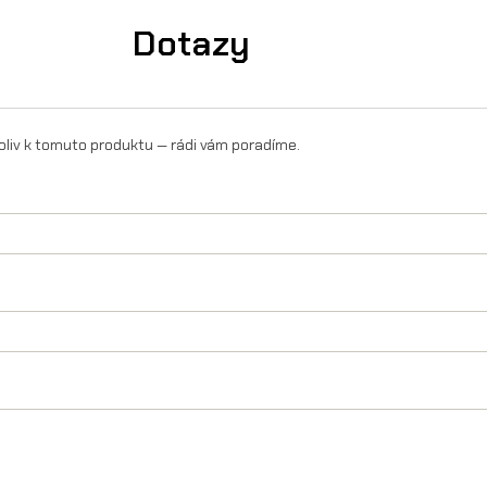
Dotazy
i
l
t
p
oliv k tomuto produktu — rádi vám poradíme.
r
o
p
ř
i
l
b
u
E