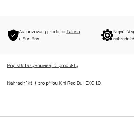
Autorizovaný prodejce
Talaria
Největší 
a
Sur-Ron
náhradních
Popis
Dotazy
Související produkty
Náhradní kšilt pro přilbu Kini Red Bull EXC 1.0.