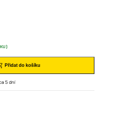
KU)
Přidat do košíku
ca 5 dní