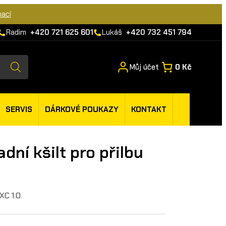
mací
Radim
+420 721 625 601
Lukáš
+420 732 451 794
Můj účet
0 Kč
SERVIS
DÁRKOVÉ POUKAZY
KONTAKT
dní kšilt pro přilbu
XC 1.0.