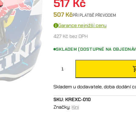
517
Kč
507
Kč
PŘI PLATBĚ PŘEVODEM
Garance nejnižší ceny
427
Kč
bez DPH
SKLADEM (DOSTUPNÉ NA OBJEDNÁV
K
i
n
Skladem u dodavatele, doba dodání c
i
SKU:
KREXC-010
R
Značky:
Kini
e
d