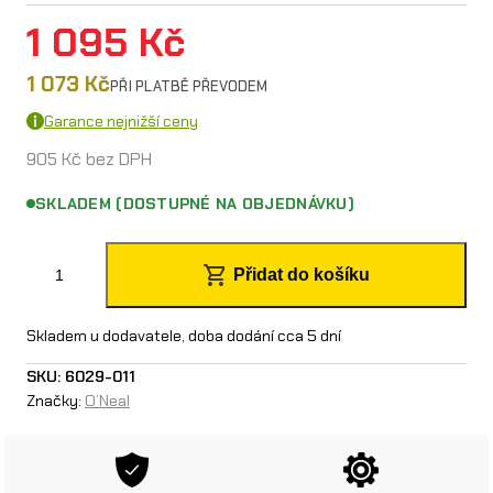
1 095
Kč
1 073
Kč
PŘI PLATBĚ PŘEVODEM
Garance nejnižší ceny
905
Kč
bez DPH
SKLADEM (DOSTUPNÉ NA OBJEDNÁVKU)
O
Přidat do košíku
´
N
Skladem u dodavatele, doba dodání cca 5 dní
e
SKU:
6029-011
Značky:
O’Neal
a
l
b