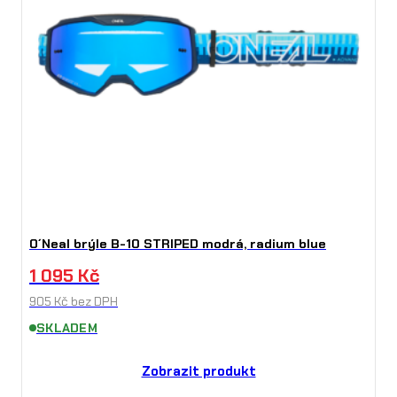
O´Neal brýle B-10 STRIPED modrá, radium blue
1 095
Kč
905
Kč
bez DPH
SKLADEM
Zobrazit produkt