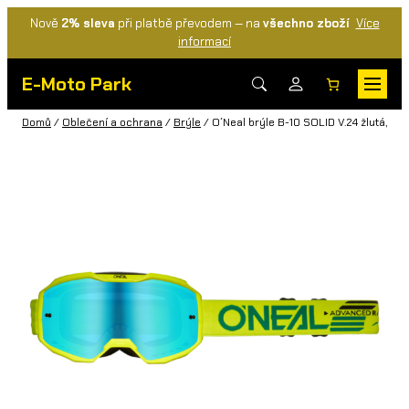
Nově
2% sleva
při platbě převodem — na
všechno zboží
Více
informací
E-Moto Park
Domů
/
Oblečení a ochrana
/
Brýle
/ O´Neal brýle B-10 SOLID V.24 žlutá, mo