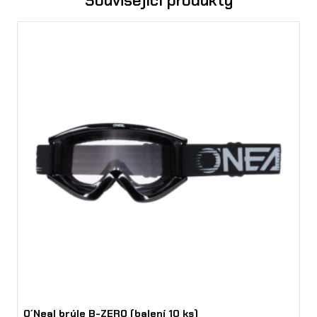
Související produkty
t
v
í
O´Neal brýle B-ZERO (balení 10 ks)