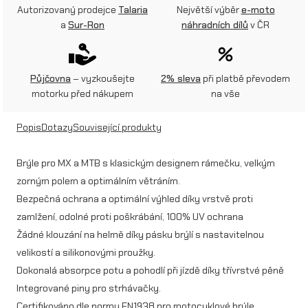
Autorizovaný prodejce
Talaria
Největší výběr
e-moto
r
a
Sur-Ron
náhradních dílů
v ČR
ý
l
Půjčovna
– vyzkoušejte
2% sleva
při platbě převodem
e
motorku před nákupem
na vše
B
Popis
Dotazy
Související produkty
-
1
Brýle pro MX a MTB s klasickým designem rámečku, velkým
zorným polem a optimálním větráním.
0
Bezpečná ochrana a optimální výhled díky vrstvě proti
S
zamlžení, odolné proti poškrábání, 100% UV ochrana
O
Žádné klouzání na helmě díky pásku brýlí s nastavitelnou
L
velikostí a silikonovými proužky.
Dokonalá absorpce potu a pohodlí při jízdě díky třívrstvé pěně
I
Integrované piny pro strhávačky.
D
Certifikováno dle normy EN1938 pro motocyklové brýle