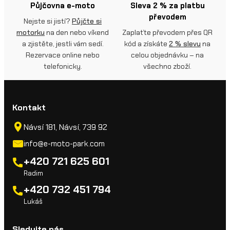
Půjčovna e-moto
Sleva 2 % za platbu
převodem
Nejste si jistí?
Půjčte si
motorku
na den nebo víkend
Zaplaťte převodem přes QR
a zjistěte, jestli vám sedí.
kód a získáte
2 % slevu
na
Rezervace online nebo
celou objednávku – na
telefonicky.
všechno zboží.
Kontakt
Návsí 181, Návsí, 739 92
info@e-moto-park.com
+420 721 625 601
Radim
+420 732 451 794
Lukáš
Sledujte nás