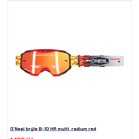
O´Neal brýle B-10 HR multi, radium red