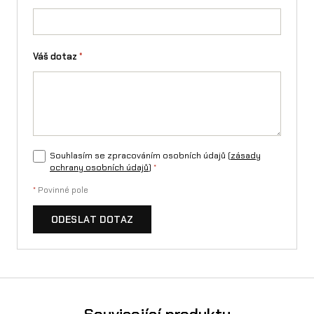
r
á
Váš dotaz
*
r
a
d
i
u
Souhlasím se zpracováním osobních údajů (
zásady
ochrany osobních údajů
)
*
m
*
Povinné pole
m
ODESLAT DOTAZ
n
o
ž
s