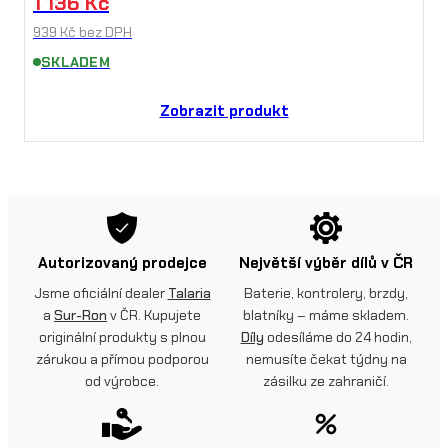
1 136
Kč
939
Kč
bez DPH
SKLADEM
Zobrazit produkt
Autorizovaný prodejce
Největší výběr dílů v ČR
Jsme oficiální dealer
Talaria
Baterie, kontrolery, brzdy,
a
Sur-Ron
v ČR. Kupujete
blatníky – máme skladem.
originální produkty s plnou
Díly
odesíláme do 24 hodin,
zárukou a přímou podporou
nemusíte čekat týdny na
od výrobce.
zásilku ze zahraničí.