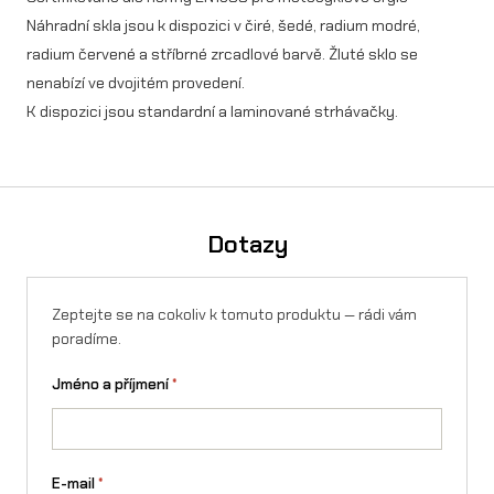
V
Náhradní skla jsou k dispozici v čiré, šedé, radium modré,
radium červené a stříbrné zrcadlové barvě. Žluté sklo se
.
nenabízí ve dvojitém provedení.
2
K dispozici jsou standardní a laminované strhávačky.
4
ž
l
Dotazy
u
t
Zeptejte se na cokoliv k tomuto produktu — rádi vám
á
poradíme.
,
Jméno a příjmení
*
m
o
d
E-mail
*