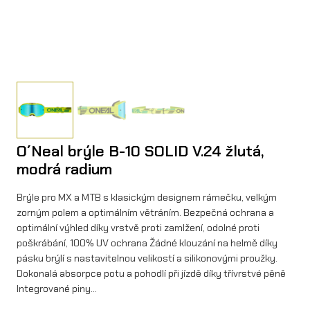
O´Neal brýle B-10 SOLID V.24 žlutá,
modrá radium
Brýle pro MX a MTB s klasickým designem rámečku, velkým
zorným polem a optimálním větráním. Bezpečná ochrana a
optimální výhled díky vrstvě proti zamlžení, odolné proti
poškrábání, 100% UV ochrana Žádné klouzání na helmě díky
pásku brýlí s nastavitelnou velikostí a silikonovými proužky.
Dokonalá absorpce potu a pohodlí při jízdě díky třívrstvé pěně
Integrované piny…