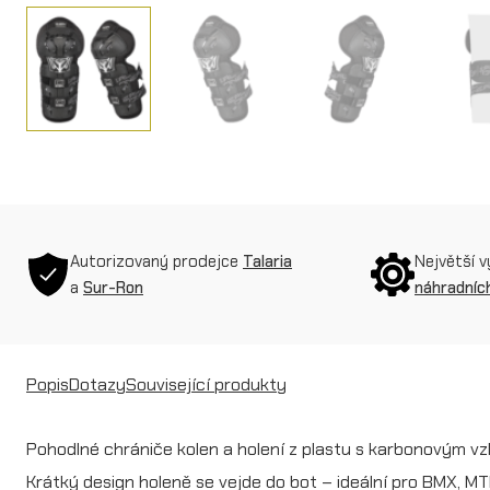
Autorizovaný prodejce
Talaria
Největší 
a
Sur-Ron
náhradních
Popis
Dotazy
Související produkty
Pohodlné chrániče kolen a holení z plastu s karbonovým v
Krátký design holeně se vejde do bot – ideální pro BMX, M