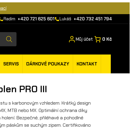
mací
Radim
+420 721 625 601
Lukáš
+420 732 451 794
Můj účet
0 Kč
SERVIS
DÁRKOVÉ POUKAZY
KONTAKT
len PRO III
lastu s karbonovým vzhledem. Krátký design
 BMX, MTB nebo MX. Optimální ochrana díky
 holení. Bezpečné, přiléhavé a pohodlné
kým páskům se suchým zipem. Certifikováno