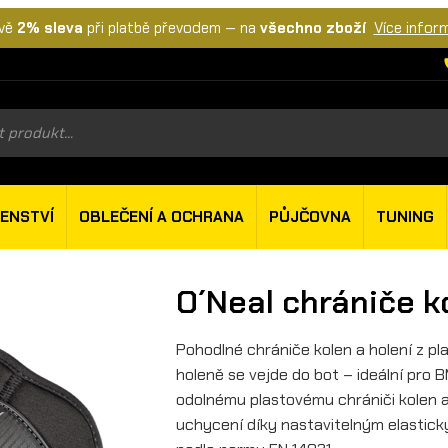
vě
2% sleva
při platbě převodem — na
všechno zboží
Více infor
s
ŠENSTVÍ
OBLEČENÍ A OCHRANA
PŮJČOVNA
TUNING
O´Neal chrániče ko
Pohodlné chrániče kolen a holení z p
holeně se vejde do bot – ideální pro
odolnému plastovému chrániči kolen a
uchycení díky nastavitelným elastic