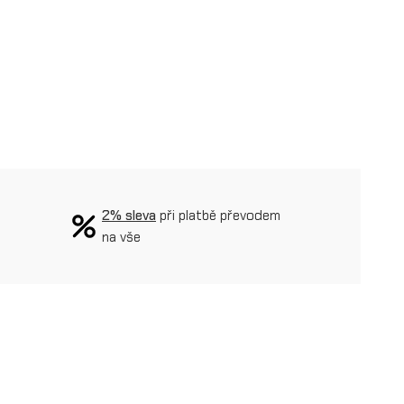
2% sleva
při platbě převodem
na vše