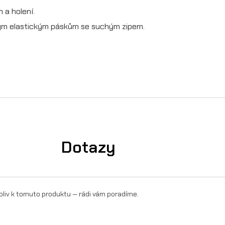
 a holení.
P
ným elastickým páskům se suchým zipem.
R
O
I
I
I
m
n
Dotazy
o
ž
s
oliv k tomuto produktu — rádi vám poradíme.
t
v