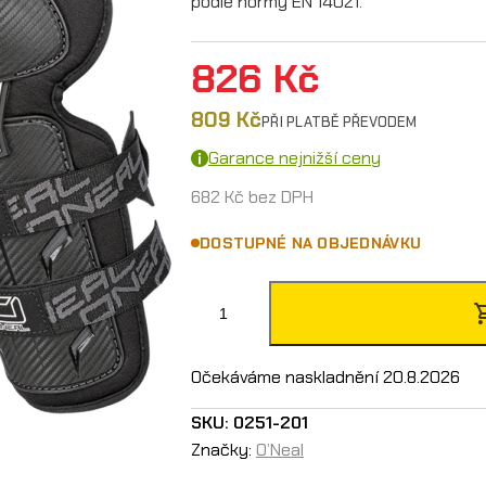
podle normy EN 14021.
826
Kč
809
Kč
PŘI PLATBĚ PŘEVODEM
Garance nejnižší ceny
682
Kč
bez DPH
DOSTUPNÉ NA OBJEDNÁVKU
O
´
N
Očekáváme naskladnění 20.8.2026
e
SKU:
0251-201
a
Značky:
O’Neal
l