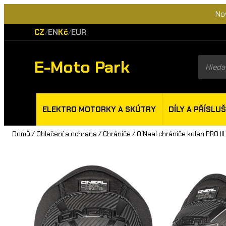
No
CZ
EN
Kč
EUR
/
/
E-Moto Park
Product
search
ELEKTRO MOTORKY A SKÚTRY
DÍLY A PŘÍSLU
Domů
/
Oblečení a ochrana
/
Chrániče
/ O´Neal chrániče kolen PRO III