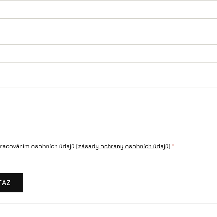
í
racováním osobních údajů (
zásady ochrany osobních údajů
)
*
TAZ