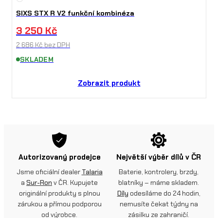
SIXS STX R V2 funkční kombinéza
3 250
Kč
2 686
Kč
bez DPH
SKLADEM
Zobrazit produkt
Autorizovaný prodejce
Největší výběr dílů v ČR
Jsme oficiální dealer
Talaria
Baterie, kontrolery, brzdy,
a
Sur-Ron
v ČR. Kupujete
blatníky – máme skladem.
originální produkty s plnou
Díly
odesíláme do 24 hodin,
zárukou a přímou podporou
nemusíte čekat týdny na
od výrobce.
zásilku ze zahraničí.