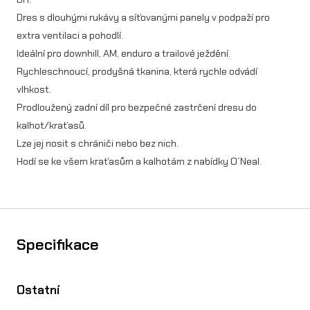
s
Dres s dlouhými rukávy a síťovanými panely v podpaží pro
E
extra ventilaci a pohodlí.
L
Ideální pro downhill, AM, enduro a trailové ježdění.
Rychleschnoucí, prodyšná tkanina, která rychle odvádí
E
vlhkost.
M
Prodloužený zadní díl pro bezpečné zastrčení dresu do
E
kalhot/kraťasů.
Lze jej nosit s chrániči nebo bez nich.
N
Hodí se ke všem kraťasům a kalhotám z nabídky O´Neal.
T
F
R
Specifikace
H
Y
Ostatní
B