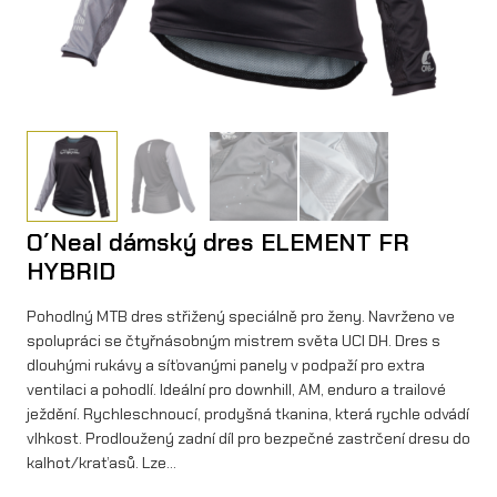
O´Neal dámský dres ELEMENT FR
HYBRID
Pohodlný MTB dres střižený speciálně pro ženy. Navrženo ve
spolupráci se čtyřnásobným mistrem světa UCI DH. Dres s
dlouhými rukávy a síťovanými panely v podpaží pro extra
ventilaci a pohodlí. Ideální pro downhill, AM, enduro a trailové
ježdění. Rychleschnoucí, prodyšná tkanina, která rychle odvádí
vlhkost. Prodloužený zadní díl pro bezpečné zastrčení dresu do
kalhot/kraťasů. Lze…