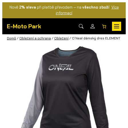
Nově
2% sleva
při platbě převodem — na
všechno zboží
Více
informací
E-Moto Park
Domů
/
Oblečení a ochrana
/
Oblečení
/ O´Neal dámský dres ELEMENT FR 