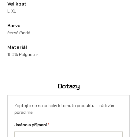
R
Velikost
L, XL
I
D
Barva
m
černá/šedá
n
Materiál
o
100% Polyester
ž
s
t
Dotazy
v
í
Zeptejte se na cokoliv k tomuto produktu — rádi vám
poradíme.
Jméno a příjmení
*