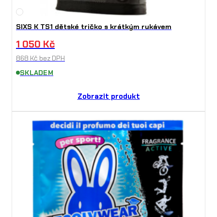
SIXS K TS1 dětské tričko s krátkým rukávem
1 050
Kč
868
Kč
bez DPH
SKLADEM
Zobrazit produkt