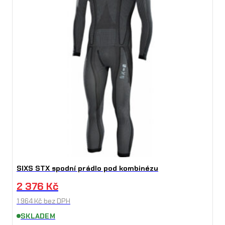
SIXS STX spodní prádlo pod kombinézu
2 376
Kč
1 964
Kč
bez DPH
SKLADEM