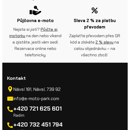
Půjčovna e-moto
Sleva 2 % za platbu
převodem
Nejste si jistí?
Půjčte si
motorku
na den nebo víkend
Zaplaťte převodem přes QR
a zjistěte, jestli vám sedí.
kód a získáte
2 % slevu
na
Rezervace online nebo
celou objednávku – na
telefonicky.
všechno zboží.
Kontakt
Návsí 181, Návsí, 739 92
info@e-moto-park.com
+420 721 625 601
Radim
+420 732 451 794