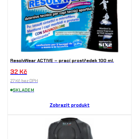
ResolvWear ACTIVE – prací prostředek 100 ml.
32
Kč
27
Kč
bez DPH
SKLADEM
Zobrazit produkt