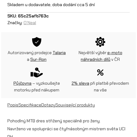
N
Skladem u dodavatele, doba dodání cca 5 dní
e
SKU:
65c25afb763c
Značky:
O’Neal
a
l
d
Autorizovaný prodejce
Talaria
Největší výběr
e-moto
á
a
Sur-Ron
náhradních dílů
v ČR
m
s
Půjčovna
– vyzkoušejte
2% sleva
při platbě převodem
k
motorku před nákupem
na vše
ý
Popis
Specifikace
Dotazy
Související produkty
d
r
Pohodlný MTB dres střižený speciálně pro ženy.
Navrženo ve spolupráci se čtyřnásobným mistrem světa UCI
e
DH.