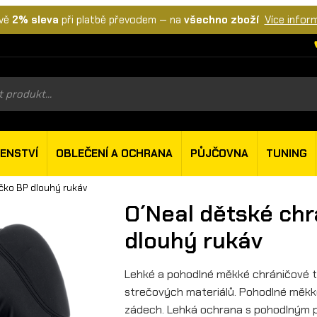
vě
2% sleva
při platbě převodem — na
všechno zboží
Více infor
s
ŠENSTVÍ
OBLEČENÍ A OCHRANA
PŮJČOVNA
TUNING
ičko BP dlouhý rukáv
O´Neal dětské chr
dlouhý rukáv
Lehké a pohodlné měkké chráničové tri
strečových materiálů. Pohodlné měkk
zádech. Lehká ochrana s pohodlným p