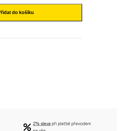
Přidat do košíku
2% sleva
při platbě převodem
na vše