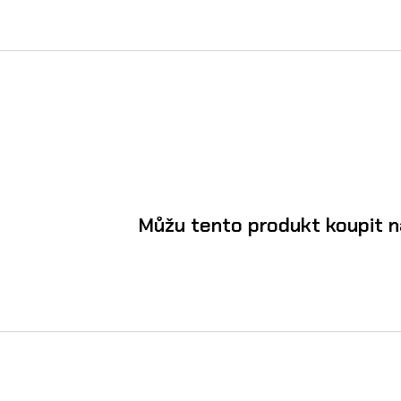
Můžu tento produkt koupit n
Ano, O´Neal dětské chráničové tričko BP 
výši měsíční splátky v kalkulačce
. Navíc 