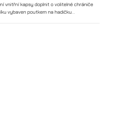
í vnitřní kapsy doplnit o volitelné chrániče
udníku vybaven poutkem na hadičku…