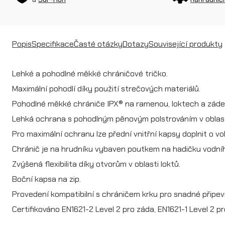
Popis
Specifikace
Časté otázky
Dotazy
Související produkty
Lehké a pohodlné měkké chráničové tričko.
Maximální pohodlí díky použití strečových materiálů.
Pohodlné měkké chrániče IPX® na ramenou, loktech a záde
Lehká ochrana s pohodlným pěnovým polstrováním v oblasti
Pro maximální ochranu lze přední vnitřní kapsy doplnit o vol
Chránič je na hrudníku vybaven poutkem na hadičku vodní
Zvýšená flexibilita díky otvorům v oblasti loktů.
Boční kapsa na zip.
Provedení kompatibilní s chráničem krku pro snadné připe
Certifikováno EN1621-2 Level 2 pro záda, EN1621-1 Level 2 pr