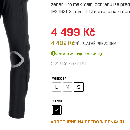
žeber. Pro maximální ochranu lze předn
IPX 1621-3 Level 2. Chránič je na hr
4 499
Kč
4 409
Kč
PŘI PLATBĚ PŘEVODEM
Garance nejnižší ceny
3 718
Kč
bez DPH
Velikost
L
M
S
Barva
DOSTUPNÉ NA PŘEDOBJEDNÁVKU