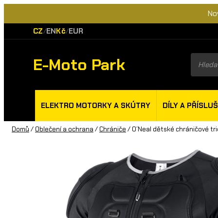
No
CZ
EN
Kč
EUR
/
/
E-Moto Park
Product
search
ELEKTRO MOTORKY A SKÚTRY
DÍLY A PŘÍSLU
Domů
/
Oblečení a ochrana
/
Chrániče
/ O´Neal dětské chráničové tr