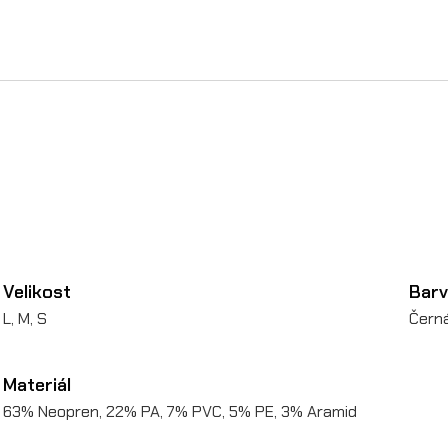
k
o
B
P
d
l
o
u
h
Velikost
Bar
L, M, S
Čern
ý
r
Materiál
u
63% Neopren, 22% PA, 7% PVC, 5% PE, 3% Aramid
k