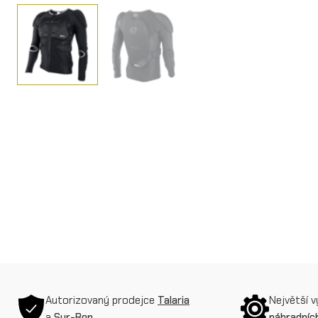
Autorizovaný prodejce
Talaria
Největší 
a
Sur-Ron
náhradních