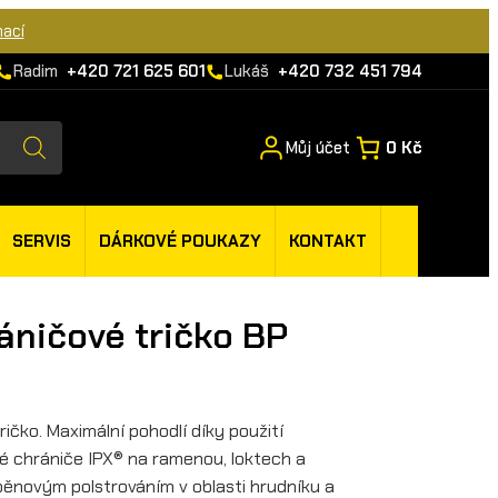
mací
Radim
+420 721 625 601
Lukáš
+420 732 451 794
Můj účet
0 Kč
SERVIS
DÁRKOVÉ POUKAZY
KONTAKT
áničové tričko BP
čko. Maximální pohodlí díky použití
é chrániče IPX® na ramenou, loktech a
ěnovým polstrováním v oblasti hrudníku a