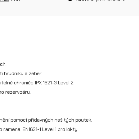
h
r
á
n
i
č
ch.
o
 hrudníku a žeber.
v
itelné chrániče IPX 1621-3 Level 2.
é
ho rezervoáru.
t
r
vnění pomocí přídavných našitých poutek.
i
o ramena, EN1621-1 Level 1 pro lokty.
č