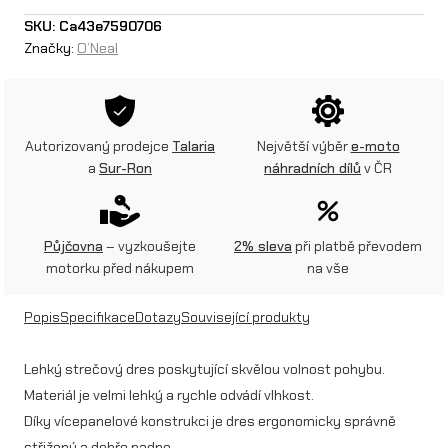
e
SKU:
Ca43e7590706
Značky:
O’Neal
a
l
d
Autorizovaný prodejce
Talaria
Největší výběr
e-moto
r
a
Sur-Ron
náhradních dílů
v ČR
e
s
Půjčovna
– vyzkoušejte
2% sleva
při platbě převodem
M
motorku před nákupem
na vše
A
Popis
Specifikace
Dotazy
Související produkty
Y
H
Lehký strečový dres poskytující skvělou volnost pohybu.
Materiál je velmi lehký a rychle odvádí vlhkost.
E
Díky vícepanelové konstrukci je dres ergonomicky správně
M
střižený a dobře padne.