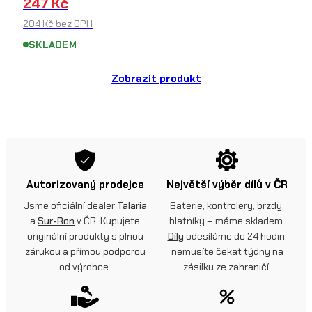
247
Kč
204
Kč
bez DPH
SKLADEM
Zobrazit produkt
Autorizovaný prodejce
Největší výběr dílů v ČR
Jsme oficiální dealer
Talaria
Baterie, kontrolery, brzdy,
a
Sur-Ron
v ČR. Kupujete
blatníky – máme skladem.
originální produkty s plnou
Díly
odesíláme do 24 hodin,
zárukou a přímou podporou
nemusíte čekat týdny na
od výrobce.
zásilku ze zahraničí.