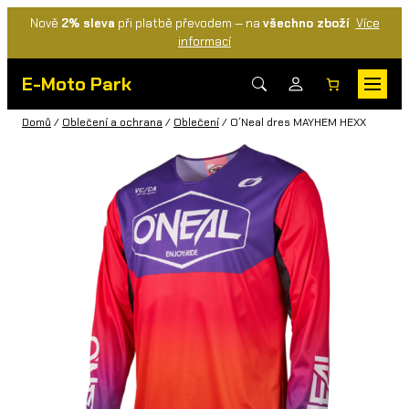
Nově
2% sleva
při platbě převodem — na
všechno zboží
Více
informací
E-Moto Park
Domů
/
Oblečení a ochrana
/
Oblečení
/ O´Neal dres MAYHEM HEXX