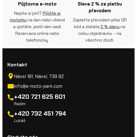
Půjčovna e-moto
Sleva 2 % za platbu
převodem
Nejste si jistí?
Půjčte si
motorku
na den nebo víkend
Zaplaťte převodem přes QR
a zjistěte, jestli vám sedí.
kód a získáte
2 % slevu
na
Rezervace online nebo
celou objednávku – na
telefonicky.
všechno zboží.
Kontakt
Návsí 181, Návsí, 739 92
info@e-moto-park.com
+420 721 625 601
Radim
+420 732 451 794
Lukáš