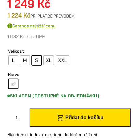
1 249
Kč
1 224
Kč
PŘI PLATBĚ PŘEVODEM
Garance nejnižší ceny
1 032
Kč
bez DPH
Velikost
L
M
S
XL
XXL
Barva
SKLADEM (DOSTUPNÉ NA OBJEDNÁVKU)
O
Přidat do košíku
´
N
Skladem u dodavatele, doba dodání cca 10 dní