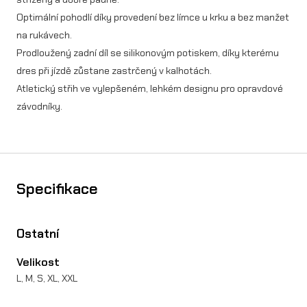
H
Optimální pohodlí díky provedení bez límce u krku a bez manžet
E
na rukávech.
Prodloužený zadní díl se silikonovým potiskem, díky kterému
X
dres při jízdě zůstane zastrčený v kalhotách.
X
Atletický střih ve vylepšeném, lehkém designu pro opravdové
m
závodníky.
n
o
ž
Specifikace
s
t
Ostatní
v
Velikost
í
L, M, S, XL, XXL