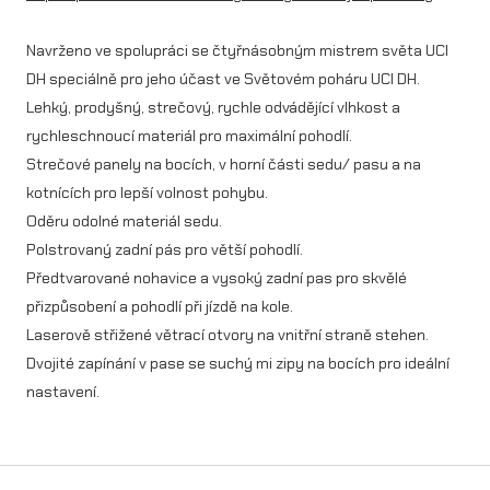
A
Navrženo ve spolupráci se čtyřnásobným mistrem světa UCI
C
DH speciálně pro jeho účast ve Světovém poháru UCI DH.
Y
Lehký, prodyšný, strečový, rychle odvádějící vlhkost a
m
rychleschnoucí materiál pro maximální pohodlí.
Strečové panely na bocích, v horní části sedu/ pasu a na
n
kotnících pro lepší volnost pohybu.
o
Oděru odolné materiál sedu.
ž
Polstrovaný zadní pás pro větší pohodlí.
s
Předtvarované nohavice a vysoký zadní pas pro skvělé
přizpůsobení a pohodlí při jízdě na kole.
t
Laserově střižené větrací otvory na vnitřní straně stehen.
v
Dvojité zapínání v pase se suchý mi zipy na bocích pro ideální
í
nastavení.