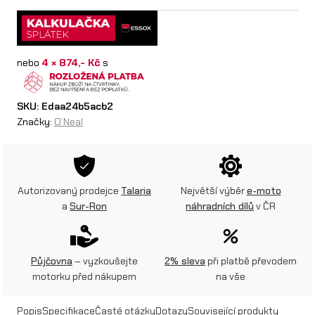
e
a
nebo
4 × 874,- Kč
s
l
k
SKU:
Edaa24b5acb2
a
Značky:
O’Neal
l
h
o
Autorizovaný prodejce
Talaria
Největší výběr
e-moto
a
Sur-Ron
náhradních dílů
v ČR
t
y
L
Půjčovna
– vyzkoušejte
2% sleva
při platbě převodem
motorku před nákupem
na vše
E
G
Popis
Specifikace
Časté otázky
Dotazy
Související produkty