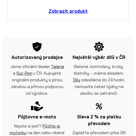
Zobrazit produkt
Autorizovaný prodejce
Největší výběr dílů v ČR
Jsme oficiální dealer
Talaria
Baterie, kontrolery, brzdy,
a
Sur-Ron
v ČR. Kupujete
blatníky – máme skladem.
originální produkty s plnou
Díly
odesíláme do 24 hodin,
zárukou a přímou podporou
nemusíte čekat týdny na
od výrobce.
zásilku ze zahraničí.
Půjčovna e-moto
Sleva 2 % za platbu
převodem
Nejste si jistí?
Půjčte si
motorku
na den nebo víkend
Zaplaťte převodem přes QR