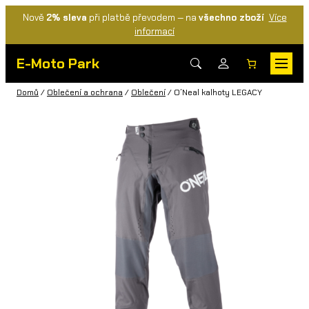
Nově
2% sleva
při platbě převodem — na
všechno zboží
Více
informací
E-Moto Park
Domů
/
Oblečení a ochrana
/
Oblečení
/ O´Neal kalhoty LEGACY