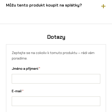
Můžu tento produkt koupit na splátky?
Ano, O´Neal kalhoty LEGACY koupíte na splátky přes Essox —
vyřízení online, bez registrace.
Spočítejte si výši měsíční
splátky v kalkulačce
. Navíc lze využít rozloženou platbu 4×
bez navýšení. Splátky lze sjednat i na firmu.
Dotazy
Zeptejte se na cokoliv k tomuto produktu — rádi vám
poradíme.
Jméno a příjmení
*
E-mail
*