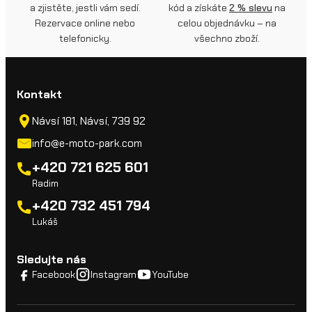
a zjistěte, jestli vám sedí.
kód a získáte
2 % slevu
na
Rezervace online nebo
celou objednávku – na
telefonicky.
všechno zboží.
Kontakt
Návsí 181, Návsí, 739 92
info@e-moto-park.com
+420 721 625 601
Radim
+420 732 451 794
Lukáš
Sledujte nás
Facebook
Instagram
YouTube