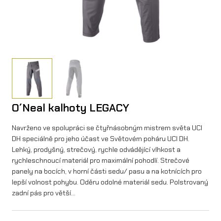
O´Neal kalhoty LEGACY
Navrženo ve spolupráci se čtyřnásobným mistrem světa UCI
DH speciálně pro jeho účast ve Světovém poháru UCI DH.
Lehký, prodyšný, strečový, rychle odvádějící vlhkost a
rychleschnoucí materiál pro maximální pohodlí. Strečové
panely na bocích, v horní části sedu/ pasu a na kotnících pro
lepší volnost pohybu. Oděru odolné materiál sedu. Polstrovaný
zadní pás pro větší…