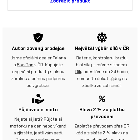
Zobrazit produkt
Autorizovaný prodejce
Největší výběr dílů v ČR
Jsme oficiální dealer
Talaria
Baterie, kontrolery, brzdy,
a
Sur-Ron
v ČR. Kupujete
blatníky – máme skladem.
originální produkty s plnou
Díly
odesíláme do 24 hodin,
zárukou a přímou podporou
nemusíte čekat týdny na
od výrobce.
zásilku ze zahraničí.
Půjčovna e-moto
Sleva 2 % za platbu
převodem
Nejste si jistí?
Půjčte si
motorku
na den nebo víkend
Zaplaťte převodem přes QR
a zjistěte, jestli vám sedí.
kód a získáte
2 % slevu
na
Rezervace online nebo
celou objednávku – na