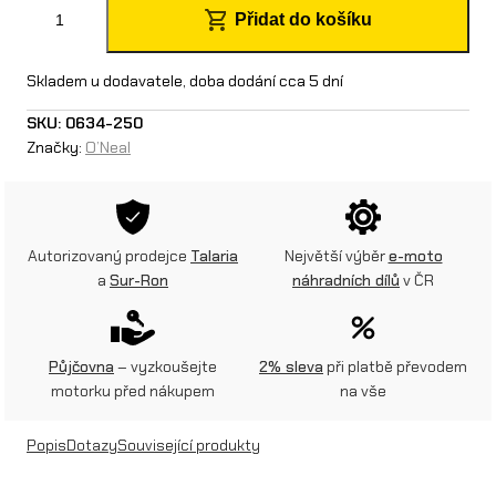
O
Přidat do košíku
´
N
Skladem u dodavatele, doba dodání cca 5 dní
e
SKU:
0634-250
Značky:
O’Neal
a
l
k
Autorizovaný prodejce
Talaria
Největší výběr
e-moto
š
a
Sur-Ron
náhradních dílů
v ČR
i
l
Půjčovna
– vyzkoušejte
2% sleva
při platbě převodem
t
motorku před nákupem
na vše
p
Popis
Dotazy
Související produkty
r
o