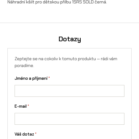
Náhradní kšilt pro dětskou přilbu 1SRS SOLD černá.
d
ě
t
Dotazy
s
k
Zeptejte se na cokoliv k tomuto produktu — rádi vám
o
poradíme.
u
Jméno a příjmení
*
p
ř
i
E-mail
*
l
b
Váš dotaz
*
u