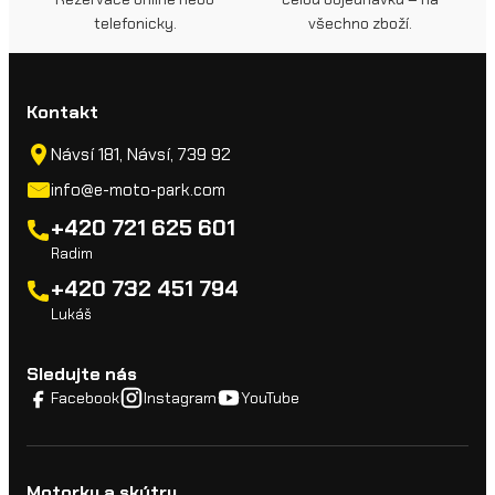
telefonicky.
všechno zboží.
Kontakt
Návsí 181, Návsí, 739 92
info@e-moto-park.com
+420 721 625 601
Radim
+420 732 451 794
Lukáš
Sledujte nás
Facebook
Instagram
YouTube
Motorky a skútry