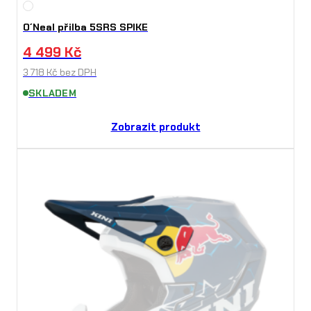
O´Neal přilba 5SRS SPIKE
4 499
Kč
3 718
Kč
bez DPH
SKLADEM
Zobrazit produkt