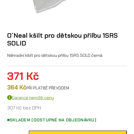
O´Neal kšilt pro dětskou přilbu 1SRS
SOLID
Náhradní kšilt pro dětskou přilbu 1SRS SOLD černá.
371
Kč
364
Kč
PŘI PLATBĚ PŘEVODEM
Garance nejnižší ceny
307
Kč
bez DPH
SKLADEM (DOSTUPNÉ NA OBJEDNÁVKU)