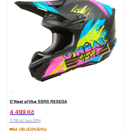
s
t
v
í
O´Neal přilba 5SRS RESEDA
4 499
Kč
3 718
Kč
bez DPH
NA OBJEDNÁVKU