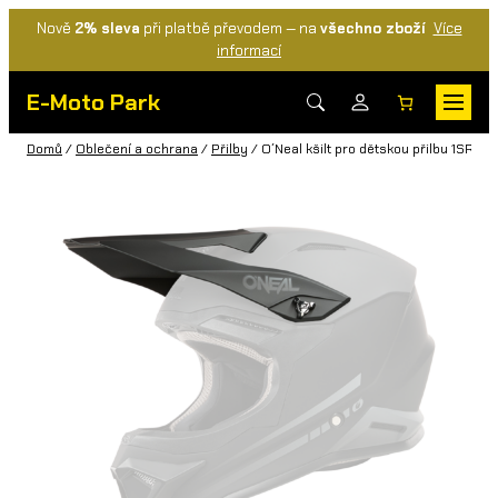
Nově
2% sleva
při platbě převodem — na
všechno zboží
Více
informací
E-Moto Park
Domů
/
Oblečení a ochrana
/
Přilby
/ O´Neal kšilt pro dětskou přilbu 1SRS 