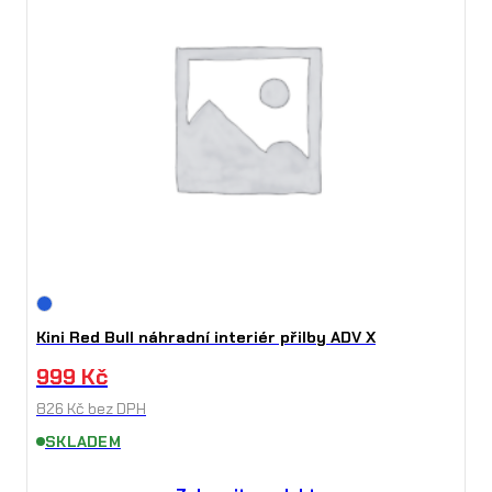
Kini Red Bull náhradní interiér přilby ADV X
999
Kč
826
Kč
bez DPH
SKLADEM