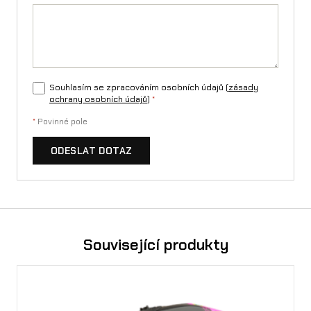
1
S
R
Souhlasím se zpracováním osobních údajů (
zásady
S
ochrany osobních údajů
)
*
S
*
Povinné pole
O
ODESLAT DOTAZ
L
I
D
m
Související produkty
n
o
ž