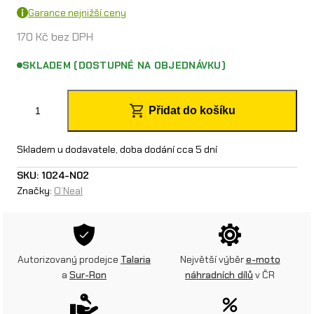
Garance nejnižší ceny
170
Kč
bez DPH
SKLADEM (DOSTUPNÉ NA OBJEDNÁVKU)
O
Přidat do košíku
´
N
Skladem u dodavatele, doba dodání cca 5 dní
e
SKU:
1024-N02
Značky:
O’Neal
a
l
n
Autorizovaný prodejce
Talaria
Největší výběr
e-moto
á
a
Sur-Ron
náhradních dílů
v ČR
k