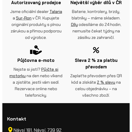
Autorizovaný prodejce
Největší výběr dílů v ČR
Jsme oficiální dealer
Talaria
Baterie, kontrolery, brzdy,
a
Sur-Ron
v ČR. Kupujete
blatníky – máme skladem.
originální produkty s plnou
Díly
odesíláme do 24 hodin,
zárukou a přímou podporou
nemusíte čekat týdny na
od výrobce.
zásilku ze zahraničí.
Půjčovna e-moto
Sleva 2 % za platbu
převodem
Nejste si jistí?
Půjčte si
motorku
na den nebo víkend
Zaplaťte převodem přes QR
a zjistěte, jestli vám sedí.
kód a získáte
2 % slevu
na
Rezervace online nebo
celou objednávku – na
telefonicky.
všechno zboží.
Kontakt
Návsí 181, Návsí, 739 92