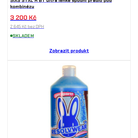
SIXS STXL R BT ultra lehké spodní prádlo pod
kombinézu
3 200
Kč
2 645
Kč
bez DPH
SKLADEM
Zobrazit produkt