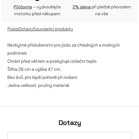
r
Půjčovna
– vyzkoušejte
2% sleva
při platbě převodem
č
motorku před nákupem
na vše
n
Popis
Dotazy
Související produkty
í
k
Nezbytné příslušenství pro jízdu za chladných a mokrých
podmínek.
S
Chrání před větrem a poskytuje izolační teplo.
O
Šířka 26 cm a výška 47 cm.
L
Bez švů, pro lepší pohodlí při nošení.
I
Jedna velikost, pružný materiál.
D
m
n
Dotazy
o
ž