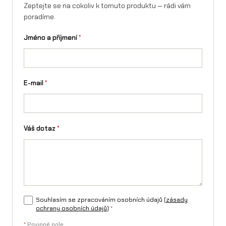
Zeptejte se na cokoliv k tomuto produktu — rádi vám
s
poradíme.
t
Jméno a příjmení
*
v
í
E-mail
*
Váš dotaz
*
Souhlasím se zpracováním osobních údajů (
zásady
ochrany osobních údajů
)
*
*
Povinné pole