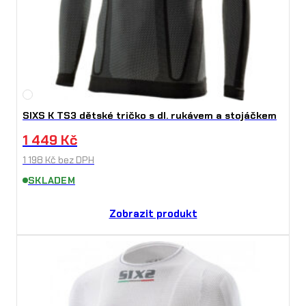
SIXS K TS3 dětské tričko s dl. rukávem a stojáčkem
1 449
Kč
1 198
Kč
bez DPH
SKLADEM
Zobrazit produkt