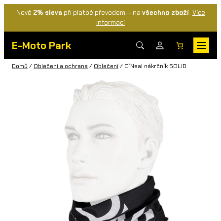
Nově
2% sleva
při platbě převodem — na
všechno zboží
Více
informací
E-Moto Park
Domů
/
Oblečení a ochrana
/
Oblečení
/ O´Neal nákrčník SOLID