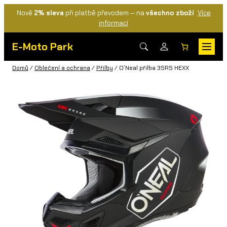
Nově
2% sleva
při platbě převodem — na
všechno zboží
Více
informací
E-Moto Park
Domů
/
Oblečení a ochrana
/
Přilby
/ O´Neal přilba 3SRS HEXX