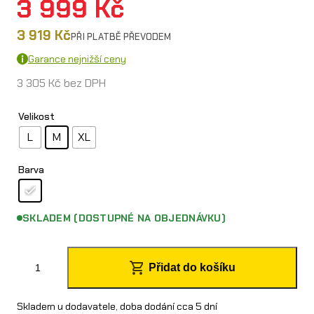
3 999
Kč
3 919
Kč
PŘI PLATBĚ PŘEVODEM
Garance nejnižší ceny
3 305
Kč
bez DPH
Velikost
L
M
XL
Barva
SKLADEM (DOSTUPNÉ NA OBJEDNÁVKU)
O
Přidat do košíku
´
N
Skladem u dodavatele, doba dodání cca 5 dní