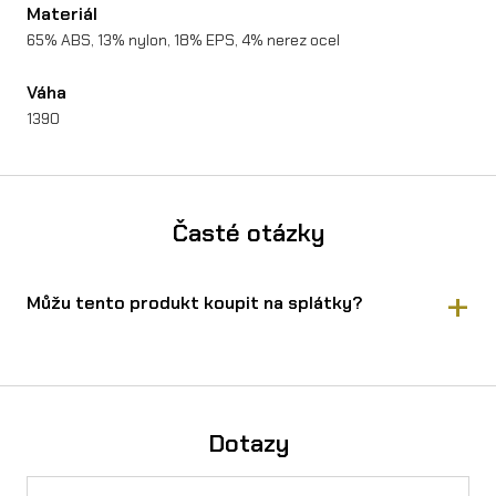
Materiál
65% ABS, 13% nylon, 18% EPS, 4% nerez ocel
Váha
1390
Časté otázky
Můžu tento produkt koupit na splátky?
Ano, O´Neal přilba 3SRS HEXX koupíte na splátky přes Essox
— vyřízení online, bez registrace.
Spočítejte si výši měsíční
splátky v kalkulačce
. Navíc lze využít rozloženou platbu 4×
bez navýšení. Splátky lze sjednat i na firmu.
Dotazy