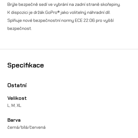
Brýle bezpečně sedí ve vybrání na zadní straně skořepiny.
K dispozici je držák GoPro® jako volitelný náhradní díl.
Splňuje nové bezpečnostní normy ECE 22.06 pro vyšší
bezpečnost.
Specifikace
Ostatní
Velikost
L, M, XL
Barva
černá/bílá/červená