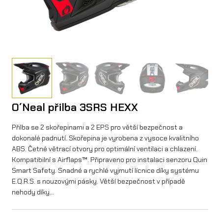
O´Neal přilba 3SRS HEXX
Přilba se 2 skořepinami a 2 EPS pro větší bezpečnost a
dokonalé padnutí. Skořepina je vyrobena z vysoce kvalitního
ABS. Četné větrací otvory pro optimální ventilaci a chlazení.
Kompatibilní s Airflaps™. Připraveno pro instalaci senzoru Quin
Smart Safety. Snadné a rychlé vyjmutí lícnice díky systému
E.Q.R.S. s nouzovými pásky. Větší bezpečnost v případě
nehody díky…