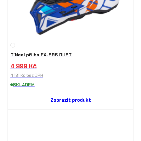
O´Neal přilba EX-SRS DUST
4 999
Kč
4 131
Kč
bez DPH
SKLADEM
Zobrazit produkt