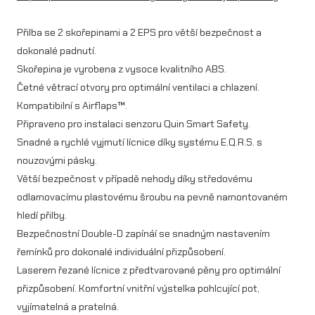
H
Přilba se 2 skořepinami a 2 EPS pro větší bezpečnost a
E
dokonalé padnutí.
X
Skořepina je vyrobena z vysoce kvalitního ABS.
X
Četné větrací otvory pro optimální ventilaci a chlazení.
Kompatibilní s Airflaps™.
m
Připraveno pro instalaci senzoru Quin Smart Safety.
n
Snadné a rychlé vyjmutí lícnice díky systému E.Q.R.S. s
o
nouzovými pásky.
ž
Větší bezpečnost v případě nehody díky středovému
odlamovacímu plastovému šroubu na pevně namontovaném
s
hledí přilby.
t
Bezpečnostní Double-D zapínáí se snadným nastavením
v
řemínků pro dokonalé individuální přizpůsobení.
Laserem řezané lícnice z předtvarované pěny pro optimální
í
přizpůsobení. Komfortní vnitřní výstelka pohlcující pot,
vyjímatelná a pratelná.