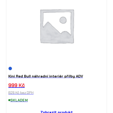
Kini Red Bull náhradní interiér přilby ADV
999
Kč
826
Kč
bez DPH
SKLADEM
Zobrazit produkt