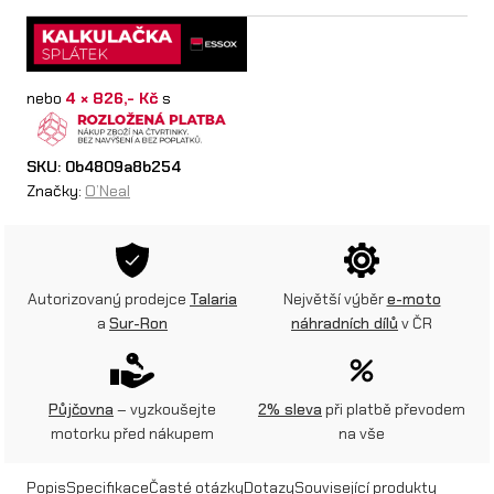
e
a
nebo
4 × 826,- Kč
s
l
p
SKU:
0b4809a8b254
ř
Značky:
O’Neal
i
l
b
Autorizovaný prodejce
Talaria
Největší výběr
e-moto
a
Sur-Ron
náhradních dílů
v ČR
a
3
S
Půjčovna
– vyzkoušejte
2% sleva
při platbě převodem
motorku před nákupem
na vše
R
S
Popis
Specifikace
Časté otázky
Dotazy
Související produkty