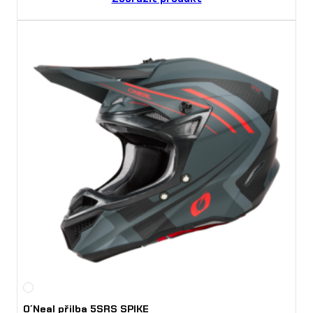
O´Neal přilba 5SRS SPIKE