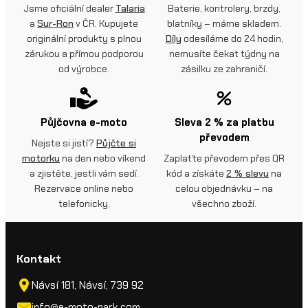
Jsme oficiální dealer
Talaria
Baterie, kontrolery, brzdy,
a
Sur-Ron
v ČR. Kupujete
blatníky – máme skladem.
originální produkty s plnou
Díly
odesíláme do 24 hodin,
zárukou a přímou podporou
nemusíte čekat týdny na
od výrobce.
zásilku ze zahraničí.
Půjčovna e-moto
Sleva 2 % za platbu
převodem
Nejste si jistí?
Půjčte si
motorku
na den nebo víkend
Zaplaťte převodem přes QR
a zjistěte, jestli vám sedí.
kód a získáte
2 % slevu
na
Rezervace online nebo
celou objednávku – na
telefonicky.
všechno zboží.
Kontakt
Návsí 181, Návsí, 739 92
info@e-moto-park.com