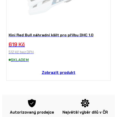
Kini Red Bull náhradní kšilt pro přilbu DHC 1.0
619
Kč
512
Kč
bez DPH
SKLADEM
Zobrazit produkt
Autorizovaný prodejce
Největší výběr dílů v ČR