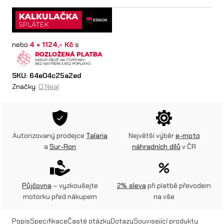
e
a
nebo
4 × 1124,- Kč
s
l
p
SKU:
64e04c25a2ed
ř
Značky:
O’Neal
i
l
b
Autorizovaný prodejce
Talaria
Největší výběr
e-moto
a
Sur-Ron
náhradních dílů
v ČR
a
5
S
Půjčovna
– vyzkoušejte
2% sleva
při platbě převodem
motorku před nákupem
na vše
R
S
Popis
Specifikace
Časté otázky
Dotazy
Související produkty