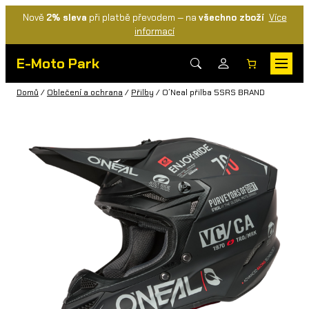
Nově
2% sleva
při platbě převodem — na
všechno zboží
Více
informací
E-Moto Park
Domů
/
Oblečení a ochrana
/
Přilby
/ O´Neal přilba 5SRS BRAND