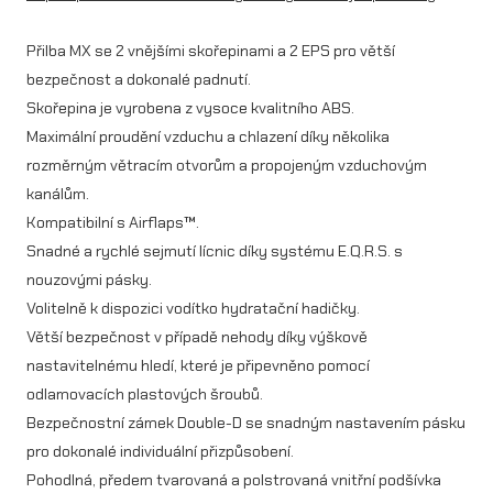
B
Přilba MX se 2 vnějšími skořepinami a 2 EPS pro větší
R
bezpečnost a dokonalé padnutí.
A
Skořepina je vyrobena z vysoce kvalitního ABS.
N
Maximální proudění vzduchu a chlazení díky několika
rozměrným větracím otvorům a propojeným vzduchovým
D
kanálům.
m
Kompatibilní s Airflaps™.
n
Snadné a rychlé sejmutí lícnic díky systému E.Q.R.S. s
o
nouzovými pásky.
Volitelně k dispozici vodítko hydratační hadičky.
ž
Větší bezpečnost v případě nehody díky výškově
s
nastavitelnému hledí, které je připevněno pomocí
t
odlamovacích plastových šroubů.
Bezpečnostní zámek Double-D se snadným nastavením pásku
v
pro dokonalé individuální přizpůsobení.
í
Pohodlná, předem tvarovaná a polstrovaná vnitřní podšívka