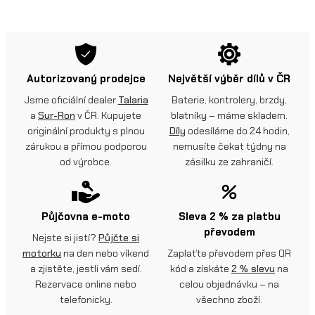
Autorizovaný prodejce
Největší výběr dílů v ČR
Jsme oficiální dealer
Talaria
Baterie, kontrolery, brzdy,
a
Sur-Ron
v ČR. Kupujete
blatníky – máme skladem.
originální produkty s plnou
Díly
odesíláme do 24 hodin,
zárukou a přímou podporou
nemusíte čekat týdny na
od výrobce.
zásilku ze zahraničí.
Půjčovna e-moto
Sleva 2 % za platbu
převodem
Nejste si jistí?
Půjčte si
motorku
na den nebo víkend
Zaplaťte převodem přes QR
a zjistěte, jestli vám sedí.
kód a získáte
2 % slevu
na
Rezervace online nebo
celou objednávku – na
telefonicky.
všechno zboží.