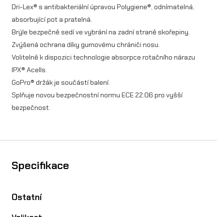
Dri-Lex® s antibakteriální úpravou Polygiene®, odnímatelná,
absorbující pot a pratelná.
Brýle bezpečně sedí ve vybrání na zadní straně skořepiny.
Zvýšená ochrana díky gumovému chrániči nosu.
Volitelně k dispozici technologie absorpce rotačního nárazu
IPX® Acells.
GoPro® držák je součástí balení.
Splňuje novou bezpečnostní normu ECE 22.06 pro vyšší
bezpečnost.
Specifikace
Ostatní