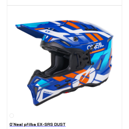
O´Neal přilba EX-SRS DUST