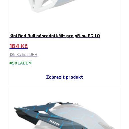
Kini Red Bull náhradní kšilt pro přilbu EC 1.0
164
Kč
136
Kč
bez DPH
SKLADEM
Zobrazit produkt