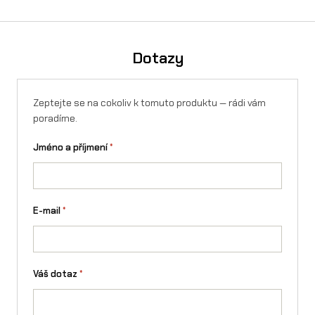
Ano, O´Neal přilba 5SRS BRAND koupíte na splátky přes
Essox — vyřízení online, bez registrace.
Spočítejte si výši
měsíční splátky v kalkulačce
. Navíc lze využít rozloženou
platbu 4× bez navýšení. Splátky lze sjednat i na firmu.
Dotazy
Zeptejte se na cokoliv k tomuto produktu — rádi vám
poradíme.
Jméno a příjmení
*
E-mail
*
Váš dotaz
*