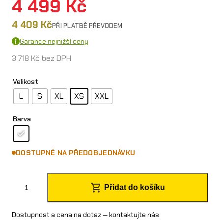
4 499
Kč
4 409
Kč
PŘI PLATBĚ PŘEVODEM
Garance nejnižší ceny
3 718
Kč
bez DPH
Velikost
L
S
XL
XS
XXL
Barva
DOSTUPNÉ NA PŘEDOBJEDNÁVKU
O
Přidat do košíku
´
N
Dostupnost a cena na dotaz — kontaktujte nás