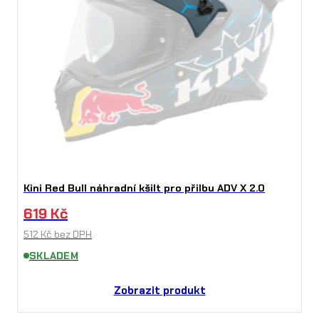
Kini Red Bull náhradní kšilt pro přilbu ADV X 2.0
619
Kč
512
Kč
bez DPH
SKLADEM
Zobrazit produkt