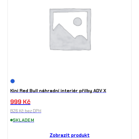
Kini Red Bull náhradní interiér přilby ADV X
999
Kč
826
Kč
bez DPH
SKLADEM
Zobrazit produkt