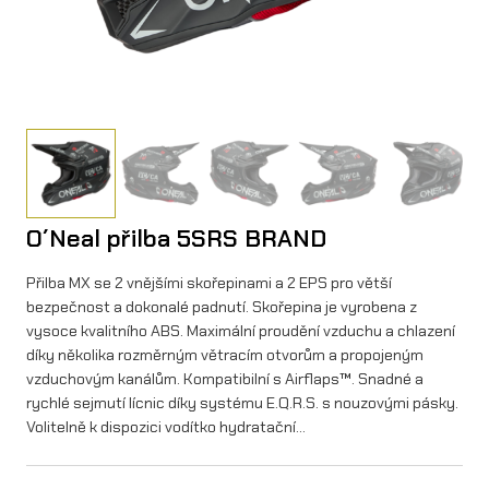
O´Neal přilba 5SRS BRAND
Přilba MX se 2 vnějšími skořepinami a 2 EPS pro větší
bezpečnost a dokonalé padnutí. Skořepina je vyrobena z
vysoce kvalitního ABS. Maximální proudění vzduchu a chlazení
díky několika rozměrným větracím otvorům a propojeným
vzduchovým kanálům. Kompatibilní s Airflaps™. Snadné a
rychlé sejmutí lícnic díky systému E.Q.R.S. s nouzovými pásky.
Volitelně k dispozici vodítko hydratační…