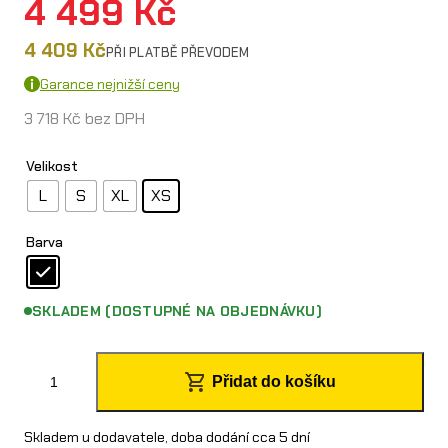
4 499
Kč
4 409
Kč
PŘI PLATBĚ PŘEVODEM
Garance nejnižší ceny
3 718
Kč
bez DPH
Velikost
L
S
XL
XS
Barva
SKLADEM (DOSTUPNÉ NA OBJEDNÁVKU)
O
Přidat do košíku
´
N
Skladem u dodavatele, doba dodání cca 5 dní