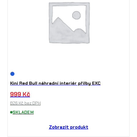
Kini Red Bull náhradní interiér přilby EXC
999
Kč
826
Kč
bez DPH
SKLADEM
Zobrazit produkt