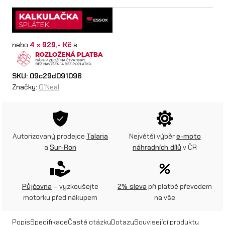
e
a
nebo
4 × 929,- Kč
s
l
p
SKU:
09c29d091096
ř
Značky:
O’Neal
i
l
b
Autorizovaný prodejce
Talaria
Největší výběr
e-moto
a
Sur-Ron
náhradních dílů
v ČR
a
5
S
Půjčovna
– vyzkoušejte
2% sleva
při platbě převodem
motorku před nákupem
na vše
R
S
Popis
Specifikace
Časté otázky
Dotazy
Související produkty