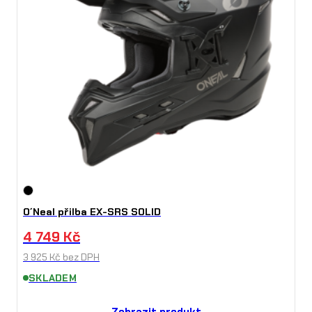
O´Neal přilba EX-SRS SOLID
4 749
Kč
3 925
Kč
bez DPH
SKLADEM