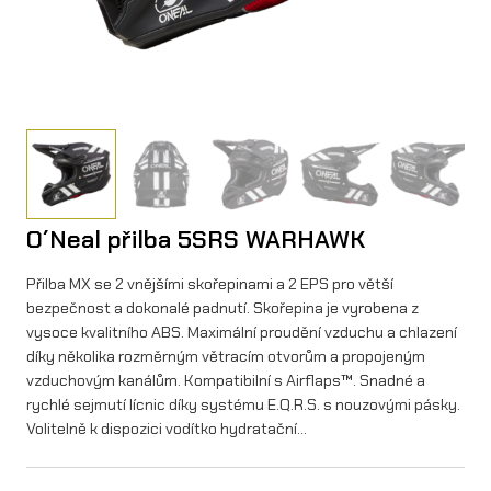
O´Neal přilba 5SRS WARHAWK
Přilba MX se 2 vnějšími skořepinami a 2 EPS pro větší
bezpečnost a dokonalé padnutí. Skořepina je vyrobena z
vysoce kvalitního ABS. Maximální proudění vzduchu a chlazení
díky několika rozměrným větracím otvorům a propojeným
vzduchovým kanálům. Kompatibilní s Airflaps™. Snadné a
rychlé sejmutí lícnic díky systému E.Q.R.S. s nouzovými pásky.
Volitelně k dispozici vodítko hydratační…