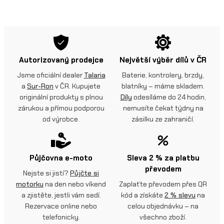
Autorizovaný prodejce
Největší výběr dílů v ČR
Jsme oficiální dealer
Talaria
Baterie, kontrolery, brzdy,
a
Sur-Ron
v ČR. Kupujete
blatníky – máme skladem.
originální produkty s plnou
Díly
odesíláme do 24 hodin,
zárukou a přímou podporou
nemusíte čekat týdny na
od výrobce.
zásilku ze zahraničí.
Půjčovna e-moto
Sleva 2 % za platbu
převodem
Nejste si jistí?
Půjčte si
motorku
na den nebo víkend
Zaplaťte převodem přes QR
a zjistěte, jestli vám sedí.
kód a získáte
2 % slevu
na
Rezervace online nebo
celou objednávku – na
telefonicky.
všechno zboží.