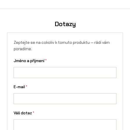
Ano, O´Neal přilba 5SRS WARHAWK koupíte na splátky přes
Essox — vyřízení online, bez registrace.
Spočítejte si výši
měsíční splátky v kalkulačce
. Navíc lze využít rozloženou
platbu 4× bez navýšení. Splátky lze sjednat i na firmu.
Dotazy
Zeptejte se na cokoliv k tomuto produktu — rádi vám
poradíme.
Jméno a příjmení
*
E-mail
*
Váš dotaz
*