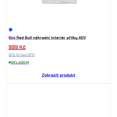
Kini Red Bull náhradní interiér přilby ADV
999
Kč
826
Kč
bez DPH
SKLADEM
Zobrazit produkt