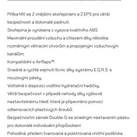
W
Přilba MX se 2 vnějšími skořepinami a 2 EPS pro větší
A
bezpečnost a dokonalé padnutí.
R
Skořepina je vyrobena z vysoce kvalitního ABS.
H
Maximální proudění vzduchu a chlazení díky několika
rozměrným větracím otvorům a propojeným vzduchovým
A
kanálům.
W
Kompatibilní s Airflaps™.
K
Snadné a rychlé sejmutí lícnic díky systému E.Q.R.S. s
m
nouzovými pásky.
Volitelně k dispozici vodítko hydratační hadičky.
n
Větší bezpečnost v případě nehody díky výškově
o
nastavitelnému hledí, které je připevněno pomocí
ž
odlamovacích plastových šroubů.
Bezpečnostní zámek Double-D se snadným nastavením pásku
s
pro dokonalé individuální přizpůsobení.
t
Pohodlná, předem tvarovaná a polstrovaná vnitřní podšívka