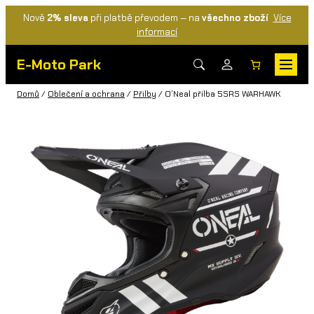
Nově
2% sleva
při platbě převodem — na
všechno zboží
Více
informací
E-Moto Park
Domů
/
Oblečení a ochrana
/
Přilby
/ O´Neal přilba 5SRS WARHAWK