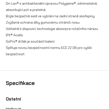
v
Dri-Lex® s antibakteriální úpravou Polygiene®, odnímatelná,
absorbující pot a pratelná.
í
Brýle bezpečně sedí ve vybrání na zadní straně skořepiny.
Zvýšená ochrana díky gumovému chrániči nosu.
Volitelně k dispozici technologie absorpce rotačního nárazu
IPX® Acells.
GoPro® držák je součástí balení.
Splňuje novou bezpečnostní normu ECE 22.06 pro vyšší
bezpečnost.
Specifikace
Ostatní