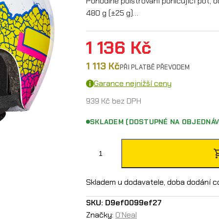
Pohodlné polstrování pohlcující pot, 
480 g (±25 g)…
1 136
Kč
1 113
Kč
PŘI PLATBĚ PŘEVODEM
Garance nejnižší ceny
939
Kč
bez DPH
SKLADEM (DOSTUPNÉ NA OBJEDNÁV
O
´
N
Skladem u dodavatele, doba dodání c
e
SKU:
D9ef0099ef27
a
Značky:
O’Neal