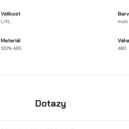
t
v
Velikost
Bar
L/XL
multi
í
Materiál
Váh
100% ABS
480
Dotazy