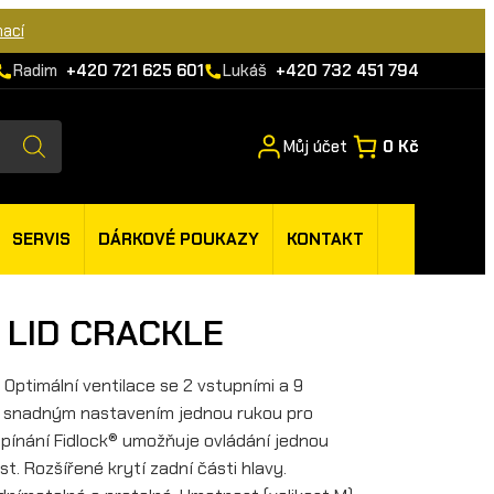
mací
Radim
+420 721 625 601
Lukáš
+420 732 451 794
Můj účet
0 Kč
SERVIS
DÁRKOVÉ POUKAZY
KONTAKT
T LID CRACKLE
 Optimální ventilace se 2 vstupními a 9
e snadným nastavením jednou rukou pro
pínání Fidlock® umožňuje ovládání jednou
t. Rozšířené krytí zadní části hlavy.