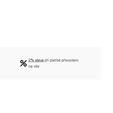
2% sleva
při platbě převodem
na vše