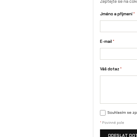
Zeptejte se na cok
Jméno a příjmení
*
E-mail
*
Váš dotaz
*
Souhlasím se zp
*
Povinné pole
ODESLAT DO