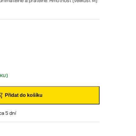
odnímatelné a pratelné. Hmotnost (velikost M):
KU)
Přidat do košíku
ca 5 dní