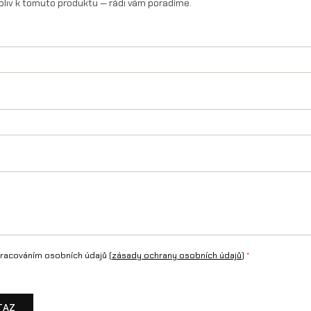
oliv k tomuto produktu — rádi vám poradíme.
racováním osobních údajů (
zásady ochrany osobních údajů
)
*
TAZ