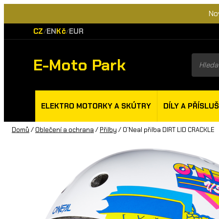
No
CZ
EN
Kč
EUR
/
/
E-Moto Park
Product
search
ELEKTRO MOTORKY A SKÚTRY
DÍLY A PŘÍSLU
Domů
/
Oblečení a ochrana
/
Přilby
/ O´Neal přilba DIRT LID CRACKLE