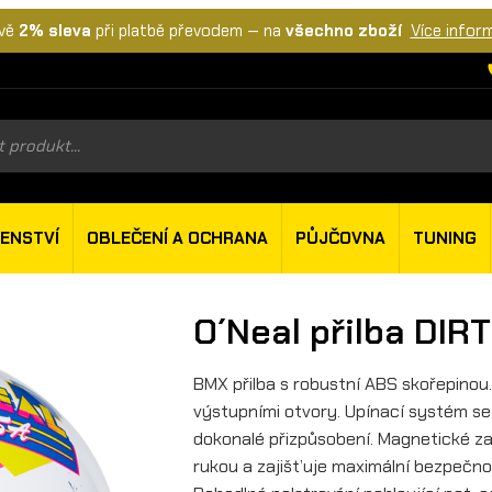
vě
2% sleva
při platbě převodem — na
všechno zboží
Více infor
s
ŠENSTVÍ
OBLEČENÍ A OCHRANA
PŮJČOVNA
TUNING
O´Neal přilba DIR
BMX přilba s robustní ABS skořepinou.
výstupními otvory. Upínací systém s
dokonalé přizpůsobení. Magnetické za
rukou a zajišťuje maximální bezpečnos