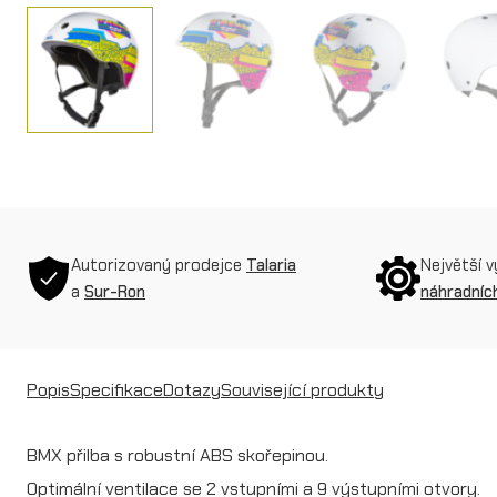
Autorizovaný prodejce
Talaria
Největší 
a
Sur-Ron
náhradních
Popis
Specifikace
Dotazy
Související produkty
BMX přilba s robustní ABS skořepinou.
Optimální ventilace se 2 vstupními a 9 výstupními otvory.