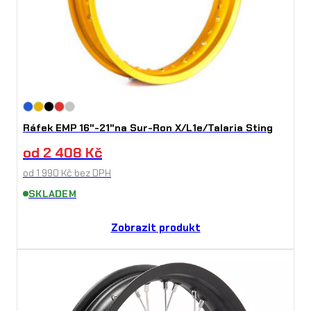
Ráfek EMP 16"-21"na Sur-Ron X/L1e/Talaria Sting
od
2 408
Kč
od
1 990
Kč
bez DPH
SKLADEM
Zobrazit produkt