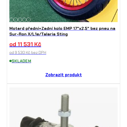
Motard přední+Zadní kolo EMP 17"x2,5" bez pneu na
Sur-Ron X/L1e/Talaria Sting
od
11 531
Kč
od
9 530
Kč
bez DPH
SKLADEM
Zobrazit produkt