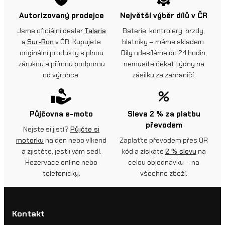
Autorizovaný prodejce
Největší výběr dílů v ČR
Jsme oficiální dealer
Talaria
Baterie, kontrolery, brzdy,
a
Sur-Ron
v ČR. Kupujete
blatníky – máme skladem.
originální produkty s plnou
Díly
odesíláme do 24 hodin,
zárukou a přímou podporou
nemusíte čekat týdny na
od výrobce.
zásilku ze zahraničí.
Půjčovna e-moto
Sleva 2 % za platbu
převodem
Nejste si jistí?
Půjčte si
motorku
na den nebo víkend
Zaplaťte převodem přes QR
a zjistěte, jestli vám sedí.
kód a získáte
2 % slevu
na
Rezervace online nebo
celou objednávku – na
telefonicky.
všechno zboží.
Kontakt