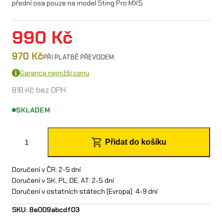
přední osa pouze na model Sting Pro MX5
990
Kč
970
Kč
PŘI PLATBĚ PŘEVODEM
Garance nejnižší ceny
818
Kč
bez DPH
SKLADEM
p
Přidat do košíku
ř
e
Doručení v ČR: 2-5 dní
Doručení v SK, PL, DE, AT: 2-5 dní
d
Doručení v ostatních státech (Evropa): 4-9 dní
n
SKU:
8e009abcdf03
í