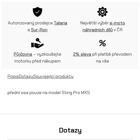
o
s
Autorizovaný prodejce
Talaria
Největší výběr
e-moto
a
Sur-Ron
náhradních dílů
v ČR
a
P
R
Půjčovna
– vyzkoušejte
2% sleva
při platbě převodem
motorku před nákupem
na vše
O
S
Popis
Dotazy
Související produkty
t
přední osa pouze na model Sting Pro MX5
i
n
g
T
Dotazy
a