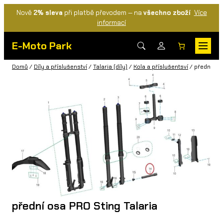
Nově
2% sleva
při platbě převodem — na
všechno zboží
Více
informací
E-Moto Park
Domů
/
Díly a příslušenství
/
Talaria (díly)
/
Kola a příslušentsví
/ přední osa
přední osa PRO Sting Talaria