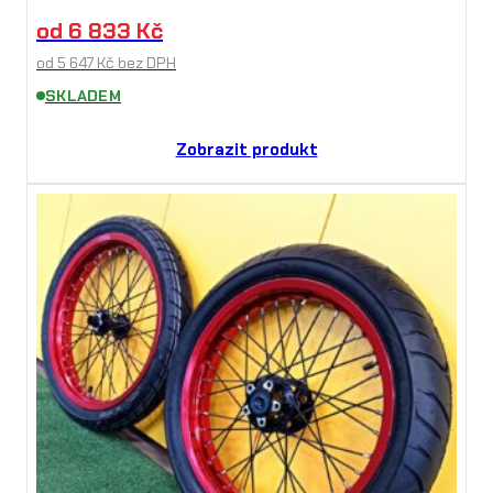
od
6 833
Kč
od
5 647
Kč
bez DPH
SKLADEM
Zobrazit produkt