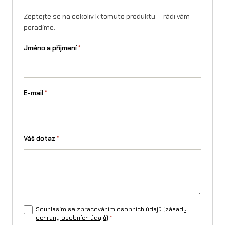
l
Zeptejte se na cokoliv k tomuto produktu — rádi vám
poradíme.
a
r
Jméno a příjmení
*
i
a
E-mail
*
m
n
o
Váš dotaz
*
ž
s
t
v
Souhlasím se zpracováním osobních údajů (
zásady
í
ochrany osobních údajů
)
*