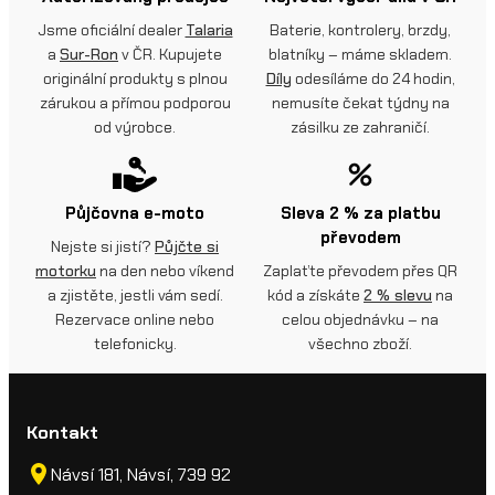
Jsme oficiální dealer
Talaria
Baterie, kontrolery, brzdy,
a
Sur-Ron
v ČR. Kupujete
blatníky – máme skladem.
originální produkty s plnou
Díly
odesíláme do 24 hodin,
zárukou a přímou podporou
nemusíte čekat týdny na
od výrobce.
zásilku ze zahraničí.
Půjčovna e-moto
Sleva 2 % za platbu
převodem
Nejste si jistí?
Půjčte si
motorku
na den nebo víkend
Zaplaťte převodem přes QR
a zjistěte, jestli vám sedí.
kód a získáte
2 % slevu
na
Rezervace online nebo
celou objednávku – na
telefonicky.
všechno zboží.
Kontakt
Návsí 181, Návsí, 739 92