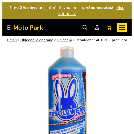
Nově
2% sleva
při platbě převodem — na
všechno zboží
Více
informací
E-Moto Park
Domů
/
Oblečení a ochrana
/
Oblečení
/ ResolvWear ACTIVE – prací prostřed