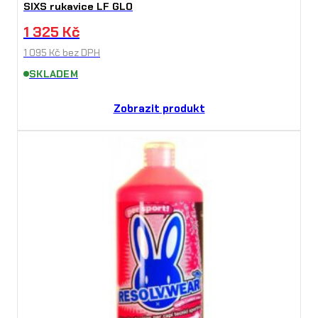
SIXS rukavice LF GLO
1 325
Kč
1 095
Kč
bez DPH
SKLADEM
Zobrazit produkt