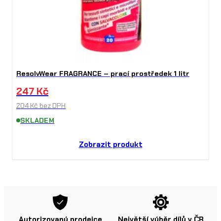
ResolvWear FRAGRANCE – prací prostředek 1 litr
247
Kč
204
Kč
bez DPH
SKLADEM
Zobrazit produkt
Autorizovaný prodejce
Největší výběr dílů v ČR