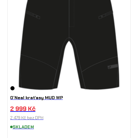
O´Neal kraťasy MUD WP
2 999
Kč
2 479
Kč
bez DPH
SKLADEM