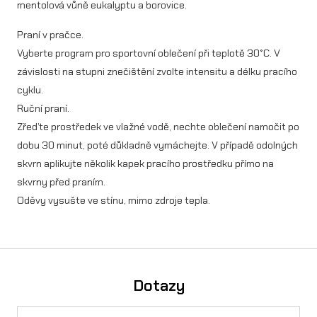
1
mentolová vůně eukalyptu a borovice.
l
Praní v pračce.
i
Vyberte program pro sportovní oblečení při teplotě 30°C. V
závislosti na stupni znečištění zvolte intensitu a délku pracího
t
cyklu.
r
Ruční praní.
m
Zřeďte prostředek ve vlažné vodě, nechte oblečení namočit po
dobu 30 minut, poté důkladně vymáchejte. V případě odolných
n
skvrn aplikujte několik kapek pracího prostředku přímo na
o
skvrny před praním.
ž
Oděvy vysušte ve stínu, mimo zdroje tepla.
s
t
v
Dotazy
í