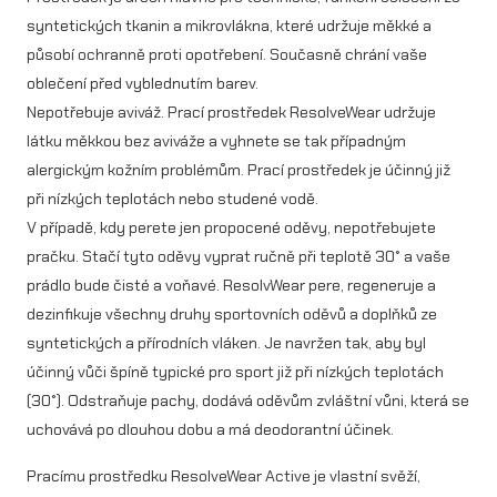
a
syntetických tkanin a mikrovlákna, které udržuje měkké a
c
působí ochranně proti opotřebení. Současně chrání vaše
oblečení před vyblednutím barev.
í
Nepotřebuje aviváž. Prací prostředek ResolveWear udržuje
p
látku měkkou bez aviváže a vyhnete se tak případným
r
alergickým kožním problémům. Prací prostředek je účinný již
o
při nízkých teplotách nebo studené vodě.
V případě, kdy perete jen propocené oděvy, nepotřebujete
s
pračku. Stačí tyto oděvy vyprat ručně při teplotě 30° a vaše
t
prádlo bude čisté a voňavé. ResolvWear pere, regeneruje a
ř
dezinfikuje všechny druhy sportovních oděvů a doplňků ze
syntetických a přírodních vláken. Je navržen tak, aby byl
e
účinný vůči špíně typické pro sport již při nízkých teplotách
d
(30°). Odstraňuje pachy, dodává oděvům zvláštní vůni, která se
e
uchovává po dlouhou dobu a má deodorantní účinek.
k
Pracímu prostředku ResolveWear Active je vlastní svěží,