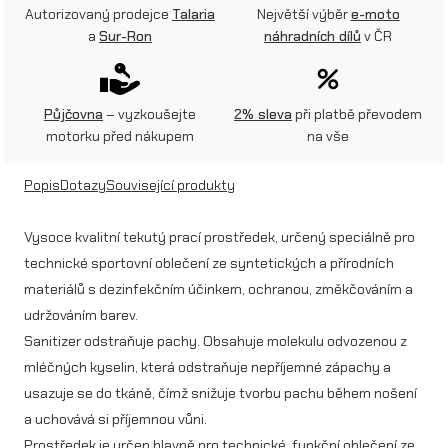
W
Autorizovaný prodejce
Talaria
Největší výběr
e-moto
a
Sur-Ron
náhradních dílů
v ČR
e
a
Půjčovna
– vyzkoušejte
2% sleva
při platbě převodem
r
motorku před nákupem
na vše
A
C
Popis
Dotazy
Související produkty
T
Vysoce kvalitní tekutý prací prostředek, určený speciálně pro
I
technické sportovní oblečení ze syntetických a přírodních
V
materiálů s dezinfekčním účinkem, ochranou, změkčováním a
udržováním barev.
E
Sanitizer odstraňuje pachy. Obsahuje molekulu odvozenou z
–
mléčných kyselin, která odstraňuje nepříjemné zápachy a
p
usazuje se do tkáně, čímž snižuje tvorbu pachu během nošení
a uchovává si příjemnou vůni.
r
Prostředek je určen hlavně pro technické, funkční oblečení ze