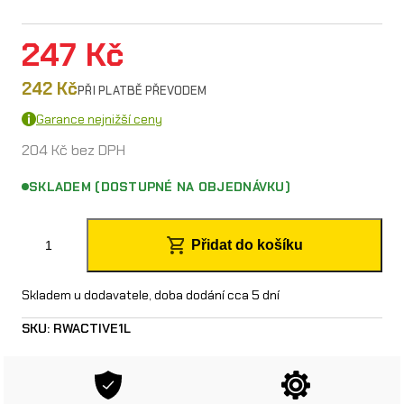
247
Kč
242
Kč
PŘI PLATBĚ PŘEVODEM
Garance nejnižší ceny
204
Kč
bez DPH
SKLADEM (DOSTUPNÉ NA OBJEDNÁVKU)
R
Přidat do košíku
e
s
Skladem u dodavatele, doba dodání cca 5 dní
o
SKU:
RWACTIVE1L
l
v