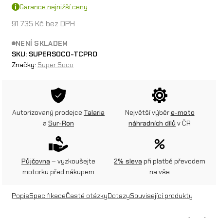
Garance nejnižší ceny
91 735
Kč
bez DPH
NENÍ SKLADEM
SKU:
SUPERSOCO-TCPRO
Značky:
Super Soco
Autorizovaný prodejce
Talaria
Největší výběr
e-moto
a
Sur-Ron
náhradních dílů
v ČR
Půjčovna
– vyzkoušejte
2% sleva
při platbě převodem
motorku před nákupem
na vše
Popis
Specifikace
Časté otázky
Dotazy
Související produkty