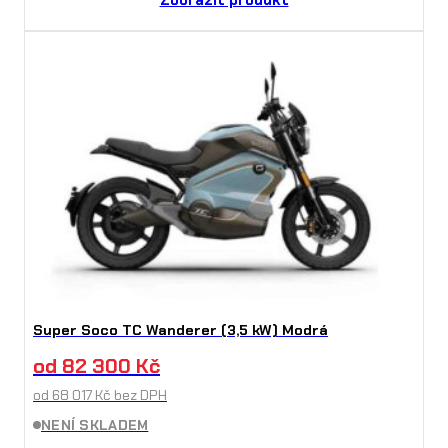
Zobrazit produkt
Super Soco TC Wanderer (3,5 kW) Modrá
od
82 300
Kč
od
68 017
Kč
bez DPH
NENÍ SKLADEM