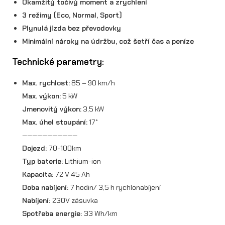
Okamžitý točivý moment a zrychlení
3 režimy (Eco, Normal, Sport)
Plynulá jízda bez převodovky
Minimální nároky na údržbu, což šetří čas a peníze
Technické parametry:
Max. rychlost:
85 – 90 km/h
Max. výkon:
5 kW
Jmenovitý výkon:
3,5 kW
Max. úhel stoupání:
17°
———————————
Dojezd:
70-100km
Typ baterie:
Lithium-ion
Kapacita:
72 V 45 Ah
Doba nabíjení:
7 hodin/ 3,5 h rychlonabíjení
Nabíjení:
230V zásuvka
Spotřeba energie:
33 Wh/km