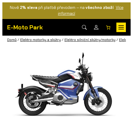
Nově
2% sleva
při platbě převodem — na
všechno zboží
Více
informací
E-Moto Park
Domů
/
Elektro motorky a skútry
/
Elektro silniční skútry/motorky
/
Elektric