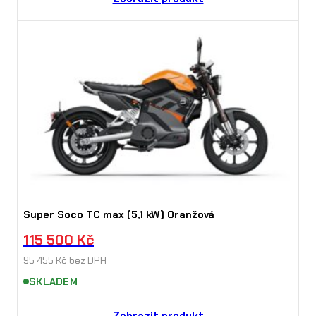
Super Soco TC max (5,1 kW) Oranžová
115 500
Kč
95 455
Kč
bez DPH
SKLADEM