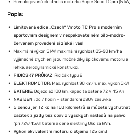
Homologovaná elektrická motorka Super Soco TC pro (5 kW)
Popis:
Limitovaná edice „Czech“ Vmoto TC Pro s moderním
sportovním designem v neopakovatelném bílo-modro-
červeném provedení si získá i vás!
Maximální výkon 5 kW, maximální rychlost 85-90 km/ha
výjimečné zrychlení jsou možné díky špičkovému motoru a
lehké, aerodynamické konstrukci.
ŘIDIČSKÝ PRŮKAZ:
Řidičák typu B
ELEKTROMOTOR:
Max. rychlost 90 km/h, max. výkon 5kW
BATERIE:
Dojezd až 100 km, kapacita baterie 72 V 45 Ah
NABÍJENÍ:
do 7 hodin – standardní 230V zásuvka
S cenou jen 12 kč na 100 kilometrů si můžete vychutnat
zážitek z jízdy bez obav z vysokých nákladů na palivo.
*při 72V/45Ah baterii a ceně elektřiny 8kč za kWh.
Výkon ekvivalentní motoru o objemu 125 cm3