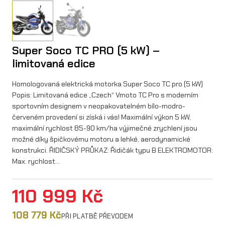
Super Soco TC PRO (5 kW) –
limitovaná edice
Homologovaná elektrická motorka Super Soco TC pro (5 kW)
Popis: Limitovaná edice „Czech“ Vmoto TC Pro s moderním
sportovním designem v neopakovatelném bílo-modro-
červeném provedení si získá i vás! Maximální výkon 5 kW,
maximální rychlost 85-90 km/ha výjimečné zrychlení jsou
možné díky špičkovému motoru a lehké, aerodynamické
konstrukci. ŘIDIČSKÝ PRŮKAZ: Řidičák typu B ELEKTROMOTOR:
Max. rychlost…
110 999
Kč
108 779
Kč
PŘI PLATBĚ PŘEVODEM