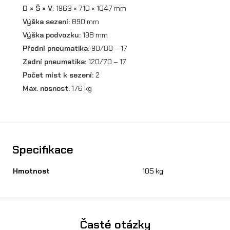
D × Š × V:
1963 × 710 × 1047 mm
Výška sezení:
890 mm
Výška podvozku:
198 mm
Přední pneumatika:
90/80 – 17
Zadní pneumatika:
120/70 – 17
Počet míst k sezení:
2
Max. nosnost:
176 kg
Specifikace
Hmotnost
105 kg
Časté otázky