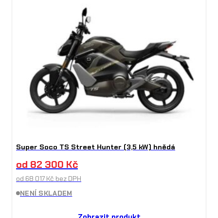
Super Soco TS Street Hunter (3,5 kW) hnědá
od
82 300
Kč
od
68 017
Kč
bez DPH
NENÍ SKLADEM
Zobrazit produkt