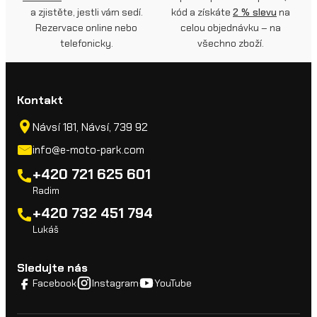
a zjistěte, jestli vám sedí.
kód a získáte
2 % slevu
na
Rezervace online nebo
celou objednávku – na
telefonicky.
všechno zboží.
Kontakt
Návsí 181, Návsí, 739 92
info@e-moto-park.com
+420 721 625 601
Radim
+420 732 451 794
Lukáš
Sledujte nás
Facebook
Instagram
YouTube