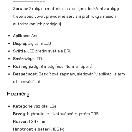
———————————
Záruka:
2 roky na motorku i baterii (pro dodržení záruky je
třeba absolvovat pravidelné servisní prohlídky u našich
autorizovaných prodejců)
Aplikace:
Ano
Displej:
Digitální LCD
Světla:
LED přední světla s DRL
Směrovky:
LED
Režimy jízdy:
3 módy (Eco, Normal, Sport)
Bezpečnost:
Bezklíčové zapínání, sledování v aplikaci, alarm
a blokování kol
Rozměry:
Kategorie vozidla:
L3e
Brzdy:
hydraulické – kotoučové, systém CBS
Rozvor:
1 347 mm
Hmotnost s baterií:
105 kg