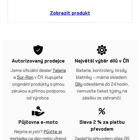
Zobrazit produkt
Autorizovaný prodejce
Největší výběr dílů v ČR
Jsme oficiální dealer
Talaria
Baterie, kontrolery, brzdy,
a
Sur-Ron
v ČR. Kupujete
blatníky – máme skladem.
originální produkty s plnou
Díly
odesíláme do 24 hodin,
zárukou a přímou podporou
nemusíte čekat týdny na
od výrobce.
zásilku ze zahraničí.
Půjčovna e-moto
Sleva 2 % za platbu
převodem
Nejste si jistí?
Půjčte si
motorku
na den nebo víkend
Zaplaťte převodem přes QR