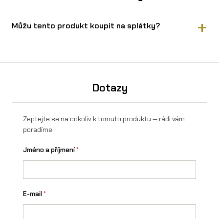
Můžu tento produkt koupit na splátky?
Ano, Super Soco TC PRO (5 kW) – limitovaná edice koupíte na
splátky přes Essox — vyřízení online, bez registrace.
Spočítejte si výši měsíční splátky v kalkulačce
. Splátky lze
sjednat i na firmu.
Dotazy
Zeptejte se na cokoliv k tomuto produktu — rádi vám
poradíme.
Jméno a příjmení
*
E-mail
*