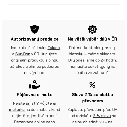
Autorizovaný prodejce
Největší výběr dílů v ČR
Jsme oficiální dealer
Talaria
Baterie, kontrolery, brzdy,
a
Sur-Ron
v ČR. Kupujete
blatníky – máme skladem.
originální produkty s plnou
Díly
odesíláme do 24 hodin,
zárukou a přímou podporou
nemusíte čekat týdny na
od výrobce.
zásilku ze zahraničí.
Půjčovna e-moto
Sleva 2 % za platbu
převodem
Nejste si jistí?
Půjčte si
motorku
na den nebo víkend
Zaplaťte převodem přes QR
a zjistěte, jestli vám sedí.
kód a získáte
2 % slevu
na
Rezervace online nebo
celou objednávku – na