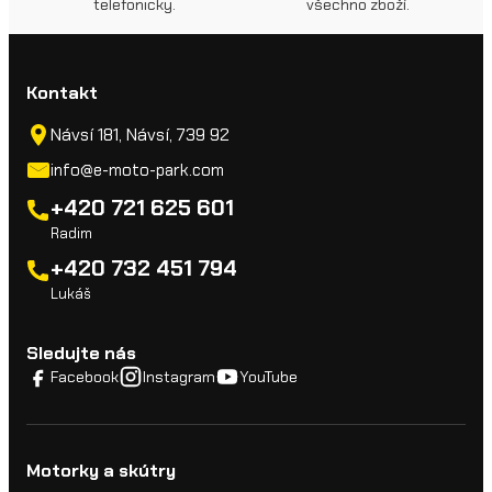
telefonicky.
všechno zboží.
Kontakt
Návsí 181, Návsí, 739 92
info@e-moto-park.com
+420 721 625 601
Radim
+420 732 451 794
Lukáš
Sledujte nás
Facebook
Instagram
YouTube
Motorky a skútry