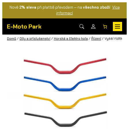
Nově
2% sleva
při platbě převodem — na
všechno zboží
Více
informací
E-Moto Park
Domů
/
Díly a příslušenství
/
Horská a Elektro kola
/
Řízení
/ Vyšší řídítka (