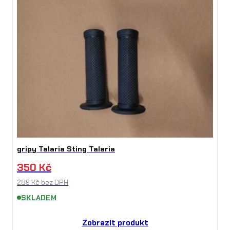
gripy Talaria Sting Talaria
350
Kč
289
Kč
bez DPH
SKLADEM
Zobrazit produkt