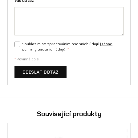
Váš dotaz
*
r
-
R
o
n
Souhlasím se zpracováním osobních údajů (
zásady
ochrany osobních údajů
)
*
X
*
Povinné pole
/
ODESLAT DOTAZ
L
1
e
/
Související produkty
T
a
l