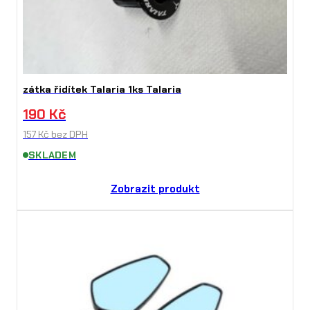
zátka řidítek Talaria 1ks Talaria
190
Kč
157
Kč
bez DPH
SKLADEM
Zobrazit produkt