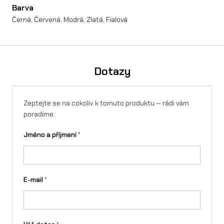
(
Barva
Černá, Červená, Modrá, Zlatá, Fialová
B
a
r
Dotazy
e
v
Zeptejte se na cokoliv k tomuto produktu — rádi vám
n
poradíme.
é
Jméno a příjmení
*
)
n
a
E-mail
*
S
u