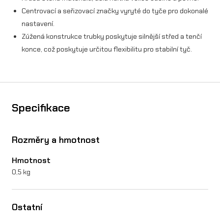
)
Centrovací a seřizovací značky vyryté do tyče pro dokonalé
nastavení.
(
Zúžená konstrukce trubky poskytuje silnější střed a tenčí
z
konce, což poskytuje určitou flexibilitu pro stabilní tyč.
d
v
i
Specifikace
h
1
Rozměry a hmotnost
3
4
Hmotnost
0,5 kg
m
m
Ostatní
)