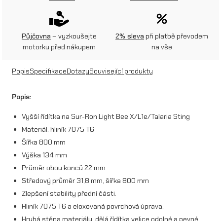
í
d
Půjčovna
– vyzkoušejte
2% sleva
při platbě převodem
í
motorku před nákupem
na vše
t
Popis
Specifikace
Dotazy
Související produkty
k
a
Popis:
(
Vyšší řídítka na Sur-Ron Light Bee X/L1e/Talaria Sting
3
Materiál: hliník 7075 T6
Šířka 800 mm
1
Výška 134 mm
,
Průměr obou konců 22 mm
8
Středový průměr 31,8 mm, šířka 800 mm
Zlepšení stability přední části.
m
Hliník 7075 T6 a eloxovaná povrchová úprava.
m
Hrubá stěna materiálu, dělá řídítka velice odolné a pevné.