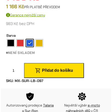
1 166
Kč
PŘI PLATBĚ PŘEVODEM
Garance nejnižší ceny
983
Kč
bez DPH
Barva
NENÍ SKLADEM
V
Přidat do košíku
y
SKU:
MX-SUR-LB-097
š
š
í
Autorizovaný prodejce
Talaria
Největší výběr
e-moto
ř
a
Sur-Ron
náhradních dílů
v ČR