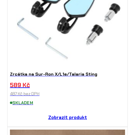
Zrcátka na Sur-Ron X/L1e/Talaria Sting
589
Kč
487
Kč
bez DPH
SKLADEM
Zobrazit produkt