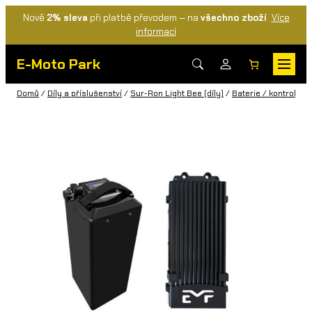
Nově
2% sleva
při platbě převodem — na
všechno zboží
Více
informací
E-Moto Park
Domů
/
Díly a příslušenství
/
Sur-Ron Light Bee (díly)
/
Baterie / kontrolery