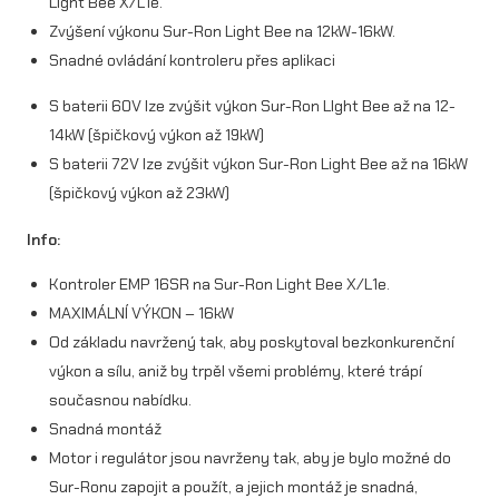
Light Bee X/L1e.
Zvýšení výkonu Sur-Ron Light Bee na 12kW-16kW.
.
Snadné ovládání kontroleru přes aplikaci
1
S baterii 60V lze zvýšit výkon Sur-Ron LIght Bee až na 12-
6
14kW (špičkový výkon až 19kW)
k
S baterii 72V lze zvýšit výkon Sur-Ron Light Bee až na 16kW
W
(špičkový výkon až 23kW)
)
Info:
n
Kontroler EMP 16SR na Sur-Ron Light Bee X/L1e.
a
MAXIMÁLNÍ VÝKON – 16kW
S
Od základu navržený tak, aby poskytoval bezkonkurenční
výkon a sílu, aniž by trpěl všemi problémy, které trápí
u
současnou nabídku.
r
Snadná montáž
-
Motor i regulátor jsou navrženy tak, aby je bylo možné do
R
Sur-Ronu zapojit a použít, a jejich montáž je snadná,