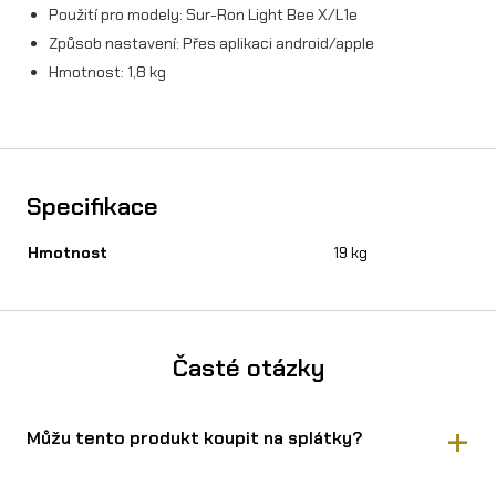
Použití pro modely: Sur-Ron Light Bee X/L1e
v
Způsob nastavení: Přes aplikaci android/apple
í
Hmotnost: 1,8 kg
Specifikace
Hmotnost
19 kg
Časté otázky
Můžu tento produkt koupit na splátky?
Ano, Zvýhodněný set EMP Baterie 60V 65Ah(3900Wh) +