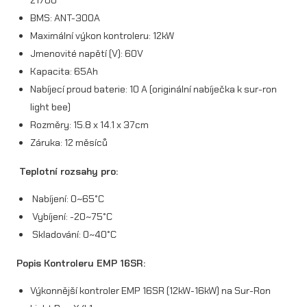
l
BMS: ANT-300A
e
Maximální výkon kontroleru: 12kW
r
Jmenovité napětí (V): 60V
E
Kapacita: 65Ah
Nabíjecí proud baterie: 10 A (originální nabíječka k sur-ron
M
light bee)
P
Rozměry: 15.8 x 14.1 x 37cm
1
Záruka: 12 měsíců
6
Teplotní rozsahy pro:
S
Nabíjení: 0~65°C
R
Vybíjení: -20~75°C
(
Skladování: 0~40°C
m
Popis Kontroleru EMP 16SR:
a
Výkonnější kontroler EMP 16SR (12kW-16kW) na Sur-Ron
x