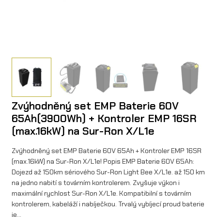
Zvýhodněný set EMP Baterie 60V
65Ah(3900Wh) + Kontroler EMP 16SR
(max.16kW) na Sur-Ron X/L1e
Zvýhodněný set EMP Baterie 60V 65Ah + Kontroler EMP 16SR
(max.16kW) na Sur-Ron X/L1e! Popis EMP Baterie 60V 65Ah:
Dojezd až 150km sériového Sur-Ron Light Bee X/L1e. až 150 km
na jedno nabití s továrním kontrolerem. Zvyšuje výkon i
maximální rychlost Sur-Ron X/L1e. Kompatibilní s továrním
kontrolerem, kabeláží i nabíječkou. Trvalý vybíjecí proud baterie
je…