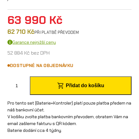
63 990
Kč
62 710
Kč
PŘI PLATBĚ PŘEVODEM
Garance nejnižší ceny
52 884
Kč
bez DPH
DOSTUPNÉ NA OBJEDNÁVKU
Z
Přidat do košíku
v
ý
Pro tento set (Baterie+Kontroler) platí pouze platba předem na
náš bankovní účet.
h
V košíku zvolte platba bankovním převodem, obratem Vám na
email zašleme fakturu s QR kódem.
o
Baterie dodání cca 4 týdny.
d