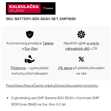
n
ě
SKU:
BATTERY-60V-65AH-SET-EMP16SR
n
ý
s
Autorizovaný prodejce
Talaria
Největší výběr
e-moto
e
a
Sur-Ron
náhradních dílů
v ČR
t
E
Půjčovna
– vyzkoušejte
2% sleva
při platbě převodem
M
motorku před nákupem
na vše
P
Popis
Specifikace
Časté otázky
Dotazy
Související produkty
B
a
Zvýhodněný set EMP Baterie 60V 65Ah + Kontroler EMP
16SR (max.16kW) na Sur-Ron X/L1e!
t