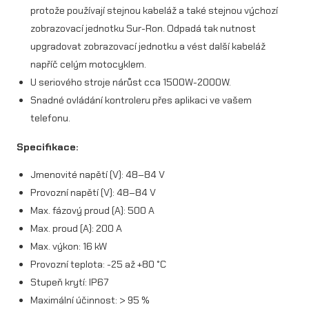
protože používají stejnou kabeláž a také stejnou výchozí
o
zobrazovací jednotku Sur-Ron. Odpadá tak nutnost
n
upgradovat zobrazovací jednotku a vést další kabeláž
X
napříč celým motocyklem.
U seriového stroje nárůst cca 1500W-2000W.
/
Snadné ovládání kontroleru přes aplikaci ve vašem
L
telefonu.
1
Specifikace:
e
Jmenovité napětí (V): 48–84 V
m
Provozní napětí (V): 48–84 V
n
Max. fázový proud (A): 500 A
o
Max. proud (A): 200 A
Max. výkon: 16 kW
ž
Provozní teplota: -25 až +80 °C
s
Stupeň krytí: IP67
t
Maximální účinnost: > 95 %