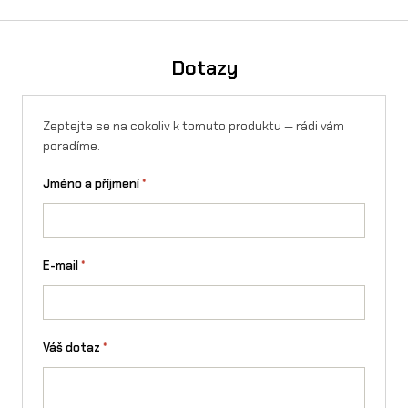
Kontroler EMP 16SR (max.16kW) na Sur-Ron X/L1e koupíte na
splátky přes Essox — vyřízení online, bez registrace.
Spočítejte si výši měsíční splátky v kalkulačce
. Splátky lze
Dotazy
sjednat i na firmu.
Zeptejte se na cokoliv k tomuto produktu — rádi vám
poradíme.
Jméno a příjmení
*
E-mail
*
Váš dotaz
*