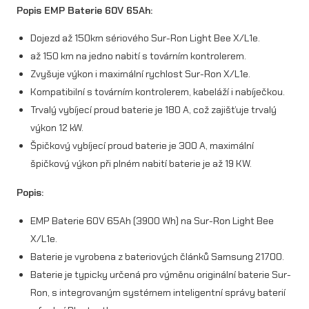
e
Popis EMP Baterie 60V 65Ah:
r
Dojezd až 150km sériového Sur-Ron Light Bee X/L1e.
i
až 150 km na jedno nabití s továrním kontrolerem.
Zvyšuje výkon i maximální rychlost Sur-Ron X/L1e.
e
Kompatibilní s továrním kontrolerem, kabeláží i nabíječkou.
6
Trvalý vybíjecí proud baterie je 180 A, což zajišťuje trvalý
0
výkon 12 kW.
Špičkový vybíjecí proud baterie je 300 A, maximální
V
špičkový výkon při plném nabití baterie je až 19 KW.
6
Popis:
5
A
EMP Baterie 60V 65Ah (3900 Wh) na Sur-Ron Light Bee
X/L1e.
h
Baterie je vyrobena z bateriových článků Samsung 21700.
(
Baterie je typicky určená pro výměnu originální baterie Sur-
3
Ron, s integrovaným systémem inteligentní správy baterií