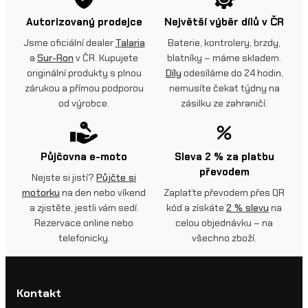
Autorizovaný prodejce
Největší výběr dílů v ČR
Jsme oficiální dealer
Talaria
Baterie, kontrolery, brzdy,
a
Sur-Ron
v ČR. Kupujete
blatníky – máme skladem.
originální produkty s plnou
Díly
odesíláme do 24 hodin,
zárukou a přímou podporou
nemusíte čekat týdny na
od výrobce.
zásilku ze zahraničí.
Půjčovna e-moto
Sleva 2 % za platbu
převodem
Nejste si jistí?
Půjčte si
motorku
na den nebo víkend
Zaplaťte převodem přes QR
a zjistěte, jestli vám sedí.
kód a získáte
2 % slevu
na
Rezervace online nebo
celou objednávku – na
telefonicky.
všechno zboží.
Kontakt