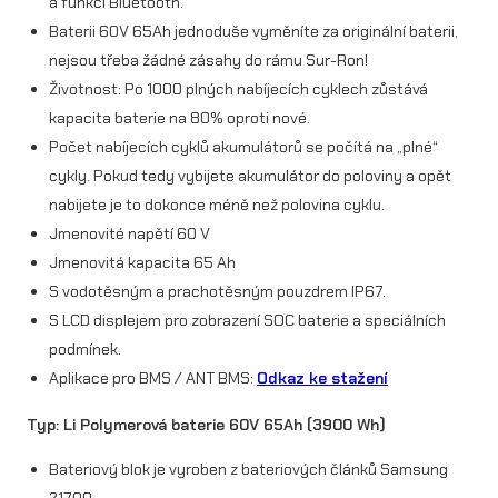
a funkcí Bluetooth.
9
Baterii 60V 65Ah jednoduše vyměníte za originální baterii,
0
nejsou třeba žádné zásahy do rámu Sur-Ron!
0
Životnost: Po 1000 plných nabíjecích cyklech zůstává
kapacita baterie na 80% oproti nové.
W
Počet nabíjecích cyklů akumulátorů se počítá na „plné“
h
cykly. Pokud tedy vybijete akumulátor do poloviny a opět
)
nabijete je to dokonce méně než polovina cyklu.
Jmenovité napětí 60 V
+
Jmenovitá kapacita 65 Ah
K
S vodotěsným a prachotěsným pouzdrem IP67.
o
S LCD displejem pro zobrazení SOC baterie a speciálních
n
podmínek.
Aplikace pro BMS / ANT BMS:
Odkaz ke stažení
t
r
Typ: Li Polymerová baterie 60V 65Ah (3900 Wh)
o
Bateriový blok je vyroben z bateriových článků Samsung
21700