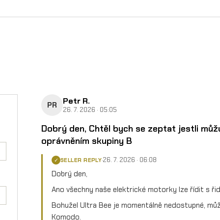
Petr R.
PR
26. 7. 2026 · 05:05
Dobrý den, Chtěl bych se zeptat jestli můžu
oprávněním skupiny B
26. 7. 2026 · 06:08
·
SELLER REPLY
✓
Dobrý den,
Ano všechny naše elektrické motorky lze řídit s ř
Bohužel Ultra Bee je momentálně nedostupné, mů
Komodo.