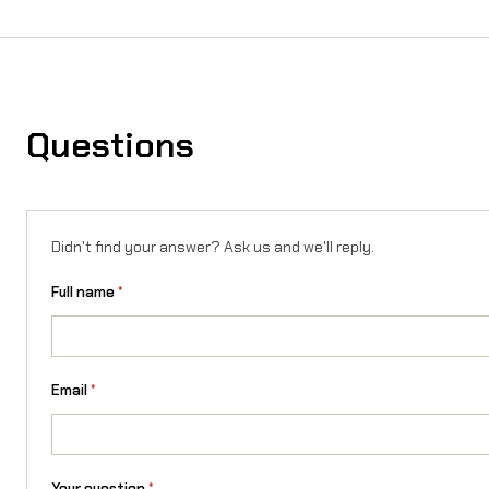
Questions
Didn't find your answer? Ask us and we'll reply.
Full name
*
Email
*
Your question
*