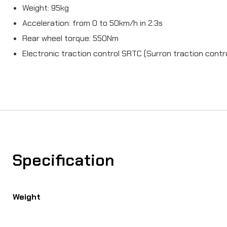
Weight: 95kg
Acceleration: from 0 to 50km/h in 2.3s
Rear wheel torque: 550Nm
Electronic traction control SRTC (Surron traction cont
Specification
Weight