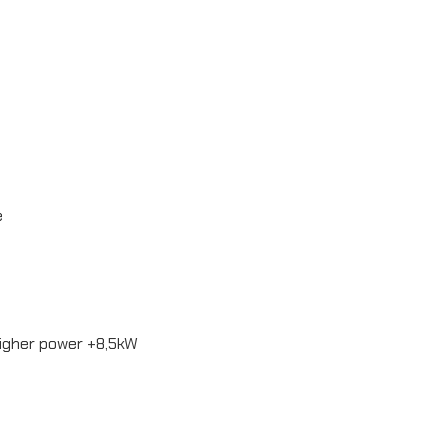
e
higher power +8,5kW