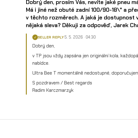
Dobrý den, prosím Vás, nevíte jaké pneu m
Má i jiné než obuté zadní 100/90-18\" a př
v těchto rozměrech. A jaká je dostupnost 
nějaká sleva? Děkuji za odpověď, Jarek C
5. 5. 2026 · 04:30
·
SELLER REPLY
✓
Dobrý den,
v TP jsou vždy zapsána jen originální kola, každo
nabídce.
Ultra Bee T momentálně nedostupné, doporučujem
S pozdravem / Best regards
Radim Karczmarzyk