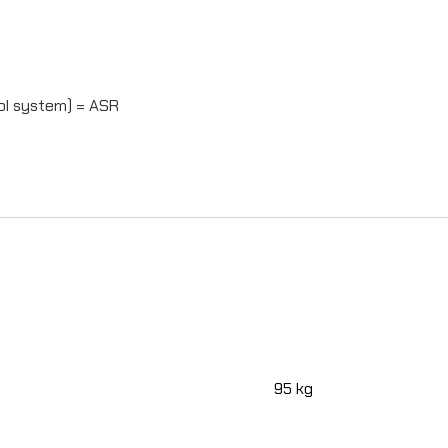
rol system) = ASR
95 kg