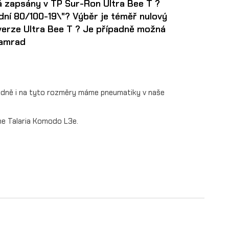
á zapsány v TP Sur-Ron Ultra Bee T ?
ední 80/100-19\"? Výběr je téměř nulový
verze Ultra Bee T ? Je případně možná
hamrad
pádně i na tyto rozměry máme pneumatiky v naše
e Talaria Komodo L3e.