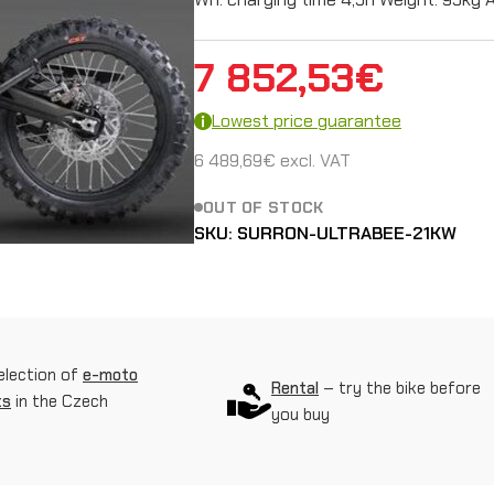
7 852,53
€
Lowest price guarantee
6 489,69
€
excl. VAT
OUT OF STOCK
SKU:
SURRON-ULTRABEE-21KW
election of
e-moto
Rental
– try the bike before
ts
in the Czech
you buy