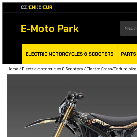
CZ
EN
Kč
EUR
/
/
E-Moto Park
Product
search
ELECTRIC MOTORCYCLES & SCOOTERS
PARTS
Home
/
Electric motorcycles & Scooters
/
Electro Cross/Enduro bike