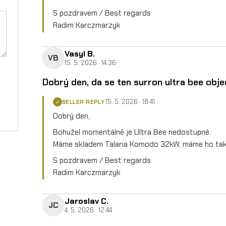
S pozdravem / Best regards
Radim Karczmarzyk
Vasyl B.
VB
15. 5. 2026 · 14:36
Dobrý den, da se ten surron ultra bee obj
15. 5. 2026 · 18:41
·
SELLER REPLY
✓
Dobrý den,
Bohužel momentálně je Ultra Bee nedostupné.
Máme skladem Talaria Komodo 32kW, máme ho také
S pozdravem / Best regards
Radim Karczmarzyk
Jaroslav C.
JC
4. 5. 2026 · 12:44