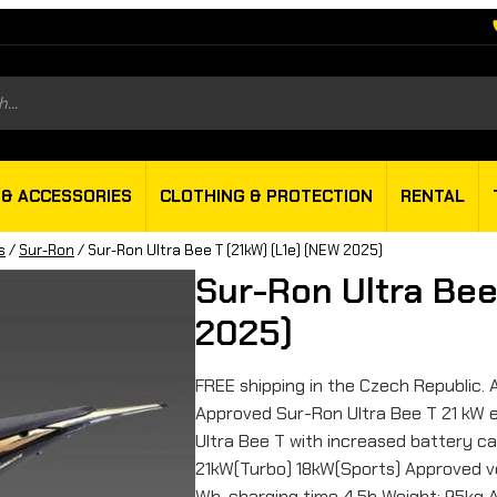
s
 & ACCESSORIES
CLOTHING & PROTECTION
RENTAL
s
/
Sur-Ron
/ Sur-Ron Ultra Bee T (21kW) (L1e) (NEW 2025)
Sur-Ron Ultra Bee
2025)
FREE shipping in the Czech Republic. A
Approved Sur-Ron Ultra Bee T 21 kW e
Ultra Bee T with increased battery c
21kW(Turbo) 18kW(Sports) Approved v
Wh. charging time 4,5h Weight: 95kg 