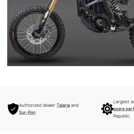
Largest s
Authorized dealer
Talaria
and
spare par
Sur-Ron
Republic