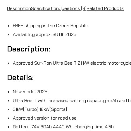
Description
Specification
Questions
(3)
Related Products
FREE shipping in the Czech Republic.
Availability approx. 30.06.2025
Description:
Approved Sur-Ron Ultra Bee T 21 kW electric motorcycl
Details:
New model 2025
Ultra Bee T with increased battery capacity +5Ah and 
21kW(Turbo) 18kW(Sports)
Approved version for road use
Battery: 74V 60Ah 4440 Wh. charging time 4,5h