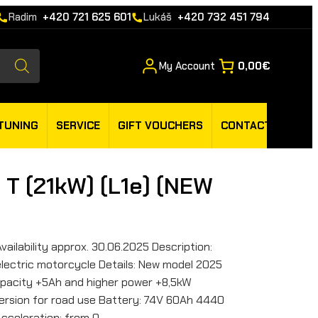
Radim
+420 721 625 601
Lukáš
+420 732 451 794
My Account
0,00€
TUNING
SERVICE
GIFT VOUCHERS
CONTACT
 T (21kW) (L1e) (NEW
vailability approx. 30.06.2025 Description:
lectric motorcycle Details: New model 2025
apacity +5Ah and higher power +8,5kW
ersion for road use Battery: 74V 60Ah 4440
Acceleration: from 0…