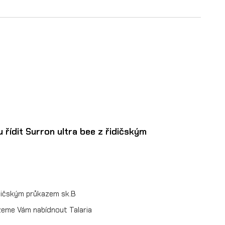
 řídit Surron ultra bee z řidičským
idičským průkazem sk.B
žeme Vám nabídnout Talaria