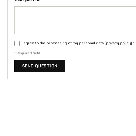
I agree to the processing of my personal data (
privacy policy
)
*
*
Required field
SEND QUESTION