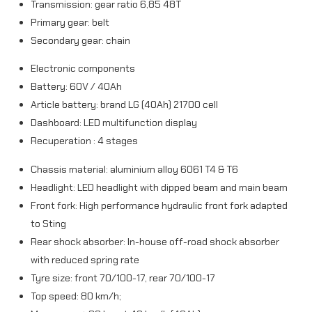
Transmission: gear ratio 6,85 48T
Primary gear: belt
Secondary gear: chain
Electronic components
Battery: 60V / 40Ah
Article battery: brand LG (40Ah) 21700 cell
Dashboard: LED multifunction display
Recuperation : 4 stages
Chassis material: aluminium alloy 6061 T4 & T6
Headlight: LED headlight with dipped beam and main beam
Front fork: High performance hydraulic front fork adapted
to Sting
Rear shock absorber: In-house off-road shock absorber
with reduced spring rate
Tyre size: front 70/100-17, rear 70/100-17
Top speed: 80 km/h;