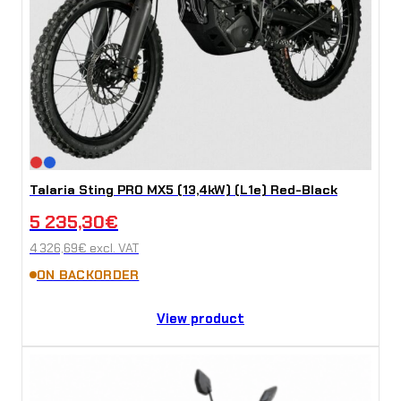
Talaria Sting PRO MX5 (13,4kW) (L1e) Red-Black
5 235,30
€
4 326,69
€
excl. VAT
ON BACKORDER
View product