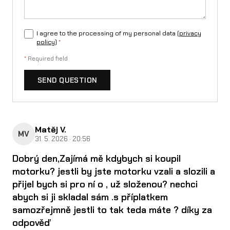
I agree to the processing of my personal data (
privacy
policy
)
*
*
Required field
SEND QUESTION
Matěj V.
MV
31. 5. 2026 · 20:56
Dobrý den,Zajímá mě kdybych si koupil
motorku? jestli by jste motorku vzali a slozili a
přijel bych si pro ní o , už složenou? nechci
abych si ji skladal sám .s příplatkem
samozřejmně jestli to tak teda máte ? díky za
odpověď