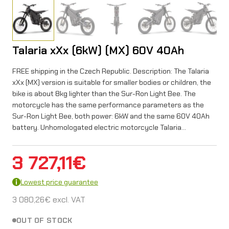
Talaria xXx (6kW) (MX) 60V 40Ah
FREE shipping in the Czech Republic. Description: The Talaria
xXx (MX) version is suitable for smaller bodies or children, the
bike is about 8kg lighter than the Sur-Ron Light Bee. The
motorcycle has the same performance parameters as the
Sur-Ron Light Bee, both power: 6kW and the same 60V 40Ah
battery. Unhomologated electric motorcycle Talaria…
3 727,11
€
Lowest price guarantee
3 080,26
€
excl. VAT
OUT OF STOCK