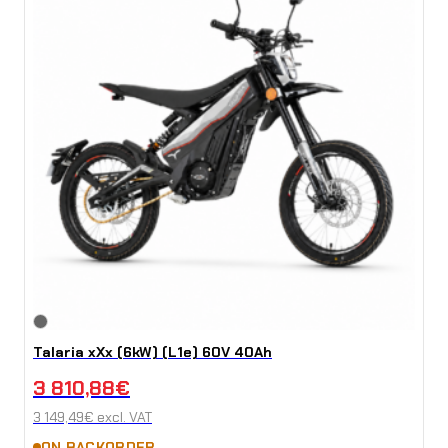
Talaria xXx (6kW) (L1e) 60V 40Ah
3 810,88
€
3 149,49
€
excl. VAT
ON BACKORDER