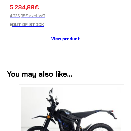
5 234,88
€
4 326,35
€
excl. VAT
OUT OF STOCK
View product
You may also like…