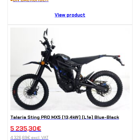
View product
Talaria Sting PRO MX5 (13,4kW) (L1e) Blue-Black
5 235,30
€
4 326,69
€
excl. VAT