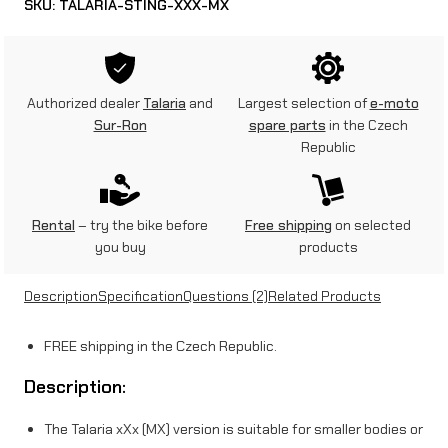
SKU:
TALARIA-STING-XXX-MX
Authorized dealer
Talaria
and
Largest selection of
e-moto
Sur-Ron
spare parts
in the Czech
Republic
Rental
– try the bike before
Free shipping
on selected
you buy
products
Description
Specification
Questions
(2)
Related Products
FREE shipping in the Czech Republic.
Description:
The Talaria xXx (MX) version is suitable for smaller bodies or