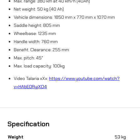
Max. range: ≥80 km at 40 km/h (40Ah)
Net weight: 50 kg (40 Ah)
Vehicle dimensions: 1850 mm x 770 mm x 1070 mm
Saddle height: 805 mm
Wheelbase: 1235 mm
Handle width: 760 mm
Benefit. Clearance: 255 mm
Max. pitch: 45°
Max. load capacity: 100kg
Video Talaria xXx:
https://www.youtube.com/watch?
v=HAbE0RyjXO4
Specification
Weight
53 kg