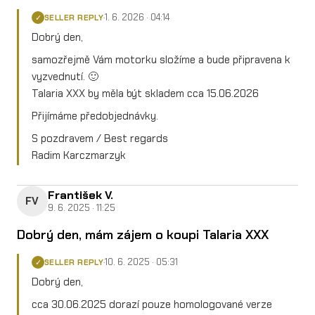
1. 6. 2026 · 04:14
·
SELLER REPLY
✓
Dobrý den,
samozřejmě Vám motorku složíme a bude připravena k
vyzvednutí. 🙂
Talaria XXX by měla být skladem cca 15.06.2026
Přijímáme předobjednávky.
S pozdravem / Best regards
Radim Karczmarzyk
František V.
FV
9. 6. 2025 · 11:25
Dobrý den, mám zájem o koupi Talaria XXX
10. 6. 2025 · 05:31
·
SELLER REPLY
✓
Dobrý den,
cca 30.06.2025 dorazí pouze homologované verze