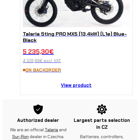
Talaria Sting PRO MX5 (13,4kW) (L1e) Blue-
Black
5 235,30
€
4 326,69
€
excl. VAT
ON BACKORDER
View product
Authorized dealer
Largest parts selection
in CZ
We are an official
Talaria
and
Sur-Ron
dealer in Czechia.
Batteries, controllers,