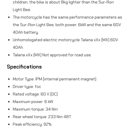
children, the bike is about 8kg lighter than the Sur-Ron
Light Bee.
The motorcycle has the same performance parameters as
the Sur-Ron Light Bee, both power: 6kW and the same 60V
40Ah battery.
Unhomologated electric motorcycle Talaria xXx (MX) 60V
40Ah.
Talaria xXx (MX) Not approved for road use.
Specifications
Motor Type: IPM (internal permanent magnet)
Driver type: foc
Rated voltage: 60 V (DC)
Maximum power: 6 kW
Maximum torque: 34 Nm
Rear wheel torque: 233 Nm 48T
Peak efficiency: 92%