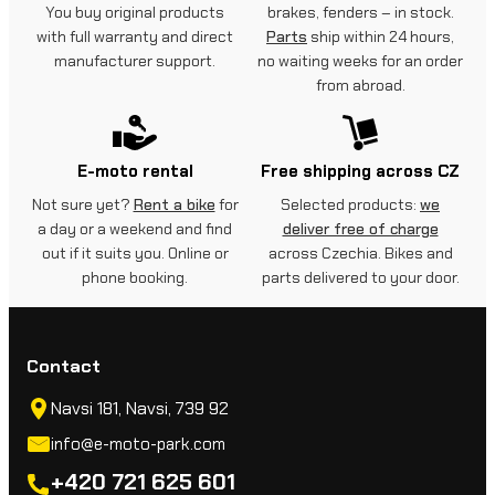
You buy original products
brakes, fenders – in stock.
with full warranty and direct
Parts
ship within 24 hours,
manufacturer support.
no waiting weeks for an order
from abroad.
E-moto rental
Free shipping across CZ
Not sure yet?
Rent a bike
for
Selected products:
we
a day or a weekend and find
deliver free of charge
out if it suits you. Online or
across Czechia. Bikes and
phone booking.
parts delivered to your door.
Contact
Navsi 181, Navsi, 739 92
info@e-moto-park.com
+420 721 625 601