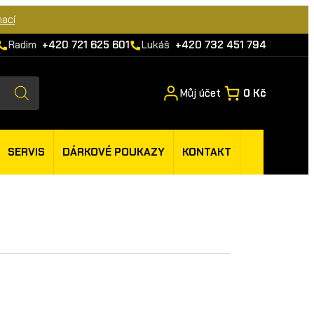
mací
Radim
+420 721 625 601
Lukáš
+420 732 451 794
Můj účet
0 Kč
SERVIS
DÁRKOVÉ POUKAZY
KONTAKT