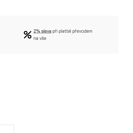
2% sleva
při platbě převodem
na vše