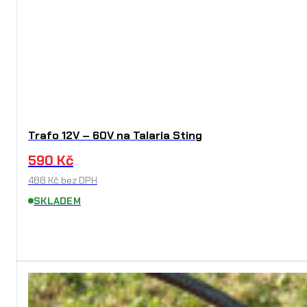
Trafo 12V – 60V na Talaria Sting
590
Kč
488
Kč
bez DPH
SKLADEM