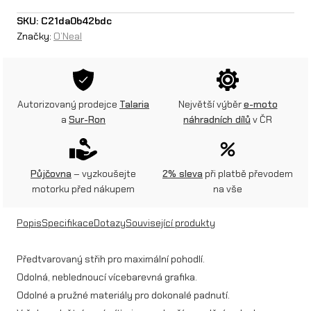
e
SKU:
C21da0b42bdc
Značky:
O’Neal
a
l
d
Autorizovaný prodejce
Talaria
Největší výběr
e-moto
ě
a
Sur-Ron
náhradních dílů
v ČR
t
s
Půjčovna
– vyzkoušejte
2% sleva
při platbě převodem
k
motorku před nákupem
na vše
é
Popis
Specifikace
Dotazy
Související produkty
r
u
Předtvarovaný střih pro maximální pohodlí.
Odolná, neblednoucí vícebarevná grafika.
k
Odolné a pružné materiály pro dokonalé padnutí.
a