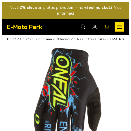
Nově
2% sleva
při platbě převodem — na
všechno zboží
Více
informací
E-Moto Park
Domů
/
Oblečení a ochrana
/
Oblečení
/ O´Neal dětské rukavice MATRIX VIL