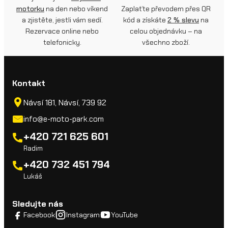
motorku
na den nebo víkend
Zaplaťte převodem přes QR
a zjistěte, jestli vám sedí.
kód a získáte
2 % slevu
na
Rezervace online nebo
celou objednávku – na
telefonicky.
všechno zboží.
Kontakt
Návsí 181, Návsí, 739 92
info@e-moto-park.com
+420 721 625 601
Radim
+420 732 451 794
Lukáš
Sledujte nás
Facebook
Instagram
YouTube