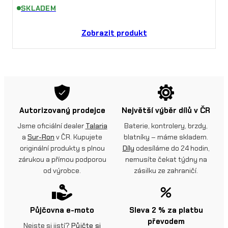
SKLADEM
Zobrazit produkt
Autorizovaný prodejce
Největší výběr dílů v ČR
Jsme oficiální dealer
Talaria
Baterie, kontrolery, brzdy,
a
Sur-Ron
v ČR. Kupujete
blatníky – máme skladem.
originální produkty s plnou
Díly
odesíláme do 24 hodin,
zárukou a přímou podporou
nemusíte čekat týdny na
od výrobce.
zásilku ze zahraničí.
Půjčovna e-moto
Sleva 2 % za platbu
převodem
Nejste si jistí?
Půjčte si