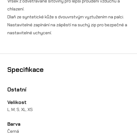
Vršek z odvětrávané síťoviny pro lepší proudění vzduchu a
v
chlazení.
i
Dlaň ze syntetické kůže s dvouvrstvým vyztužením na palci.
Nastavitelné zapínání na zápěstí na suchý zip pro bezpečné a
c
nastavitelné uchycení.
e
M
A
Specifikace
T
R
Ostatní
I
X
Velikost
L, M, S, XL, XS
V
I
Barva
L
Černá