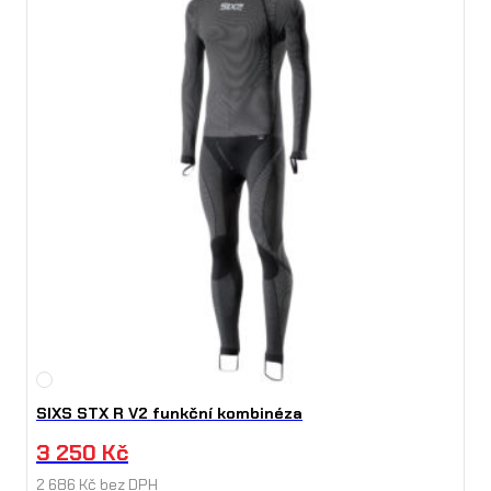
SIXS STX R V2 funkční kombinéza
3 250
Kč
2 686
Kč
bez DPH