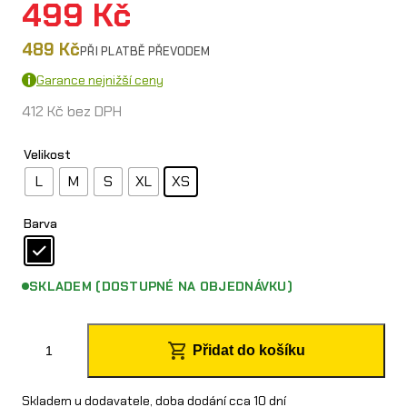
499
Kč
489
Kč
PŘI PLATBĚ PŘEVODEM
Garance nejnižší ceny
412
Kč
bez DPH
Velikost
L
M
S
XL
XS
Barva
SKLADEM (DOSTUPNÉ NA OBJEDNÁVKU)
O
Přidat do košíku
´
N
Skladem u dodavatele, doba dodání cca 10 dní