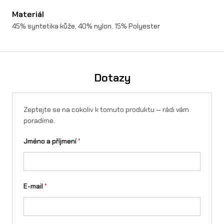
L
Materiál
A
45% syntetika kůže, 40% nylon, 15% Polyester
I
N
Dotazy
m
n
o
Zeptejte se na cokoliv k tomuto produktu — rádi vám
poradíme.
ž
Jméno a příjmení
*
s
t
v
E-mail
*
í